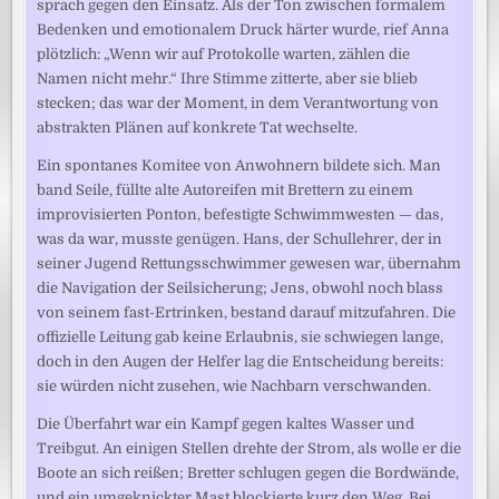
sprach gegen den Einsatz. Als der Ton zwischen formalem
Bedenken und emotionalem Druck härter wurde, rief Anna
plötzlich: „Wenn wir auf Protokolle warten, zählen die
Namen nicht mehr.“ Ihre Stimme zitterte, aber sie blieb
stecken; das war der Moment, in dem Verantwortung von
abstrakten Plänen auf konkrete Tat wechselte.
Ein spontanes Komitee von Anwohnern bildete sich. Man
band Seile, füllte alte Autoreifen mit Brettern zu einem
improvisierten Ponton, befestigte Schwimmwesten — das,
was da war, musste genügen. Hans, der Schullehrer, der in
seiner Jugend Rettungsschwimmer gewesen war, übernahm
die Navigation der Seilsicherung; Jens, obwohl noch blass
von seinem fast-Ertrinken, bestand darauf mitzufahren. Die
offizielle Leitung gab keine Erlaubnis, sie schwiegen lange,
doch in den Augen der Helfer lag die Entscheidung bereits:
sie würden nicht zusehen, wie Nachbarn verschwanden.
Die Überfahrt war ein Kampf gegen kaltes Wasser und
Treibgut. An einigen Stellen drehte der Strom, als wolle er die
Boote an sich reißen; Bretter schlugen gegen die Bordwände,
und ein umgeknickter Mast blockierte kurz den Weg. Bei