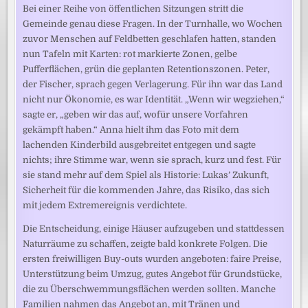
Bei einer Reihe von öffentlichen Sitzungen stritt die
Gemeinde genau diese Fragen. In der Turnhalle, wo Wochen
zuvor Menschen auf Feldbetten geschlafen hatten, standen
nun Tafeln mit Karten: rot markierte Zonen, gelbe
Pufferflächen, grün die geplanten Retentionszonen. Peter,
der Fischer, sprach gegen Verlagerung. Für ihn war das Land
nicht nur Ökonomie, es war Identität. „Wenn wir wegziehen,“
sagte er, „geben wir das auf, wofür unsere Vorfahren
gekämpft haben.“ Anna hielt ihm das Foto mit dem
lachenden Kinderbild ausgebreitet entgegen und sagte
nichts; ihre Stimme war, wenn sie sprach, kurz und fest. Für
sie stand mehr auf dem Spiel als Historie: Lukas’ Zukunft,
Sicherheit für die kommenden Jahre, das Risiko, das sich
mit jedem Extremereignis verdichtete.
Die Entscheidung, einige Häuser aufzugeben und stattdessen
Naturräume zu schaffen, zeigte bald konkrete Folgen. Die
ersten freiwilligen Buy-outs wurden angeboten: faire Preise,
Unterstützung beim Umzug, gutes Angebot für Grundstücke,
die zu Überschwemmungsflächen werden sollten. Manche
Familien nahmen das Angebot an, mit Tränen und