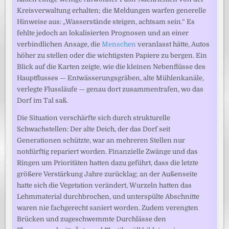
Kreisverwaltung erhalten; die Meldungen warfen generelle
Hinweise aus: „Wasserstände steigen, achtsam sein.“ Es
fehlte jedoch an lokalisierten Prognosen und an einer
verbindlichen Ansage, die
Menschen
veranlasst hätte, Autos
höher zu stellen oder die wichtigsten Papiere zu bergen. Ein
Blick auf die Karten zeigte, wie die kleinen Nebenflüsse des
Hauptflusses — Entwässerungsgräben, alte Mühlenkanäle,
verlegte Flussläufe — genau dort zusammentrafen, wo das
Dorf im Tal saß.
Die Situation verschärfte sich durch strukturelle
Schwachstellen: Der alte Deich, der das Dorf seit
Generationen schützte, war an mehreren Stellen nur
notdürftig repariert worden. Finanzielle Zwänge und das
Ringen um Prioritäten hatten dazu geführt, dass die letzte
größere Verstärkung Jahre zurücklag; an der Außenseite
hatte sich die Vegetation verändert, Wurzeln hatten das
Lehmmaterial durchbrochen, und unterspülte Abschnitte
waren nie fachgerecht saniert worden. Zudem verengten
Brücken und zugeschwemmte Durchlässe den