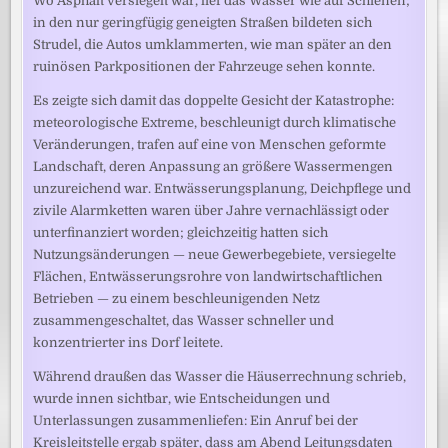
Wo Asphalt versiegelt war, lief das Wasser wie auf Schienen;
in den nur geringfügig geneigten Straßen bildeten sich
Strudel, die Autos umklammerten, wie man später an den
ruinösen Parkpositionen der Fahrzeuge sehen konnte.
Es zeigte sich damit das doppelte Gesicht der Katastrophe:
meteorologische Extreme, beschleunigt durch klimatische
Veränderungen, trafen auf eine von Menschen geformte
Landschaft, deren Anpassung an größere Wassermengen
unzureichend war. Entwässerungsplanung, Deichpflege und
zivile Alarmketten waren über Jahre vernachlässigt oder
unterfinanziert worden; gleichzeitig hatten sich
Nutzungsänderungen — neue Gewerbegebiete, versiegelte
Flächen, Entwässerungsrohre von landwirtschaftlichen
Betrieben — zu einem beschleunigenden Netz
zusammengeschaltet, das Wasser schneller und
konzentrierter ins Dorf leitete.
Während draußen das Wasser die Häuserrechnung schrieb,
wurde innen sichtbar, wie Entscheidungen und
Unterlassungen zusammenliefen: Ein Anruf bei der
Kreisleitstelle ergab später, dass am Abend Leitungsdaten