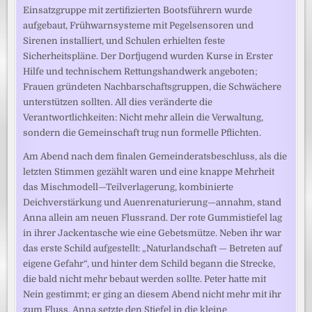
Einsatzgruppe mit zertifizierten Bootsführern wurde
aufgebaut, Frühwarnsysteme mit Pegelsensoren und
Sirenen installiert, und Schulen erhielten feste
Sicherheitspläne. Der Dorfjugend wurden Kurse in Erster
Hilfe und technischem Rettungshandwerk angeboten;
Frauen gründeten Nachbarschaftsgruppen, die Schwächere
unterstützen sollten. All dies veränderte die
Verantwortlichkeiten: Nicht mehr allein die Verwaltung,
sondern die Gemeinschaft trug nun formelle Pflichten.
Am Abend nach dem finalen Gemeinderatsbeschluss, als die
letzten Stimmen gezählt waren und eine knappe Mehrheit
das Mischmodell—Teilverlagerung, kombinierte
Deichverstärkung und Auenrenaturierung—annahm, stand
Anna allein am neuen Flussrand. Der rote Gummistiefel lag
in ihrer Jackentasche wie eine Gebetsmütze. Neben ihr war
das erste Schild aufgestellt: „Naturlandschaft — Betreten auf
eigene Gefahr“, und hinter dem Schild begann die Strecke,
die bald nicht mehr bebaut werden sollte. Peter hatte mit
Nein gestimmt; er ging an diesem Abend nicht mehr mit ihr
zum Fluss. Anna setzte den Stiefel in die kleine