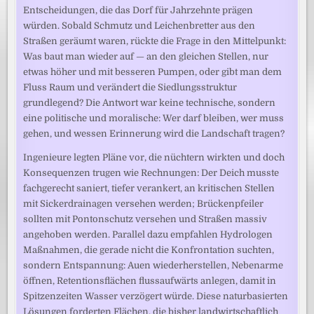
Entscheidungen, die das Dorf für Jahrzehnte prägen
würden. Sobald Schmutz und Leichenbretter aus den
Straßen geräumt waren, rückte die Frage in den Mittelpunkt:
Was baut man wieder auf — an den gleichen Stellen, nur
etwas höher und mit besseren Pumpen, oder gibt man dem
Fluss Raum und verändert die Siedlungsstruktur
grundlegend? Die Antwort war keine technische, sondern
eine politische und moralische: Wer darf bleiben, wer muss
gehen, und wessen Erinnerung wird die Landschaft tragen?
Ingenieure legten Pläne vor, die nüchtern wirkten und doch
Konsequenzen trugen wie Rechnungen: Der Deich musste
fachgerecht saniert, tiefer verankert, an kritischen Stellen
mit Sickerdrainagen versehen werden; Brückenpfeiler
sollten mit Pontonschutz versehen und Straßen massiv
angehoben werden. Parallel dazu empfahlen Hydrologen
Maßnahmen, die gerade nicht die Konfrontation suchten,
sondern Entspannung: Auen wiederherstellen, Nebenarme
öffnen, Retentionsflächen flussaufwärts anlegen, damit in
Spitzenzeiten Wasser verzögert würde. Diese naturbasierten
Lösungen forderten Flächen, die bisher landwirtschaftlich