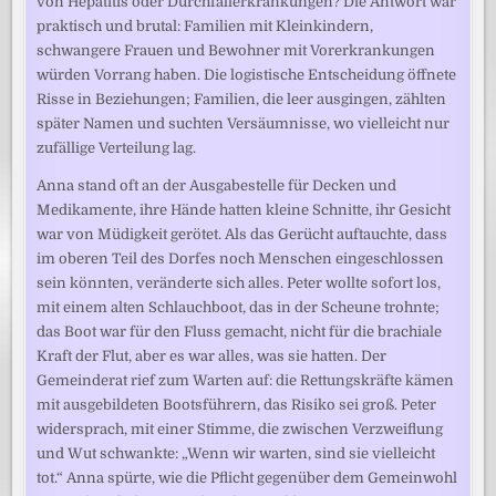
von Hepatitis oder Durchfallerkrankungen? Die Antwort war
praktisch und brutal: Familien mit Kleinkindern,
schwangere Frauen und Bewohner mit Vorerkrankungen
würden Vorrang haben. Die logistische Entscheidung öffnete
Risse in Beziehungen; Familien, die leer ausgingen, zählten
später Namen und suchten Versäumnisse, wo vielleicht nur
zufällige Verteilung lag.
Anna stand oft an der Ausgabestelle für Decken und
Medikamente, ihre Hände hatten kleine Schnitte, ihr Gesicht
war von Müdigkeit gerötet. Als das Gerücht auftauchte, dass
im oberen Teil des Dorfes noch Menschen eingeschlossen
sein könnten, veränderte sich alles. Peter wollte sofort los,
mit einem alten Schlauchboot, das in der Scheune trohnte;
das Boot war für den Fluss gemacht, nicht für die brachiale
Kraft der Flut, aber es war alles, was sie hatten. Der
Gemeinderat rief zum Warten auf: die Rettungskräfte kämen
mit ausgebildeten Bootsführern, das Risiko sei groß. Peter
widersprach, mit einer Stimme, die zwischen Verzweiflung
und Wut schwankte: „Wenn wir warten, sind sie vielleicht
tot.“ Anna spürte, wie die Pflicht gegenüber dem Gemeinwohl