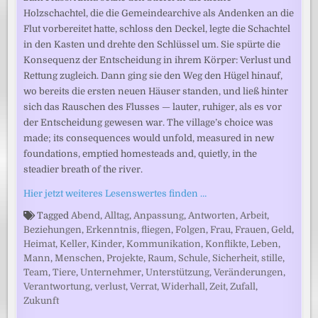
Holzschachtel, die die Gemeindearchive als Andenken an die
Flut vorbereitet hatte, schloss den Deckel, legte die Schachtel
in den Kasten und drehte den Schlüssel um. Sie spürte die
Konsequenz der Entscheidung in ihrem Körper: Verlust und
Rettung zugleich. Dann ging sie den Weg den Hügel hinauf,
wo bereits die ersten neuen Häuser standen, und ließ hinter
sich das Rauschen des Flusses — lauter, ruhiger, als es vor
der Entscheidung gewesen war. The village’s choice was
made; its consequences would unfold, measured in new
foundations, emptied homesteads and, quietly, in the
steadier breath of the river.
Hier jetzt weiteres Lesenswertes finden …
Tagged
Abend
,
Alltag
,
Anpassung
,
Antworten
,
Arbeit
,
Beziehungen
,
Erkenntnis
,
fliegen
,
Folgen
,
Frau
,
Frauen
,
Geld
,
Heimat
,
Keller
,
Kinder
,
Kommunikation
,
Konflikte
,
Leben
,
Mann
,
Menschen
,
Projekte
,
Raum
,
Schule
,
Sicherheit
,
stille
,
Team
,
Tiere
,
Unternehmer
,
Unterstützung
,
Veränderungen
,
Verantwortung
,
verlust
,
Verrat
,
Widerhall
,
Zeit
,
Zufall
,
Zukunft