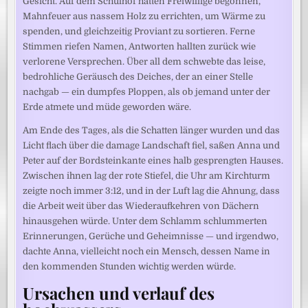
Gesicht. Auf dem Schulhof hatten Freiwillige begonnen,
Mahnfeuer aus nassem Holz zu errichten, um Wärme zu
spenden, und gleichzeitig Proviant zu sortieren. Ferne
Stimmen riefen Namen, Antworten hallten zurück wie
verlorene Versprechen. Über all dem schwebte das leise,
bedrohliche Geräusch des Deiches, der an einer Stelle
nachgab — ein dumpfes Ploppen, als ob jemand unter der
Erde atmete und müde geworden wäre.
Am Ende des Tages, als die Schatten länger wurden und das
Licht flach über die damage Landschaft fiel, saßen Anna und
Peter auf der Bordsteinkante eines halb gesprengten Hauses.
Zwischen ihnen lag der rote Stiefel, die Uhr am Kirchturm
zeigte noch immer 3:12, und in der Luft lag die Ahnung, dass
die Arbeit weit über das Wiederaufkehren von Dächern
hinausgehen würde. Unter dem Schlamm schlummerten
Erinnerungen, Gerüche und Geheimnisse — und irgendwo,
dachte Anna, vielleicht noch ein Mensch, dessen Name in
den kommenden Stunden wichtig werden würde.
Ursachen und verlauf des