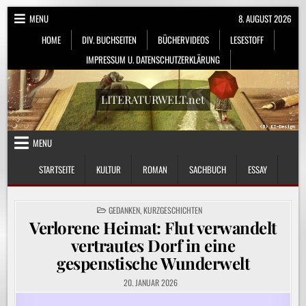
Skip
MENU
8. AUGUST 2026
to
HOME
DIV. BUCHSEITEN
BÜCHERVIDEOS
LESESTOFF
content
IMPRESSUM U. DATENSCHUTZERKLÄRUNG
LITERATURWELT.net
MENU
STARTSEITE
KULTUR
ROMAN
SACHBUCH
ESSAY
POSTED
GEDANKEN
,
KURZGESCHICHTEN
IN
Verlorene Heimat: Flut verwandelt
vertrautes Dorf in eine
gespenstische Wunderwelt
20. JANUAR 2026