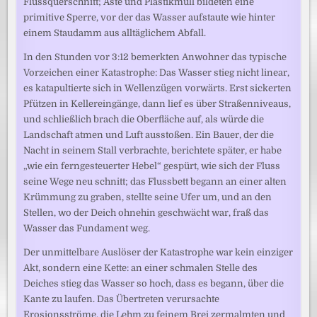
Flussquerschnitt; Äste und Plastikmüll bildeten eine
primitive Sperre, vor der das Wasser aufstaute wie hinter
einem Staudamm aus alltäglichem Abfall.
In den Stunden vor 3:12 bemerkten Anwohner das typische
Vorzeichen einer Katastrophe: Das Wasser stieg nicht linear,
es katapultierte sich in Wellenzügen vorwärts. Erst sickerten
Pfützen in Kellereingänge, dann lief es über Straßenniveaus,
und schließlich brach die Oberfläche auf, als würde die
Landschaft atmen und Luft ausstoßen. Ein Bauer, der die
Nacht in seinem Stall verbrachte, berichtete später, er habe
„wie ein ferngesteuerter Hebel“ gespürt, wie sich der Fluss
seine Wege neu schnitt; das Flussbett begann an einer alten
Krümmung zu graben, stellte seine Ufer um, und an den
Stellen, wo der Deich ohnehin geschwächt war, fraß das
Wasser das Fundament weg.
Der unmittelbare Auslöser der Katastrophe war kein einziger
Akt, sondern eine Kette: an einer schmalen Stelle des
Deiches stieg das Wasser so hoch, dass es begann, über die
Kante zu laufen. Das Übertreten verursachte
Erosionsströme, die Lehm zu feinem Brei zermalmten und