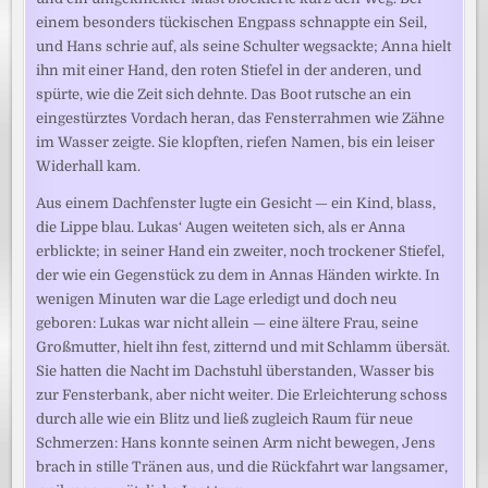
einem besonders tückischen Engpass schnappte ein Seil,
und Hans schrie auf, als seine Schulter wegsackte; Anna hielt
ihn mit einer Hand, den roten Stiefel in der anderen, und
spürte, wie die Zeit sich dehnte. Das Boot rutsche an ein
eingestürztes Vordach heran, das Fensterrahmen wie Zähne
im Wasser zeigte. Sie klopften, riefen Namen, bis ein leiser
Widerhall kam.
Aus einem Dachfenster lugte ein Gesicht — ein Kind, blass,
die Lippe blau. Lukas‘ Augen weiteten sich, als er Anna
erblickte; in seiner Hand ein zweiter, noch trockener Stiefel,
der wie ein Gegenstück zu dem in Annas Händen wirkte. In
wenigen Minuten war die Lage erledigt und doch neu
geboren: Lukas war nicht allein — eine ältere Frau, seine
Großmutter, hielt ihn fest, zitternd und mit Schlamm übersät.
Sie hatten die Nacht im Dachstuhl überstanden, Wasser bis
zur Fensterbank, aber nicht weiter. Die Erleichterung schoss
durch alle wie ein Blitz und ließ zugleich Raum für neue
Schmerzen: Hans konnte seinen Arm nicht bewegen, Jens
brach in stille Tränen aus, und die Rückfahrt war langsamer,