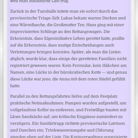
weil man zusätzliche Last trug.
Zurück in der Turnhalle leitete man sie sofort durch das
provisorische Triage-Zelt. Lukas bekam warme Decken und
eine Wärmflasche, die Großmutter Tee; Hans ging mit einer
improvisierten Schlinge an den Rettungswagen. Die
Erkenntnis, dass Eigeninitiative Leben gerettet hatte, prallte
auf die Erkenntnis, dass mutige Entscheidungen auch
Verletzungen bringen konnten. Später, als man die Listen
abglich, wurde klar, dass einige der geretteten Familien nicht
registriert gewesen waren: Kein Formular, kein Häkchen am
Namen, eine Lücke in der bürokratischen Kette — und genau
diese Lücke war jene, die Anna mit dem roten Stiefel gefühlt
hatte.
Parallel zu den Rettungsfahrten liefen auf dem Festplatz
praktische Notmaßnahmen: Pumpen wurden aufgestellt, um
vollgelaufene Keller zu entleeren, und Freiwillige bauten mit
Lkws Sandsäcke auf, um kritische Engpässe zumindest zu
verzögern. Ein Sanitärtrupp richtete provisorische Latrinen
und Duschen ein; Trinkwasserausgabe und Chlorung
standen oben auf der Liste. Die Kreisverwaltung organisierte