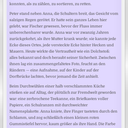
konnten, als zu zählen, zu sortieren, zu retten.
Peter stand neben Anna, die Schultern breit, das Gesicht vom
salzigen Regen gerötet. Er hatte sein ganzes Leben hier
gelebt, war Fischer gewesen, bevor der Fluss immer
unberechenbarer wurde. Anna war vor zwanzig Jahren
zurückgekehrt, als ihre Mutter krank wurde; sie kannte jede
Ecke dieses Ortes, jede versteckte Ecke hinter Hecken und
Mauern. Heute wirkte die Vertrautheit wie ein Dolchstoß:
alles bekannt und doch beraubt seiner Sicherheit. Zwischen
ihnen lag ein zusammengefaltetes Foto, feucht an den
Rändern — eine Aufnahme, auf der Kinder auf der
Dorfbrücke lachten, bevor jemand die Zeit anhielt.
Beim Durchwühlen einer halb verschlammten Küche
stießen sie auf Alltag, der plötzlich zur Fremdwelt geworden
war: eine zerbrochene Teekanne, ein Briefkasten voller
Papiere, ein Schulranzen mit durchweichter
Namensplakette. Anna kniete, ihre Finger tasteten durch den
Schlamm, und zog schließlich einen kleinen roten
Gummistiefel hervor, kaum größer als ihre Hand. Die Farbe