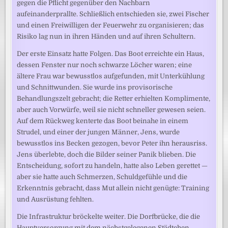
gegen die Pflicht gegenüber den Nachbarn
aufeinanderprallte. Schließlich entschieden sie, zwei Fischer
und einen Freiwilligen der Feuerwehr zu organisieren; das
Risiko lag nun in ihren Händen und auf ihren Schultern.
Der erste Einsatz hatte Folgen. Das Boot erreichte ein Haus,
dessen Fenster nur noch schwarze Löcher waren; eine
ältere Frau war bewusstlos aufgefunden, mit Unterkühlung
und Schnittwunden. Sie wurde ins provisorische
Behandlungszelt gebracht; die Retter erhielten Komplimente,
aber auch Vorwürfe, weil sie nicht schneller gewesen seien.
Auf dem Rückweg kenterte das Boot beinahe in einem
Strudel, und einer der jungen Männer, Jens, wurde
bewusstlos ins Becken gezogen, bevor Peter ihn herausriss.
Jens überlebte, doch die Bilder seiner Panik blieben. Die
Entscheidung, sofort zu handeln, hatte also Leben gerettet —
aber sie hatte auch Schmerzen, Schuldgefühle und die
Erkenntnis gebracht, dass Mut allein nicht genügte: Training
und Ausrüstung fehlten.
Die Infrastruktur bröckelte weiter. Die Dorfbrücke, die die
Hauptversorgung mit dem nächstgelegenen Städtchen