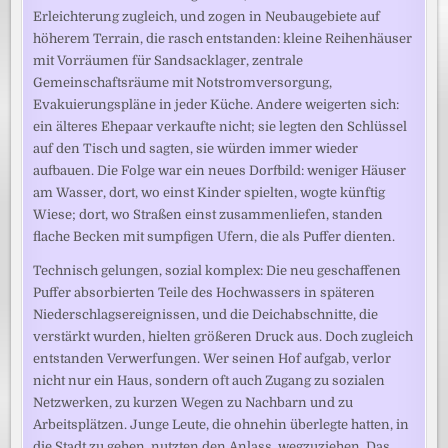
Erleichterung zugleich, und zogen in Neubaugebiete auf
höherem Terrain, die rasch entstanden: kleine Reihenhäuser
mit Vorräumen für Sandsacklager, zentrale
Gemeinschaftsräume mit Notstromversorgung,
Evakuierungspläne in jeder Küche. Andere weigerten sich:
ein älteres Ehepaar verkaufte nicht; sie legten den Schlüssel
auf den Tisch und sagten, sie würden immer wieder
aufbauen. Die Folge war ein neues Dorfbild: weniger Häuser
am Wasser, dort, wo einst Kinder spielten, wogte künftig
Wiese; dort, wo Straßen einst zusammenliefen, standen
flache Becken mit sumpfigen Ufern, die als Puffer dienten.
Technisch gelungen, sozial komplex: Die neu geschaffenen
Puffer absorbierten Teile des Hochwassers in späteren
Niederschlagsereignissen, und die Deichabschnitte, die
verstärkt wurden, hielten größeren Druck aus. Doch zugleich
entstanden Verwerfungen. Wer seinen Hof aufgab, verlor
nicht nur ein Haus, sondern oft auch Zugang zu sozialen
Netzwerken, zu kurzen Wegen zu Nachbarn und zu
Arbeitsplätzen. Junge Leute, die ohnehin überlegte hatten, in
die Stadt zu gehen, nutzten den Anlass, wegzuziehen. Das