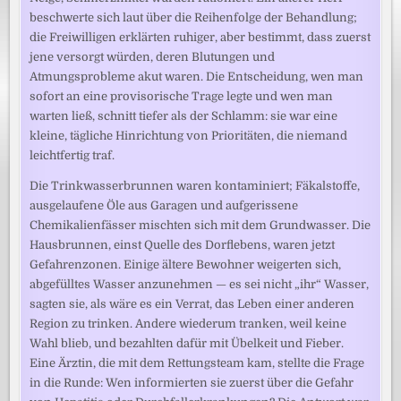
beschwerte sich laut über die Reihenfolge der Behandlung;
die Freiwilligen erklärten ruhiger, aber bestimmt, dass zuerst
jene versorgt würden, deren Blutungen und
Atmungsprobleme akut waren. Die Entscheidung, wen man
sofort an eine provisorische Trage legte und wen man
warten ließ, schnitt tiefer als der Schlamm: sie war eine
kleine, tägliche Hinrichtung von Prioritäten, die niemand
leichtfertig traf.
Die Trinkwasserbrunnen waren kontaminiert; Fäkalstoffe,
ausgelaufene Öle aus Garagen und aufgerissene
Chemikalienfässer mischten sich mit dem Grundwasser. Die
Hausbrunnen, einst Quelle des Dorflebens, waren jetzt
Gefahrenzonen. Einige ältere Bewohner weigerten sich,
abgefülltes Wasser anzunehmen — es sei nicht „ihr“ Wasser,
sagten sie, als wäre es ein Verrat, das Leben einer anderen
Region zu trinken. Andere wiederum tranken, weil keine
Wahl blieb, und bezahlten dafür mit Übelkeit und Fieber.
Eine Ärztin, die mit dem Rettungsteam kam, stellte die Frage
in die Runde: Wen informierten sie zuerst über die Gefahr