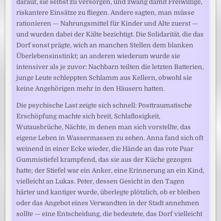
darauf, sie selbst zu versorgen, und zwang damit Freiwillige,
riskantere Einsätze zu fliegen. Andere sagten, man müsse
rationieren — Nahrungsmittel für Kinder und Alte zuerst —
und wurden dabei der Kälte bezichtigt. Die Solidarität, die das
Dorf sonst prägte, wich an manchen Stellen dem blanken
Überlebensinstinkt; an anderen wiederum wurde sie
intensiver als je zuvor: Nachbarn teilten die letzten Batterien,
junge Leute schleppten Schlamm aus Kellern, obwohl sie
keine Angehörigen mehr in den Häusern hatten.
Die psychische Last zeigte sich schnell: Posttraumatische
Erschöpfung machte sich breit, Schlaflosigkeit,
Wutausbrüche, Nächte, in denen man sich vorstellte, das
eigene Leben in Wassermassen zu sehen. Anna fand sich oft
weinend in einer Ecke wieder, die Hände an das rote Paar
Gummistiefel krampfend, das sie aus der Küche gezogen
hatte; der Stiefel war ein Anker, eine Erinnerung an ein Kind,
vielleicht an Lukas. Peter, dessen Gesicht in den Tagen
härter und kantiger wurde, überlegte plötzlich, ob er bleiben
oder das Angebot eines Verwandten in der Stadt annehmen
sollte — eine Entscheidung, die bedeutete, das Dorf vielleicht