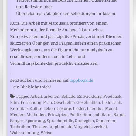
Textverständnis, methodische Klarheit, Quellenkritik
und Reflexion über
Übersetzungs-/Adaptionsentscheidungen umfassen.
Kurz: Die Arbeit mit Maroussia profitiert von einem
Methodenmix, der formale Analyse, historisches
Kontextwissen und partizipative Praxis verbindet. Die oben
skizzierten Übungen und Fragen liefern einen praktischen
Werkzeugkasten, um die Figur nicht nur analytisch zu
erschließen, sondern auch in Lehr- und
Vermittlungskontexten produktiv einzusetzen.
–
Jetzt suchen und reinlesen auf
toppbook.de
– ein Blick lohnt sich!
Tagged
Arbeit
,
arbeiten
,
Ballade
,
Entwicklung
,
Feedback
,
Film
,
Forschung
,
Frau
,
Geschichte
,
Geschichten
,
historisch
,
Konflikte
,
Kultur
,
Leben
,
Lesung
,
Lieder
,
Literatur
,
Macht
,
Medien
,
Methoden
,
Prinzipien
,
Publikation
,
publikum
,
Raum
,
Sänger
,
Spannung
,
Sprache
,
stille
,
Strategien
,
Studenten
,
Techniken
,
Theater
,
toppbook.de
,
Vergleich
,
verlust
,
Wahrnehmung
,
Weise