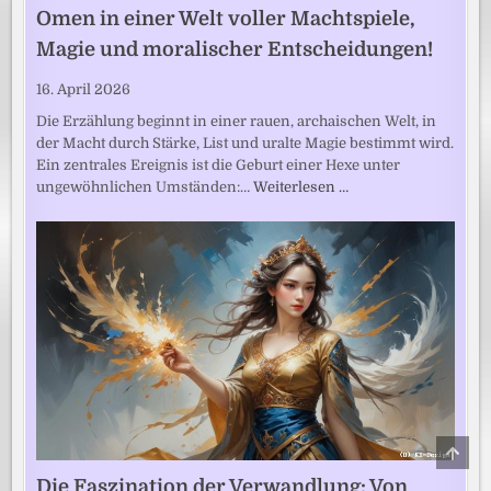
Omen in einer Welt voller Machtspiele,
Magie und moralischer Entscheidungen!
16. April 2026
Die Erzählung beginnt in einer rauen, archaischen Welt, in
der Macht durch Stärke, List und uralte Magie bestimmt wird.
Ein zentrales Ereignis ist die Geburt einer Hexe unter
ungewöhnlichen Umständen:…
Weiterlesen …
SCRO
TO
TOP
Die Faszination der Verwandlung: Von