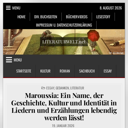
Skip
MENU
8. AUGUST 2026
to
HOME
DIV. BUCHSEITEN
BÜCHERVIDEOS
LESESTOFF
content
IMPRESSUM U. DATENSCHUTZERKLÄRUNG
LITERATURWELT.net
MENU
STARTSEITE
KULTUR
ROMAN
SACHBUCH
ESSAY
POSTED
ESSAY
,
GEDANKEN
,
LITERATUR
IN
Maroussia: Ein Name, der
Geschichte, Kultur und Identität in
Liedern und Erzählungen lebendig
werden lässt!
19. JANUAR 2026