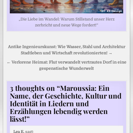
„Die Liebe im Wandel: Warum Stillstand unser Herz
zerbricht und neue Wege fordert!“
Beitragsnavigation
Antike Ingenieurskunst: Wie Wasser, Stahl und Architektur
Stadtleben und Wirtschaft revolutionierten! →
← Verlorene Heimat: Flut verwandelt vertrautes Dorf in eine
gespenstische Wunderwelt
3 thoughts on “
Maroussia: Ein
Name, der Geschichte, Kultur und
Identität in Liedern und
Erzählungen lebendig werden
lässt!
”
Lea E.
sagt: