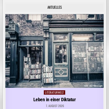
INNERE
RUHE
AKTUELLES
ENTDECKEN!
LITERATURWELT
Posted
in
Leben in einer Diktatur
7. AUGUST 2026