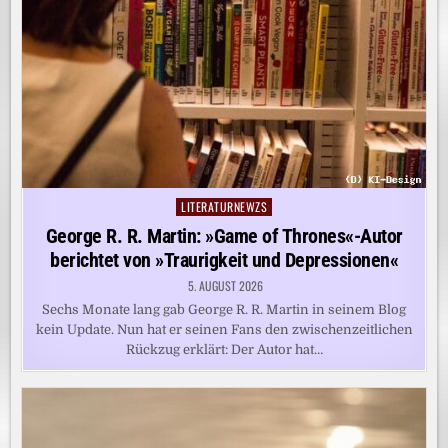
LITERATURNEWZS
Posted
in
George R. R. Martin: »Game of Thrones«-Autor
berichtet von »Traurigkeit und Depressionen«
5. AUGUST 2026
Sechs Monate lang gab George R. R. Martin in seinem Blog
kein Update. Nun hat er seinen Fans den zwischenzeitlichen
Rückzug erklärt: Der Autor hat…