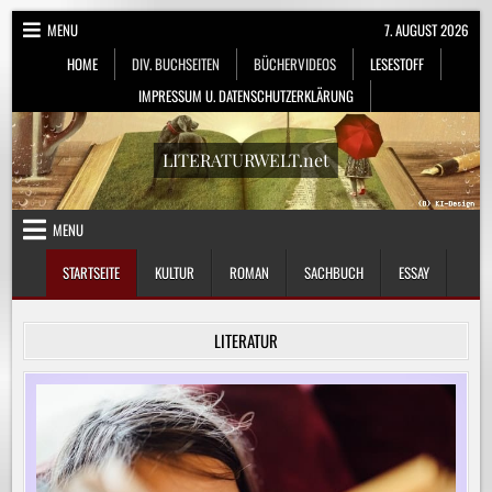
Skip
MENU
7. AUGUST 2026
to
HOME
DIV. BUCHSEITEN
BÜCHERVIDEOS
LESESTOFF
content
IMPRESSUM U. DATENSCHUTZERKLÄRUNG
LITERATURWELT.net
MENU
STARTSEITE
KULTUR
ROMAN
SACHBUCH
ESSAY
LITERATUR