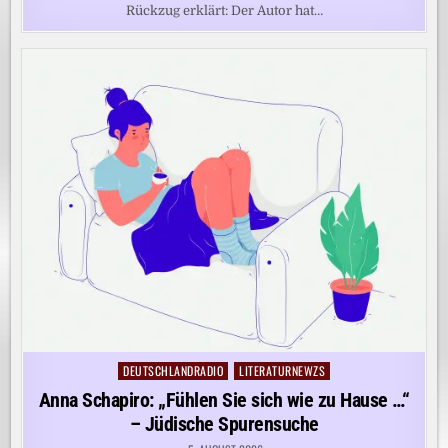
Rückzug erklärt: Der Autor hat…
DEUTSCHLANDRADIO
LITERATURNEWZS
Posted
in
Anna Schapiro: „Fühlen Sie sich wie zu Hause …“
– Jüdische Spurensuche