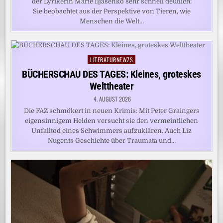
der Lyrikerin Marie Iljašenko sehr schnell deutlich:
Sie beobachtet aus der Perspektive von Tieren, wie
Menschen die Welt…
LITERATURNEWZS
Posted
in
BÜCHERSCHAU DES TAGES: Kleines, groteskes
Welttheater
4. AUGUST 2026
Die FAZ schmökert in neuen Krimis: Mit Peter Graingers
eigensinnigem Helden versucht sie den vermeintlichen
Unfalltod eines Schwimmers aufzuklären. Auch Liz
Nugents Geschichte über Traumata und…