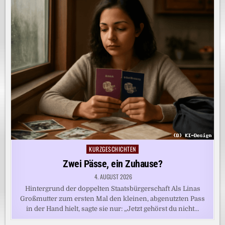
KURZGESCHICHTEN
Posted
in
Zwei Pässe, ein Zuhause?
4. AUGUST 2026
Hintergrund der doppelten Staatsbürgerschaft Als Linas
Großmutter zum ersten Mal den kleinen, abgenutzten Pass
in der Hand hielt, sagte sie nur: „Jetzt gehörst du nicht…