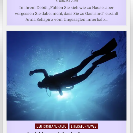
5. AUGUST 2026
In ihrem Debüt „Fühlen Sie sich wie zu Hause, aber
vergessen Sie dabei nicht, dass Sie zu Gast sind“ erzählt
Anna Schapiro vom Ungesagten innerhalb…
DEUTSCHLANDRADIO
LITERATURNEWZS
Posted
in