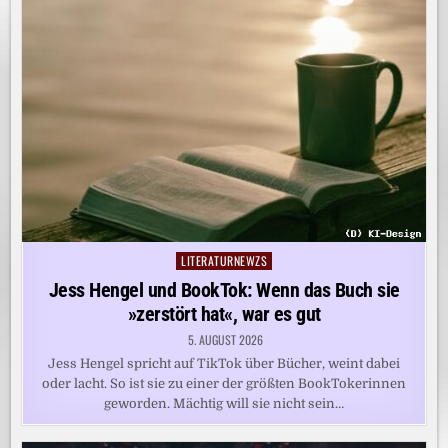
LITERATURNEWZS
Posted
in
Jess Hengel und BookTok: Wenn das Buch sie
»zerstört hat«, war es gut
5. AUGUST 2026
Jess Hengel spricht auf TikTok über Bücher, weint dabei
oder lacht. So ist sie zu einer der größten BookTokerinnen
geworden. Mächtig will sie nicht sein…