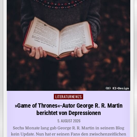
LITERATURNEWZS
Posted
in
»Game of Thrones«-Autor George R. R. Martin
berichtet von Depressionen
5. AUGUST 2026
Sechs Monate lang gab George R. R. Martin in seinem Blog
kein Update. Nun hat er seinen Fans den zwischenzeitlichen