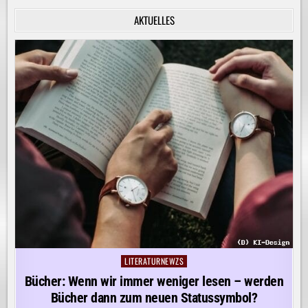
INNERE
RUHE
AKTUELLES
ENTDECKEN!
LITERATURNEWZS
Posted
in
Bücher: Wenn wir immer weniger lesen – werden
Bücher dann zum neuen Statussymbol?