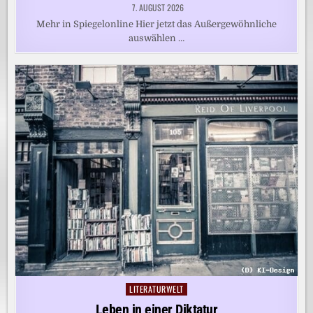
7. AUGUST 2026
Mehr in Spiegelonline Hier jetzt das Außergewöhnliche
auswählen …
LITERATURWELT
Posted
in
Leben in einer Diktatur