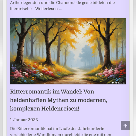
Arthurlegenden und die Chansons de geste bildeten die
literarische…
Weiterlesen …
Ritterromantik im Wandel: Von
heldenhaften Mythen zu modernen,
komplexen Heldenreisen!
1. Januar 2026
SCRO
TO
Die Ritterromantik hat im Laufe der Jahrhunderte
TOP
verschiedene Wandlungen durchlebt, die eng mit den