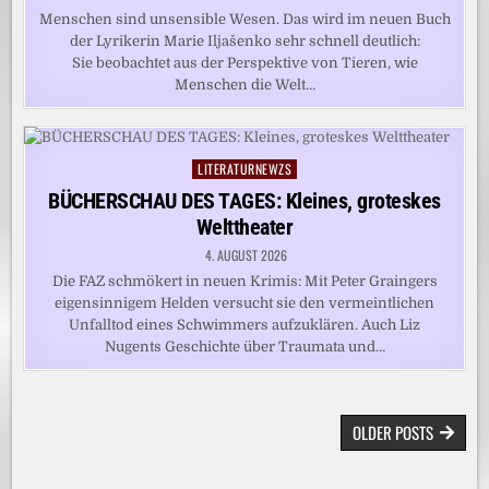
Menschen sind unsensible Wesen. Das wird im neuen Buch
der Lyrikerin Marie Iljašenko sehr schnell deutlich:
Sie beobachtet aus der Perspektive von Tieren, wie
Menschen die Welt…
LITERATURNEWZS
Posted
in
BÜCHERSCHAU DES TAGES: Kleines, groteskes
Welttheater
4. AUGUST 2026
Die FAZ schmökert in neuen Krimis: Mit Peter Graingers
eigensinnigem Helden versucht sie den vermeintlichen
Unfalltod eines Schwimmers aufzuklären. Auch Liz
Nugents Geschichte über Traumata und…
BEITRAGSNAVIGATION
OLDER POSTS