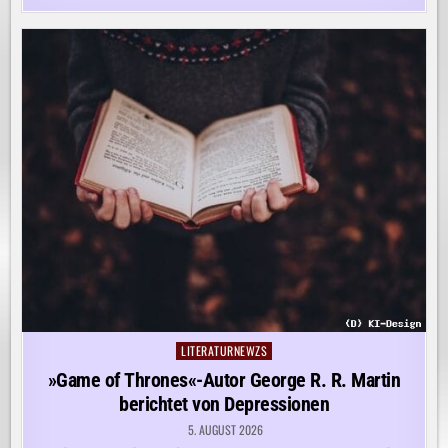
LITERATURNEWZS
Posted
in
»Game of Thrones«-Autor George R. R. Martin
berichtet von Depressionen
5. AUGUST 2026