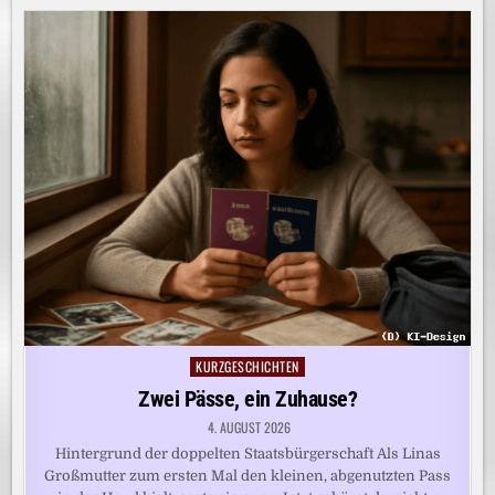
KURZGESCHICHTEN
Posted
in
Zwei Pässe, ein Zuhause?
4. AUGUST 2026
Hintergrund der doppelten Staatsbürgerschaft Als Linas
Großmutter zum ersten Mal den kleinen, abgenutzten Pass