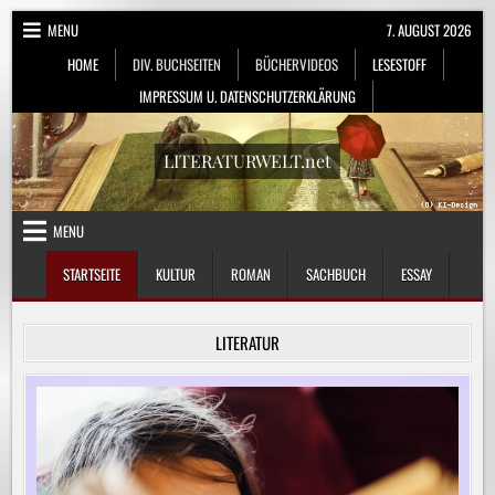
Skip
MENU
7. AUGUST 2026
to
HOME
DIV. BUCHSEITEN
BÜCHERVIDEOS
LESESTOFF
content
IMPRESSUM U. DATENSCHUTZERKLÄRUNG
LITERATURWELT.net
MENU
STARTSEITE
KULTUR
ROMAN
SACHBUCH
ESSAY
LITERATUR