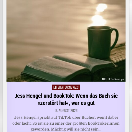
LITERATURNEWZS
Posted
in
Jess Hengel und BookTok: Wenn das Buch sie
»zerstört hat«, war es gut
5. AUGUST 2026
Jess Hengel spricht auf TikTok über Bücher, weint dabei
oder lacht. So ist sie zu einer der größten BookTokerinnen
geworden. Mächtig will sie nicht sein…