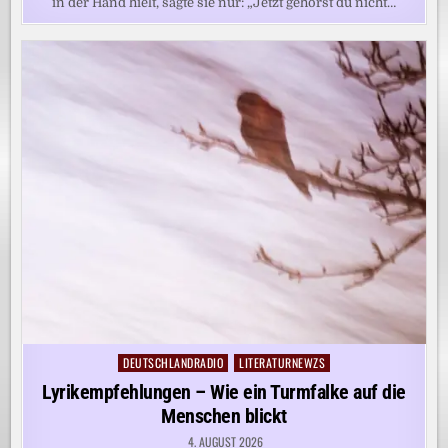
in der Hand hielt, sagte sie nur: „Jetzt gehörst du nicht…
DEUTSCHLANDRADIO
LITERATURNEWZS
Posted
in
Lyrikempfehlungen – Wie ein Turmfalke auf die
Menschen blickt
4. AUGUST 2026