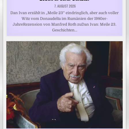
7. AUGUST 2026
Dan Ivan erzählt in „Meile 23“ eindringlich, aber auch voller
Witz vom Donaudelta im Rumänien der 1980er-
JahreRezension von Manfred Roth zuDan Ivan: Meile 23.
Geschichten…