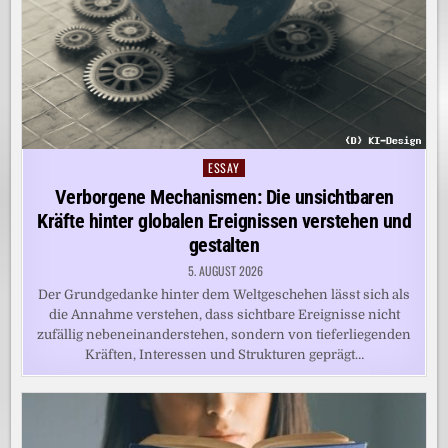
ESSAY
Posted
in
Verborgene Mechanismen: Die unsichtbaren
Kräfte hinter globalen Ereignissen verstehen und
gestalten
5. AUGUST 2026
Der Grundgedanke hinter dem Weltgeschehen lässt sich als
die Annahme verstehen, dass sichtbare Ereignisse nicht
zufällig nebeneinanderstehen, sondern von tieferliegenden
Kräften, Interessen und Strukturen geprägt…