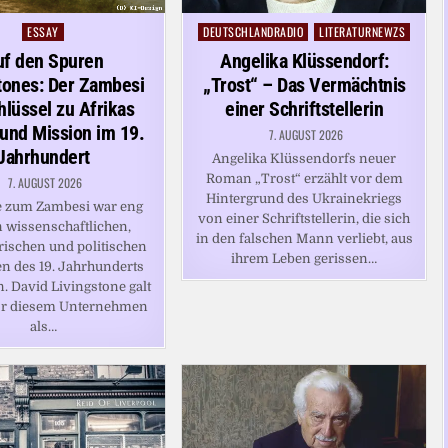
ESSAY
DEUTSCHLANDRADIO
LITERATURNEWZS
Posted
Posted
in
in
uf den Spuren
Angelika Klüssendorf:
tones: Der Zambesi
„Trost“ – Das Vermächtnis
hlüssel zu Afrikas
einer Schriftstellerin
und Mission im 19.
7. AUGUST 2026
Jahrhundert
Angelika Klüssendorfs neuer
Roman „Trost“ erzählt vor dem
7. AUGUST 2026
Hintergrund des Ukrainekriegs
e zum Zambesi war eng
von einer Schriftstellerin, die sich
n wissenschaftlichen,
in den falschen Mann verliebt, aus
ischen und politischen
ihrem Leben gerissen…
en des 19. Jahrhunderts
. David Livingstone galt
vor diesem Unternehmen
als…