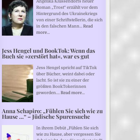
Angelika Klüssendorfs neuer
Roman „Trost“ erzählt vor dem
Hintergrund des Ukrainekriegs
von einer Schriftstellerin, die sich
in den falschen Mann…
Read
more…
Jess Hengel und BookTok: Wenn das
Buch sie »zerstört hat«, war es gut
Jess Hengel spricht auf TikTok
über Bücher, weint dabei oder
lacht. So ist sie zu einer der
größten BookTokerinnen
geworden.…
Read more…
Anna Schapiro: „Fühlen Sie sich wie zu
Hause …“ – Jüdische Spurensuche
In ihrem Debüt „Fühlen Sie sich
wie zu Hause, aber vergessen Sie