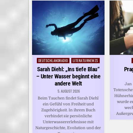
DEUTSCHLANDRADIO
LITERATURNEWZS
Posted
in
Sarah Diehl: „Ins tiefe Blau“
Pra
– Unter Wasser beginnt eine
andere Welt
Jan 
Totensche
5. AUGUST 2026
Hühnerhir
Beim Tauchen findet Sarah Diehl
wurde er
ein Gefühl von Freiheit und
wech
Zugehörigkeit. In ihrem Buch
Außerge
verbindet sie persönliche
Unterwassererlebnisse mit
Naturgeschichte, Evolution und der