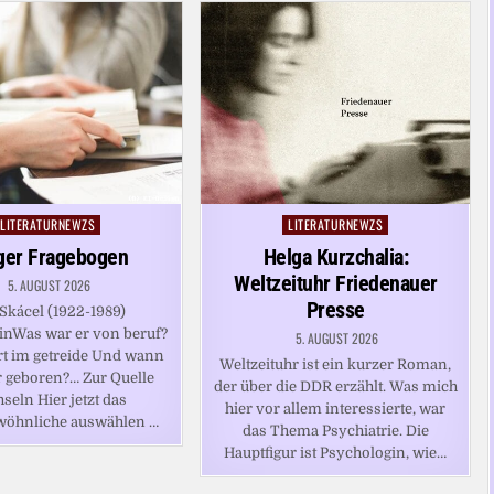
LITERATURNEWZS
LITERATURNEWZS
Posted
Posted
in
in
ger Fragebogen
Helga Kurzchalia:
Weltzeituhr Friedenauer
5. AUGUST 2026
Presse
Skácel (1922-1989)
inWas war er von beruf?
5. AUGUST 2026
t im getreide Und wann
Weltzeituhr ist ein kurzer Roman,
 geboren?… Zur Quelle
der über die DDR erzählt. Was mich
seln Hier jetzt das
hier vor allem interessierte, war
wöhnliche auswählen …
das Thema Psychiatrie. Die
Hauptfigur ist Psychologin, wie…