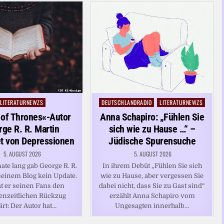
LITERATURNEWZS
DEUTSCHLANDRADIO
LITERATURNEWZS
Posted
Posted
in
in
of Thrones«-Autor
Anna Schapiro: „Fühlen Sie
ge R. R. Martin
sich wie zu Hause …“ –
et von Depressionen
Jüdische Spurensuche
5. AUGUST 2026
5. AUGUST 2026
te lang gab George R. R.
In ihrem Debüt „Fühlen Sie sich
seinem Blog kein Update.
wie zu Hause, aber vergessen Sie
t er seinen Fans den
dabei nicht, dass Sie zu Gast sind“
enzeitlichen Rückzug
erzählt Anna Schapiro vom
ärt: Der Autor hat…
Ungesagten innerhalb…