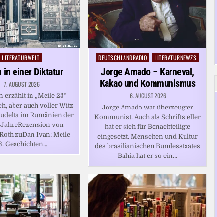
LITERATURWELT
DEUTSCHLANDRADIO
LITERATURNEWZS
Posted
Posted
in
in
 in einer Diktatur
Jorge Amado – Karneval,
Kakao und Kommunismus
7. AUGUST 2026
6. AUGUST 2026
 erzählt in „Meile 23“
ch, aber auch voller Witz
Jorge Amado war überzeugter
delta im Rumänien der
Kommunist. Auch als Schriftsteller
-JahreRezension von
hat er sich für Benachteiligte
Roth zuDan Ivan: Meile
eingesetzt. Menschen und Kultur
3. Geschichten…
des brasilianischen Bundesstaates
Bahia hat er so ein…