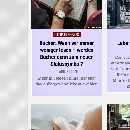
LITERATURNEWZS
Posted
in
Bücher: Wenn wir immer
Leben
weniger lesen – werden
Bücher dann zum neuen
Dan Ivan
Statussymbol?
eindringli
vom Donau
7. AUGUST 2026
1980er
Mehr in Spiegelonline Hier jetzt
Manfred 
das Außergewöhnliche auswählen
2
…