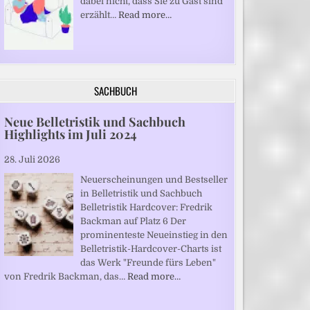
dabei nicht, dass Sie zu Gast sind“
erzählt…
Read more…
SACHBUCH
Neue Belletristik und Sachbuch
Highlights im Juli 2024
28. Juli 2026
Neuerscheinungen und Bestseller
in Belletristik und Sachbuch
Belletristik Hardcover: Fredrik
Backman auf Platz 6 Der
prominenteste Neueinstieg in den
Belletristik-Hardcover-Charts ist
das Werk "Freunde fürs Leben"
von Fredrik Backman, das…
Read more…