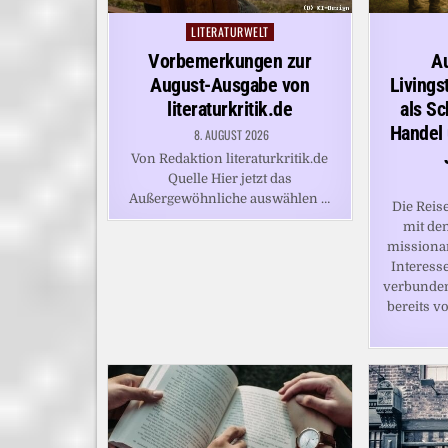
LITERATURWELT
Posted
in
Vorbemerkungen zur
A
August-Ausgabe von
Livings
literaturkritik.de
als Sc
Handel 
8. AUGUST 2026
Von Redaktion literaturkritik.de
Quelle Hier jetzt das
Außergewöhnliche auswählen …
Die Reis
mit de
missionar
Interess
verbunden
bereits 