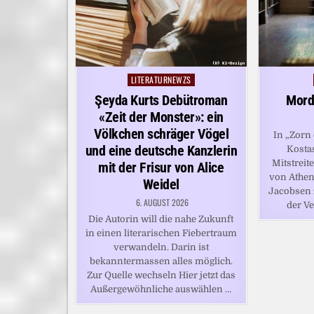
LITERATURNEWZS
Posted
in
Şeyda Kurts Debütroman
Mord
«Zeit der Monster»: ein
Völkchen schräger Vögel
In „Zorn 
und eine deutsche Kanzlerin
Kosta
Mitstreit
mit der Frisur von Alice
von Athe
Weidel
Jacobsen 
6. AUGUST 2026
der Ve
Die Autorin will die nahe Zukunft
in einen literarischen Fiebertraum
verwandeln. Darin ist
bekanntermassen alles möglich.
Zur Quelle wechseln Hier jetzt das
Außergewöhnliche auswählen …