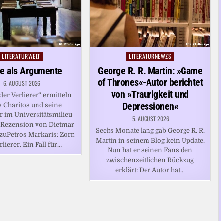
LITERATURWELT
LITERATURNEWZS
Posted
Posted
in
in
e als Argumente
George R. R. Martin: »Game
of Thrones«-Autor berichtet
6. AUGUST 2026
von »Traurigkeit und
der Verlierer“ ermitteln
Depressionen«
s Charitos und seine
er im Universitätsmilieu
5. AUGUST 2026
nRezension von Dietmar
Sechs Monate lang gab George R. R.
zuPetros Markaris: Zorn
Martin in seinem Blog kein Update.
rlierer. Ein Fall für…
Nun hat er seinen Fans den
zwischenzeitlichen Rückzug
erklärt: Der Autor hat…