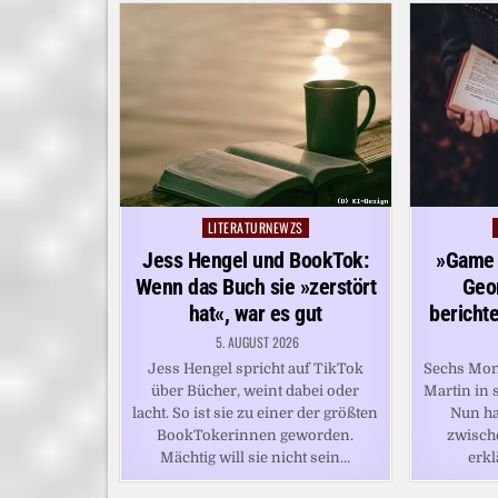
LITERATURNEWZS
Posted
in
Jess Hengel und BookTok:
»Game 
Wenn das Buch sie »zerstört
Geor
hat«, war es gut
bericht
5. AUGUST 2026
Jess Hengel spricht auf TikTok
Sechs Mona
über Bücher, weint dabei oder
Martin in 
lacht. So ist sie zu einer der größten
Nun ha
BookTokerinnen geworden.
zwisch
Mächtig will sie nicht sein…
erkl