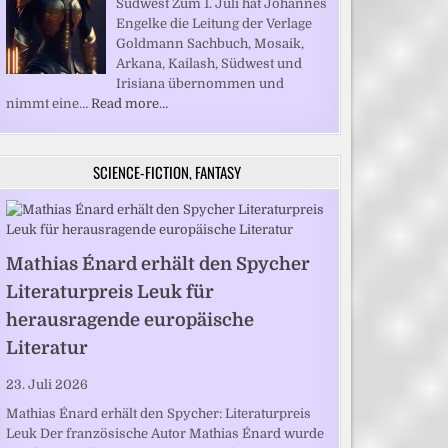
Südwest Zum 1. Juli hat Johannes
Engelke die Leitung der Verlage
Goldmann Sachbuch, Mosaik,
Arkana, Kailash, Südwest und
Irisiana übernommen und
nimmt eine…
Read more…
SCIENCE-FICTION, FANTASY
Mathias Énard erhält den Spycher
Literaturpreis Leuk für
herausragende europäische
Literatur
23. Juli 2026
Mathias Énard erhält den Spycher: Literaturpreis
Leuk Der französische Autor Mathias Énard wurde