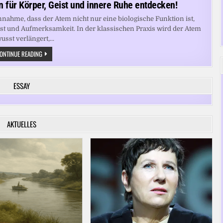
 für Körper, Geist und innere Ruhe entdecken!
nnahme, dass der Atem nicht nur eine biologische Funktion ist,
st und Aufmerksamkeit. In der klassischen Praxis wird der Atem
usst verlängert,...
ATEM
ONTINUE READING
ALS
SCHLÜSSEL:
YOGA-
TECHNIKEN
ESSAY
FÜR
KÖRPER,
GEIST
UND
INNERE
RUHE
AKTUELLES
ENTDECKEN!