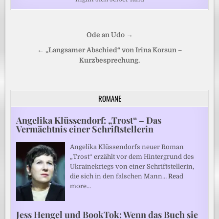
Beitragsnavigation
Ode an Udo →
← „Langsamer Abschied“ von Irina Korsun –
Kurzbesprechung.
ROMANE
Angelika Klüssendorf: „Trost“ – Das
Vermächtnis einer Schriftstellerin
Angelika Klüssendorfs neuer Roman
„Trost“ erzählt vor dem Hintergrund des
Ukrainekriegs von einer Schriftstellerin,
die sich in den falschen Mann…
Read
more…
Jess Hengel und BookTok: Wenn das Buch sie