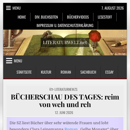
Skip
MENU
7. AUGUST 2026
to
HOME
DIV. BUCHSEITEN
BÜCHERVIDEOS
LESESTOFF
content
IMPRESSUM U. DATENSCHUTZERKLÄRUNG
LITERATURWELT.net
MENU
STARTSEITE
KULTUR
ROMAN
SACHBUCH
ESSAY
POSTED
LITERATURNEWZS
IN
BÜCHERSCHAU DES TAGES: reim
von weh und reh
12. JUNI 2026
Die SZ liest Bücher über sehr wütende Frauen und lobt
besonders Clara Leinemanns
Roman
„Gelbe Monster“ über