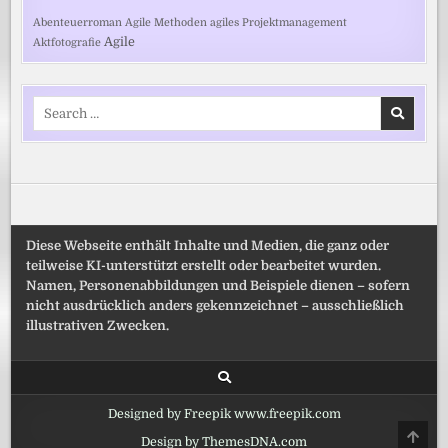
Abenteuerroman
Agile Methoden
agiles Projektmanagement
Agile
Aktfotografie
Search
for:
Diese Webseite enthält Inhalte und Medien, die ganz oder
teilweise KI-unterstützt erstellt oder bearbeitet wurden.
Namen, Personenabbildungen und Beispiele dienen – sofern
nicht ausdrücklich anders gekennzeichnet – ausschließlich
illustrativen Zwecken.
Designed by Freepik www.freepik.com
SCRO
Design by ThemesDNA.com