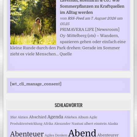
Lavendel, Rosmarin & Co.: Wie
Sommerpflanzen zu Kraftquellen
im Alltag werden
von
RSS-Feed
am 7. August 2026 um
05:25
PRIMAVERA LIFE [Newsroom]
Oy-Mittelberg (ots) – Wandern,
spazieren gehen oder einfach eine
kleine Runde durch den Park drehen: Gerade im Sommer
zieht es viele Menschen... Quelle
[wt_cli_manage_consent]
SCHLAGWÖRTER
Agenda
Abschied
3Sat
Aktien
Ableben
Album
Agile
Produktentwicklung
Afrika
Alexander Nastasi
albert einstein
Alaska
Abend
Abenteuer
Abenteurer
Agiles Denken