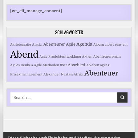
[wt_cli_manage_consent]
SCHLAGWÖRTER
Agenda
Abenteurer
Agile
Aktfotografie
Alaska
Album
albert einstein
Abend
Agile Produktentwicklung
Aktien
Abenteuerroman
Abschied
Agiles Denken
Agile Methoden
3Sat
Ableben
agiles
Abenteuer
Projektmanagement
Alexander Nastasi
Afrika
Search
for: