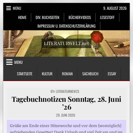
Skip
MENU
9. AUGUST 2026
to
HOME
DIV. BUCHSEITEN
BÜCHERVIDEOS
LESESTOFF
content
IMPRESSUM U. DATENSCHUTZERKLÄRUNG
LITERATURWELT.net
MENU
STARTSEITE
KULTUR
ROMAN
SACHBUCH
ESSAY
POSTED
LITERATURNEWZS
IN
Tagebuchnotizen Sonntag, 28. Juni
’26
29. JUNI 2026
Grüße am Ende einer Hitzewoche und vor dem (womöglich)
aufziehenden Gewitter! Dank Urlaub und viel Zeit am und im