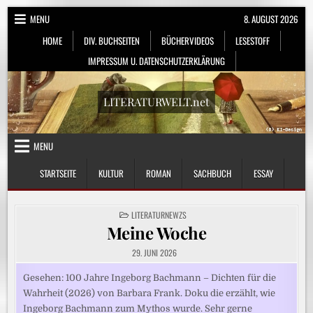
Skip
MENU
8. AUGUST 2026
to
HOME
DIV. BUCHSEITEN
BÜCHERVIDEOS
LESESTOFF
content
IMPRESSUM U. DATENSCHUTZERKLÄRUNG
LITERATURWELT.net
MENU
STARTSEITE
KULTUR
ROMAN
SACHBUCH
ESSAY
POSTED
LITERATURNEWZS
IN
Meine Woche
29. JUNI 2026
Gesehen: 100 Jahre Ingeborg Bachmann – Dichten für die
Wahrheit (2026) von Barbara Frank. Doku die erzählt, wie
Ingeborg Bachmann zum Mythos wurde. Sehr gerne