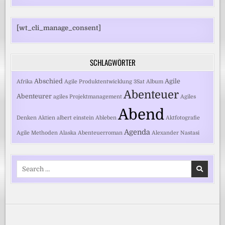
[wt_cli_manage_consent]
SCHLAGWÖRTER
Abschied
Agile
Afrika
Agile Produktentwicklung
3Sat
Album
Abenteuer
Abenteurer
agiles Projektmanagement
Agiles
Abend
Denken
Aktien
albert einstein
Ableben
Aktfotografie
Agenda
Agile Methoden
Alaska
Abenteuerroman
Alexander Nastasi
Search
for: