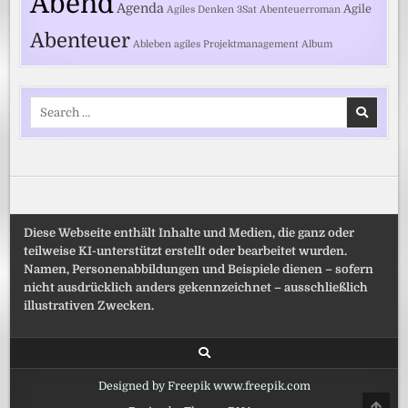
Abend
Agenda
Agile
Agiles Denken
3Sat
Abenteuerroman
Abenteuer
Ableben
agiles Projektmanagement
Album
Search
for:
Diese Webseite enthält Inhalte und Medien, die ganz oder
teilweise KI-unterstützt erstellt oder bearbeitet wurden.
Namen, Personenabbildungen und Beispiele dienen – sofern
nicht ausdrücklich anders gekennzeichnet – ausschließlich
illustrativen Zwecken.
Designed by Freepik www.freepik.com
SCRO