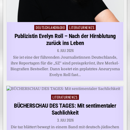
DEUTSCHLANDRADIO
LITERATURNEWZS
Posted
in
Publizistin Evelyn Roll – Nach der Hirnblutung
zurück ins Leben
6. JULI 2026
Sie ist eine der führenden Journalistinnen Deutschlands,
ihre Reportagen für die „SZ“ sind preisgekrönt, ihre Merkel-
Biografien Bestseller. Dann kostet ein geplatztes Aneurysma
Evelyn Roll fast…
LITERATURNEWZS
Posted
in
BÜCHERSCHAU DES TAGES: Mit sentimentaler
Sachlichkeit
3. JULI 2026
Die taz blättert bewegt in einem Band mit deutsch-jüdischen