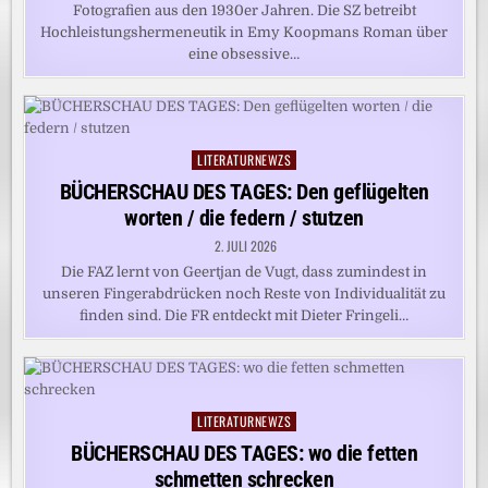
Fotografien aus den 1930er Jahren. Die SZ betreibt
Hochleistungshermeneutik in Emy Koopmans Roman über
eine obsessive…
LITERATURNEWZS
Posted
in
BÜCHERSCHAU DES TAGES: Den geflügelten
worten / die federn / stutzen
2. JULI 2026
Die FAZ lernt von Geertjan de Vugt, dass zumindest in
unseren Fingerabdrücken noch Reste von Individualität zu
finden sind. Die FR entdeckt mit Dieter Fringeli…
LITERATURNEWZS
Posted
in
BÜCHERSCHAU DES TAGES: wo die fetten
schmetten schrecken