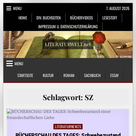
Skip
MENU
7. AUGUST 2026
to
HOME
DIV. BUCHSEITEN
BÜCHERVIDEOS
LESESTOFF
content
IMPRESSUM U. DATENSCHUTZERKLÄRUNG
LITERATURWELT.net
MENU
STARTSEITE
KULTUR
ROMAN
SACHBUCH
ESSAY
Schlagwort:
SZ
LITERATURNEWZS
Posted
in
BÜCHERSCHAU DES TAGES: Schwebezustand