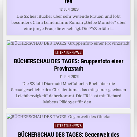
reh
12. JUNI 2026
Die SZ liest Bücher über sehr wütende Frauen und lobt
besonders Clara Leinemanns Roman „Gelbe Monster“ über
eine junge Frau, die zuschlägt. Die FAZ erfährt…
LITERATURNEWZS
Posted
in
BÜCHERSCHAU DES TAGES: Gruppenfoto einer
Provinzstadt
11. JUNI 2026
Die SZ lobt Diarmaid MacCullochs Buch über die
Sexualgeschichte des Christentums, das mit „einer gewissen
Leichtherzigkeit“ daherkommt. Die FR lässt mit Richard
Mabeys Plädoyer für den…
LITERATURNEWZS
Posted
in
BÜCHERSCHAU DES TAGES: Gegenwelt des