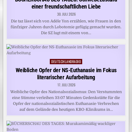
einer freundschaftlichen Liebe
30. JULI 2026
Die taz lässt sich von Adèle Yon erzählen, wie Frauen in den
fünfziger Jahren durch Lobotomie gefügig gemacht wurden.
Die SZ lugt mit einem von…
DEUTSCHLANDRADIO
Posted
in
Weibliche Opfer der NS-Euthanasie im Fokus
literarischer Aufarbeitung
17. JULI 2026
Weibliche Opfer des Nationalsozialismus: Den Verstummten
eine Stimme verleihen 33:07 Minuten Gedenkstätte für die
Opfer der nationalsozialistischen Euthanasie-Verbrechen
auf dem Gelände des heutigen KBO-Klinikums in…