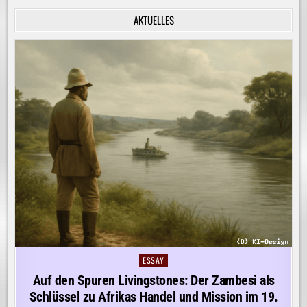
INNERE
RUHE
AKTUELLES
ENTDECKEN!
ESSAY
Posted
in
Auf den Spuren Livingstones: Der Zambesi als
Schlüssel zu Afrikas Handel und Mission im 19.