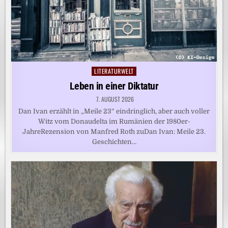
LITERATURWELT
Posted
in
Leben in einer Diktatur
7. AUGUST 2026
Dan Ivan erzählt in „Meile 23“ eindringlich, aber auch voller
Witz vom Donaudelta im Rumänien der 1980er-
JahreRezension von Manfred Roth zuDan Ivan: Meile 23.
Geschichten…