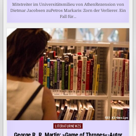
Mitstreiter im Universitätsmilieu von AthenRezension von
Dietmar Jacobsen zuPetros Markaris: Zorn der Verlierer. Ein
Fall für…
LITERATURNEWZS
Posted
in
George R. R. Martin: »Game of Thrones«-Autor