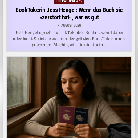
LITERATURNEWZS
Posted
in
BookTokerin Jess Hengel: Wenn das Buch sie
»zerstört hat«, war es gut
4. AUGUST 2026
Jess Hengel spricht auf TikTok über Bücher, weint dabei
oder lacht. So ist sie zu einer der größten BookTokerinnen
geworden. Mächtig will sie nicht sein…