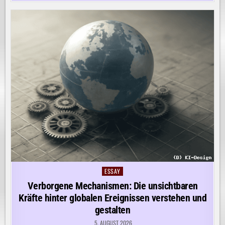
ESSAY
Posted
in
Verborgene Mechanismen: Die unsichtbaren
Kräfte hinter globalen Ereignissen verstehen und
gestalten
5. AUGUST 2026