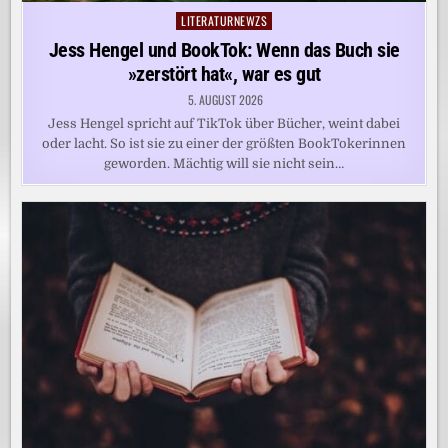
LITERATURNEWZS
Posted
in
Jess Hengel und BookTok: Wenn das Buch sie
»zerstört hat«, war es gut
5. AUGUST 2026
Jess Hengel spricht auf TikTok über Bücher, weint dabei
oder lacht. So ist sie zu einer der größten BookTokerinnen
geworden. Mächtig will sie nicht sein…