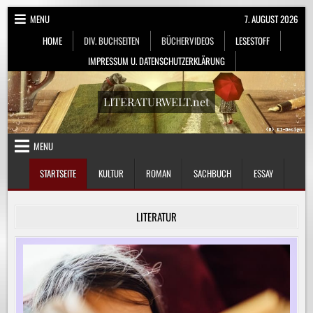
Skip
MENU
7. AUGUST 2026
to
HOME
DIV. BUCHSEITEN
BÜCHERVIDEOS
LESESTOFF
content
IMPRESSUM U. DATENSCHUTZERKLÄRUNG
LITERATURWELT.net
MENU
STARTSEITE
KULTUR
ROMAN
SACHBUCH
ESSAY
LITERATUR