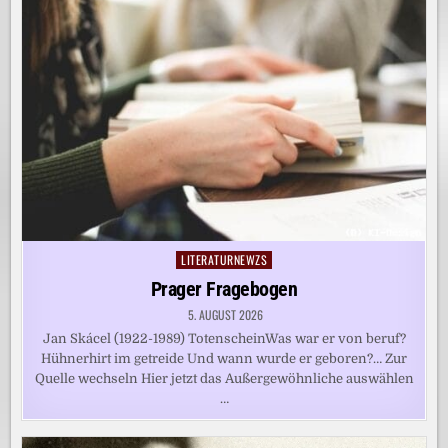
LITERATURNEWZS
Posted
in
Prager Fragebogen
5. AUGUST 2026
Jan Skácel (1922-1989) TotenscheinWas war er von beruf?
Hühnerhirt im getreide Und wann wurde er geboren?… Zur
Quelle wechseln Hier jetzt das Außergewöhnliche auswählen
…