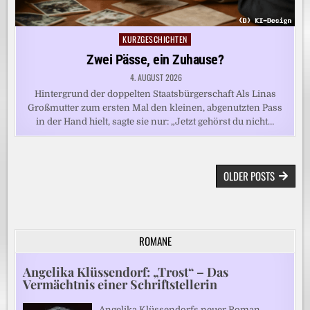
KURZGESCHICHTEN
Posted
in
Zwei Pässe, ein Zuhause?
4. AUGUST 2026
Hintergrund der doppelten Staatsbürgerschaft Als Linas
Großmutter zum ersten Mal den kleinen, abgenutzten Pass
in der Hand hielt, sagte sie nur: „Jetzt gehörst du nicht…
BEITRAGSNAVIGATION
OLDER POSTS
ROMANE
Angelika Klüssendorf: „Trost“ – Das
Vermächtnis einer Schriftstellerin
Angelika Klüssendorfs neuer Roman