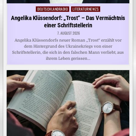
DEUTSCHLANDRADIO
LITERATURNEWZS
Posted
in
Angelika Klüssendorf: „Trost“ – Das Vermächtnis
einer Schriftstellerin
7. AUGUST 2026
Angelika Klüssendorfs neuer Roman „Trost“ erzählt vor
dem Hintergrund des Ukrainekriegs von einer
Schriftstellerin, die sich in den falschen Mann verliebt, aus
ihrem Leben gerissen…