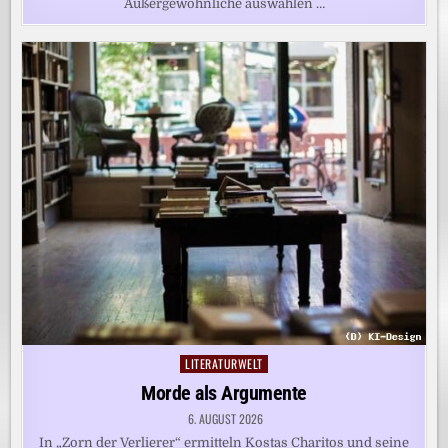
Außergewöhnliche auswählen …
LITERATURWELT
Posted
in
Morde als Argumente
6. AUGUST 2026
In „Zorn der Verlierer“ ermitteln Kostas Charitos und seine