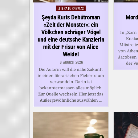
LITERATURNEWZS
Posted
in
Şeyda Kurts Debütroman
Mord
«Zeit der Monster»: ein
Völkchen schräger Vögel
In „Zorn 
und eine deutsche Kanzlerin
Kosta
Mitstreit
mit der Frisur von Alice
von Athe
Weidel
Jacobsen 
6. AUGUST 2026
der Ve
Die Autorin will die nahe Zukunft
in einen literarischen Fiebertraum
verwandeln. Darin ist
bekanntermassen alles möglich.
Zur Quelle wechseln Hier jetzt das
Außergewöhnliche auswählen …