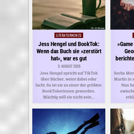
LITERATURNEWZS
Posted
in
Jess Hengel und BookTok:
»Game 
Wenn das Buch sie »zerstört
Geor
hat«, war es gut
bericht
5. AUGUST 2026
Jess Hengel spricht auf TikTok
Sechs Mona
über Bücher, weint dabei oder
Martin in 
lacht. So ist sie zu einer der größten
Nun ha
BookTokerinnen geworden.
zwisch
Mächtig will sie nicht sein…
erkl