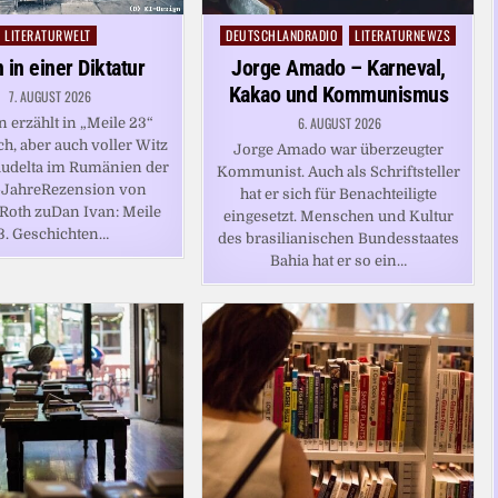
LITERATURWELT
DEUTSCHLANDRADIO
LITERATURNEWZS
Posted
Posted
in
in
 in einer Diktatur
Jorge Amado – Karneval,
Kakao und Kommunismus
7. AUGUST 2026
6. AUGUST 2026
 erzählt in „Meile 23“
ch, aber auch voller Witz
Jorge Amado war überzeugter
delta im Rumänien der
Kommunist. Auch als Schriftsteller
-JahreRezension von
hat er sich für Benachteiligte
Roth zuDan Ivan: Meile
eingesetzt. Menschen und Kultur
3. Geschichten…
des brasilianischen Bundesstaates
Bahia hat er so ein…