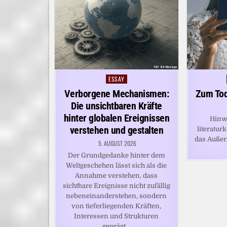
ESSAY
Posted
in
Verborgene Mechanismen:
Zum Tod
Die unsichtbaren Kräfte
hinter globalen Ereignissen
Hinw
verstehen und gestalten
literaturk
das Auße
5. AUGUST 2026
Der Grundgedanke hinter dem
Weltgeschehen lässt sich als die
Annahme verstehen, dass
sichtbare Ereignisse nicht zufällig
nebeneinanderstehen, sondern
von tieferliegenden Kräften,
Interessen und Strukturen
geprägt…