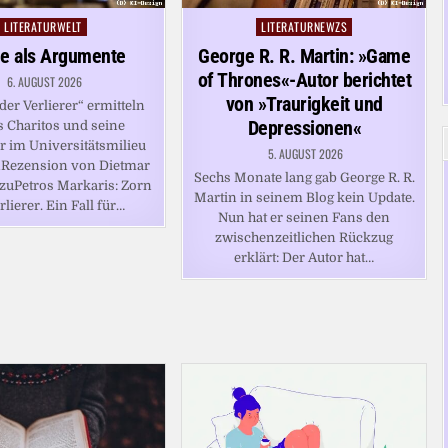
LITERATURWELT
LITERATURNEWZS
Posted
Posted
in
in
e als Argumente
George R. R. Martin: »Game
of Thrones«-Autor berichtet
6. AUGUST 2026
von »Traurigkeit und
der Verlierer“ ermitteln
Depressionen«
s Charitos und seine
er im Universitätsmilieu
5. AUGUST 2026
nRezension von Dietmar
Sechs Monate lang gab George R. R.
zuPetros Markaris: Zorn
Martin in seinem Blog kein Update.
rlierer. Ein Fall für…
Nun hat er seinen Fans den
zwischenzeitlichen Rückzug
erklärt: Der Autor hat…