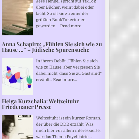
Jess Hengel spricht auf TikTok
über Bücher, weint dabei oder
lacht. So ist sie zu einer der
größten BookTokerinnen
geworden.…
Read more…
Anna Schapiro: „Fühlen Sie sich wie zu
Hause …“ – Jüdische Spurensuche
In ihrem Debüt „Fühlen Sie sich
wie zu Hause, aber vergessen Sie
dabei nicht, dass Sie zu Gast sind“
erzählt…
Read more…
Helga Kurzchalia: Weltzeituhr
Friedenauer Presse
Weltzeituhr ist ein kurzer Roman,
der über die DDR erzählt. Was
mich hier vor allem interessierte,
war das Thema Psychiatrie.…