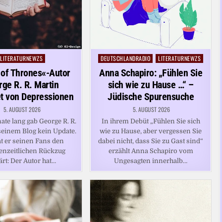
LITERATURNEWZS
DEUTSCHLANDRADIO
LITERATURNEWZS
Posted
Posted
in
in
of Thrones«-Autor
Anna Schapiro: „Fühlen Sie
ge R. R. Martin
sich wie zu Hause …“ –
et von Depressionen
Jüdische Spurensuche
5. AUGUST 2026
5. AUGUST 2026
te lang gab George R. R.
In ihrem Debüt „Fühlen Sie sich
seinem Blog kein Update.
wie zu Hause, aber vergessen Sie
t er seinen Fans den
dabei nicht, dass Sie zu Gast sind“
enzeitlichen Rückzug
erzählt Anna Schapiro vom
ärt: Der Autor hat…
Ungesagten innerhalb…