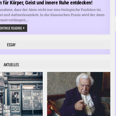
 für Körper, Geist und innere Ruhe entdecken!
nnahme, dass der Atem nicht nur eine biologische Funktion ist,
st und Aufmerksamkeit. In der klassischen Praxis wird der Atem
usst verlängert,...
ATEM
ONTINUE READING
ALS
SCHLÜSSEL:
YOGA-
TECHNIKEN
ESSAY
FÜR
KÖRPER,
GEIST
UND
INNERE
RUHE
AKTUELLES
ENTDECKEN!