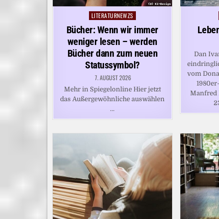
LITERATURNEWZS
Posted
in
Bücher: Wenn wir immer
Leben
weniger lesen – werden
Bücher dann zum neuen
Dan Ivan
Statussymbol?
eindringli
vom Donau
7. AUGUST 2026
1980er
Mehr in Spiegelonline Hier jetzt
Manfred 
das Außergewöhnliche auswählen
2
…