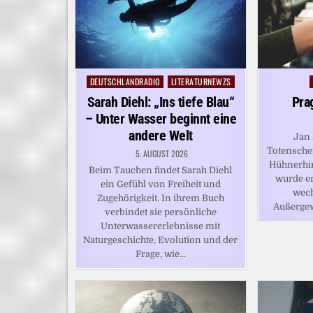
DEUTSCHLANDRADIO
LITERATURNEWZS
Posted
in
Sarah Diehl: „Ins tiefe Blau“
Pra
– Unter Wasser beginnt eine
andere Welt
Jan 
Totensche
5. AUGUST 2026
Hühnerhir
Beim Tauchen findet Sarah Diehl
wurde er
ein Gefühl von Freiheit und
wech
Zugehörigkeit. In ihrem Buch
Außerge
verbindet sie persönliche
Unterwassererlebnisse mit
Naturgeschichte, Evolution und der
Frage, wie…