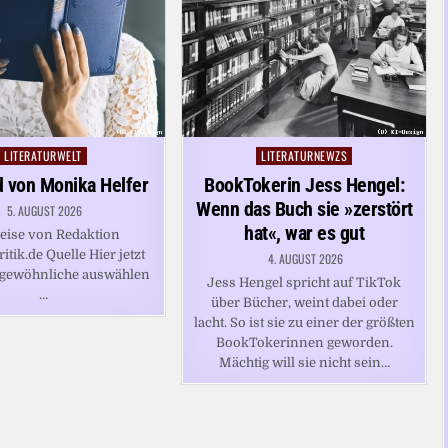
LITERATURWELT
LITERATURNEWZS
Posted
Posted
in
in
 von Monika Helfer
BookTokerin Jess Hengel:
Wenn das Buch sie »zerstört
5. AUGUST 2026
hat«, war es gut
eise von Redaktion
ritik.de Quelle Hier jetzt
4. AUGUST 2026
rgewöhnliche auswählen
Jess Hengel spricht auf TikTok
…
über Bücher, weint dabei oder
lacht. So ist sie zu einer der größten
BookTokerinnen geworden.
Mächtig will sie nicht sein…