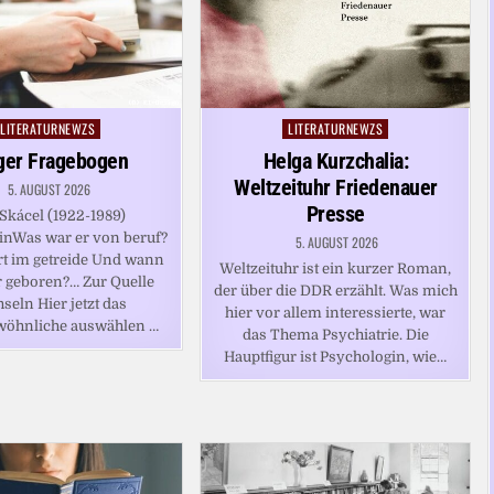
LITERATURNEWZS
LITERATURNEWZS
Posted
Posted
in
in
ger Fragebogen
Helga Kurzchalia:
Weltzeituhr Friedenauer
5. AUGUST 2026
Presse
Skácel (1922-1989)
inWas war er von beruf?
5. AUGUST 2026
t im getreide Und wann
Weltzeituhr ist ein kurzer Roman,
 geboren?… Zur Quelle
der über die DDR erzählt. Was mich
seln Hier jetzt das
hier vor allem interessierte, war
wöhnliche auswählen …
das Thema Psychiatrie. Die
Hauptfigur ist Psychologin, wie…