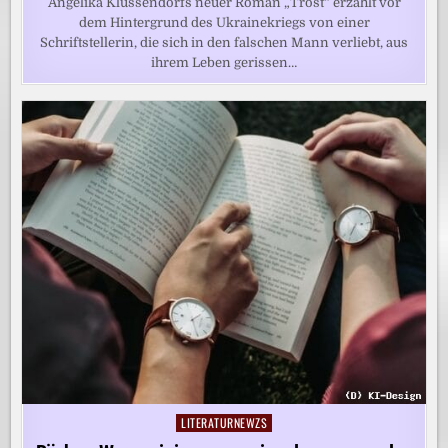
Angelika Klüssendorfs neuer Roman „Trost“ erzählt vor
dem Hintergrund des Ukrainekriegs von einer
Schriftstellerin, die sich in den falschen Mann verliebt, aus
ihrem Leben gerissen…
LITERATURNEWZS
Posted
in