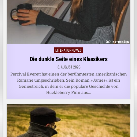
LITERATURNEWZS
Posted
in
Die dunkle Seite eines Klassikers
8. AUGUST 2026
Percival Everett hat einen der berühmtesten amerikanischen
Romane umgeschrieben. Sein Roman »James« ist ein
Geniestreich, in dem er die populäre Geschichte von
Huckleberry Finn aus…