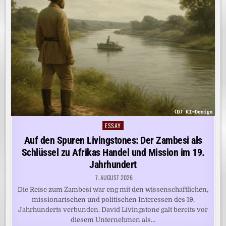
ESSAY
Posted
in
Auf den Spuren Livingstones: Der Zambesi als
Schlüssel zu Afrikas Handel und Mission im 19.
Jahrhundert
7. AUGUST 2026
Die Reise zum Zambesi war eng mit den wissenschaftlichen,
missionarischen und politischen Interessen des 19.
Jahrhunderts verbunden. David Livingstone galt bereits vor
diesem Unternehmen als…