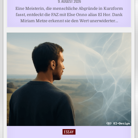
9. AUGUST 2026
Eine Meisterin, die menschliche Abgründe in Kurzform
fasst, entdeckt die FAZ mit Else Onno alias El Hor. Dank
Miriam Metze erkennt sie den Wert unerwiderter…
ESSAY
Posted
in