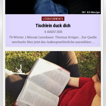
LITERATURNEWZS
Posted
in
Tischlein duck dich
8. AUGUST 2026
78 Wörter, 1 Minute Lesedauer. Thomas Krüger… Zur Quelle
wechseln Hier jetzt das Außergewöhnliche auswählen …