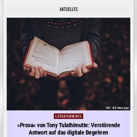
INNERE
RUHE
AKTUELLES
ENTDECKEN!
LITERATURNEWZS
Posted
in
»Prosa« von Tony Tulathimutte: Verstörende
Antwort auf das digitale Begehren