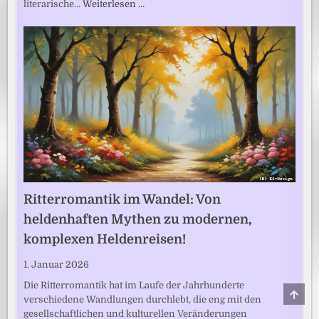
literarische…
Weiterlesen …
Ritterromantik im Wandel: Von
heldenhaften Mythen zu modernen,
komplexen Heldenreisen!
1. Januar 2026
Die Ritterromantik hat im Laufe der Jahrhunderte
SCRO
verschiedene Wandlungen durchlebt, die eng mit den
TO
TOP
gesellschaftlichen und kulturellen Veränderungen