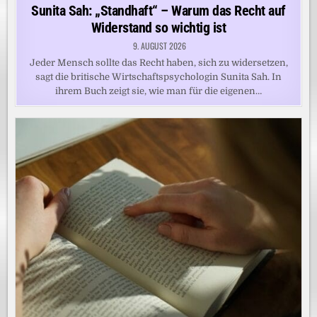
in
Sunita Sah: „Standhaft“ – Warum das Recht auf
Widerstand so wichtig ist
9. AUGUST 2026
Jeder Mensch sollte das Recht haben, sich zu widersetzen,
sagt die britische Wirtschaftspsychologin Sunita Sah. In
ihrem Buch zeigt sie, wie man für die eigenen…