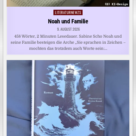
LITERATURNEWZS
Posted
in
Noah und Familie
9. AUGUST 2026
458 Wörter, 2 Minuten Lesedauer. Sabine Scho Noah und
seine Familie besteigen die Arche „Sie sprachen in Zeichen –
mochten das trotzdem auch Worte sein:…