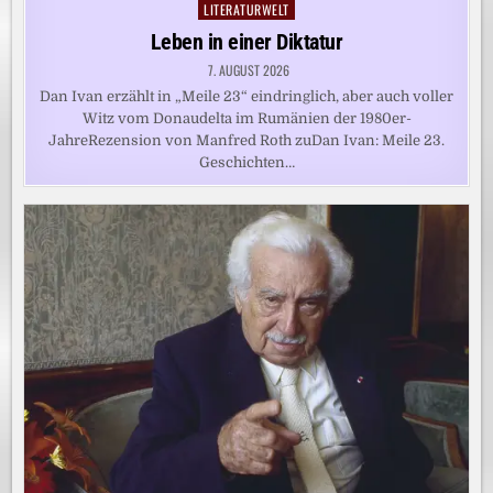
LITERATURWELT
Posted
in
Leben in einer Diktatur
7. AUGUST 2026
Dan Ivan erzählt in „Meile 23“ eindringlich, aber auch voller
Witz vom Donaudelta im Rumänien der 1980er-
JahreRezension von Manfred Roth zuDan Ivan: Meile 23.
Geschichten…