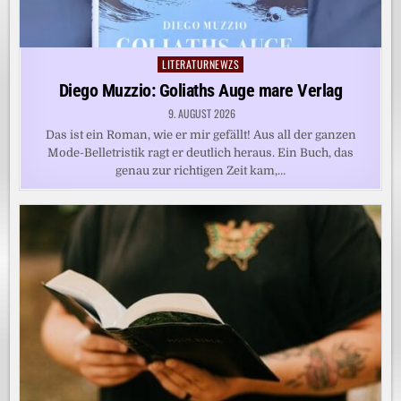
LITERATURNEWZS
Posted
in
Diego Muzzio: Goliaths Auge mare Verlag
9. AUGUST 2026
Das ist ein Roman, wie er mir gefällt! Aus all der ganzen
Mode-Belletristik ragt er deutlich heraus. Ein Buch, das
genau zur richtigen Zeit kam,…