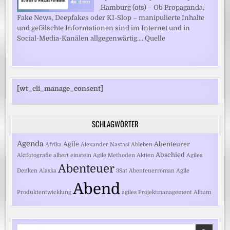
Hamburg (ots) – Ob Propaganda,
Fake News, Deepfakes oder KI-Slop – manipulierte Inhalte
und gefälschte Informationen sind im Internet und in
Social-Media-Kanälen allgegenwärtig.... Quelle
[wt_cli_manage_consent]
SCHLAGWÖRTER
Agenda
Agile
Abenteurer
Afrika
Alexander Nastasi
Ableben
Abschied
Aktfotografie
albert einstein
Agile Methoden
Aktien
Agiles
Abenteuer
Denken
Alaska
3Sat
Abenteuerroman
Agile
Abend
Produktentwicklung
agiles Projektmanagement
Album
Search