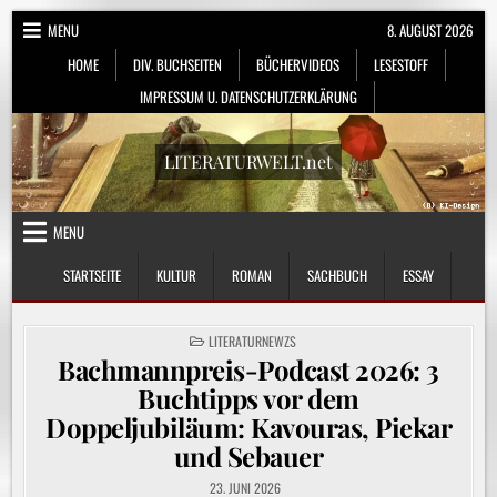
Skip
MENU
8. AUGUST 2026
to
HOME
DIV. BUCHSEITEN
BÜCHERVIDEOS
LESESTOFF
content
IMPRESSUM U. DATENSCHUTZERKLÄRUNG
LITERATURWELT.net
MENU
STARTSEITE
KULTUR
ROMAN
SACHBUCH
ESSAY
POSTED
LITERATURNEWZS
IN
Bachmannpreis-Podcast 2026: 3
Buchtipps vor dem
Doppeljubiläum: Kavouras, Piekar
und Sebauer
23. JUNI 2026