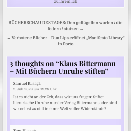
zu ihrem Ich
Beitragsnavigation
BÜCHERSCHAU DES TAGES: Den geflügelten worten / die
federn / stutzen →
← Verbotene Bücher – Dua Lipa eröffnet „Manifesto Library“
in Porto
3 thoughts on “
Klaus Bittermann
– Mit Büchern Unruhe stiften
”
Samuel K.
sagt:
2. Juli 2026 um 09:28 Uhr
Ist es nicht an der Zeit, dass wir uns fragen: Stiftet
literarische Unruhe nur der Verlag Bittermann, oder sind
wir selbst zu still in einer Welt voller Widerstände?
Tom H.
sagt: