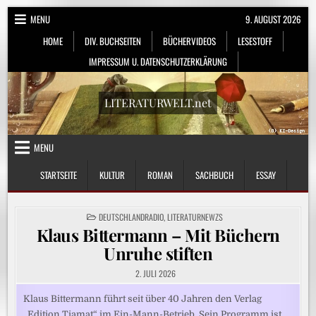
Skip
MENU
9. AUGUST 2026
to
HOME
DIV. BUCHSEITEN
BÜCHERVIDEOS
LESESTOFF
content
IMPRESSUM U. DATENSCHUTZERKLÄRUNG
LITERATURWELT.net
MENU
STARTSEITE
KULTUR
ROMAN
SACHBUCH
ESSAY
POSTED
DEUTSCHLANDRADIO
,
LITERATURNEWZS
IN
Klaus Bittermann – Mit Büchern
Unruhe stiften
2. JULI 2026
Klaus Bittermann führt seit über 40 Jahren den Verlag
„Edition Tiamat“ im Ein-Mann-Betrieb. Sein Programm ist