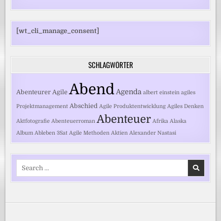
[wt_cli_manage_consent]
SCHLAGWÖRTER
Abend
Agenda
Abenteurer
Agile
albert einstein
agiles
Abschied
Projektmanagement
Agile Produktentwicklung
Agiles Denken
Abenteuer
Aktfotografie
Abenteuerroman
Afrika
Alaska
Album
Ableben
3Sat
Agile Methoden
Aktien
Alexander Nastasi
Search
for: