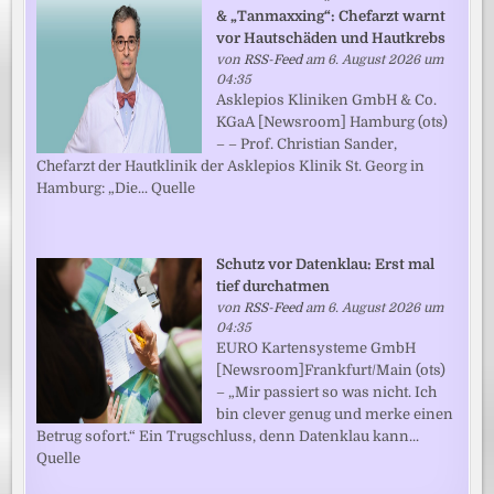
& „Tanmaxxing“: Chefarzt warnt
vor Hautschäden und Hautkrebs
von
RSS-Feed
am 6. August 2026 um
04:35
Asklepios Kliniken GmbH & Co.
KGaA [Newsroom] Hamburg (ots)
– – Prof. Christian Sander,
Chefarzt der Hautklinik der Asklepios Klinik St. Georg in
Hamburg: „Die... Quelle
Schutz vor Datenklau: Erst mal
tief durchatmen
von
RSS-Feed
am 6. August 2026 um
04:35
EURO Kartensysteme GmbH
[Newsroom]Frankfurt/Main (ots)
– „Mir passiert so was nicht. Ich
bin clever genug und merke einen
Betrug sofort.“ Ein Trugschluss, denn Datenklau kann...
Quelle