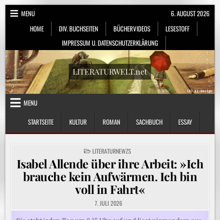
Skip
MENU
6. AUGUST 2026
to
HOME
DIV. BUCHSEITEN
BÜCHERVIDEOS
LESESTOFF
content
IMPRESSUM U. DATENSCHUTZERKLÄRUNG
LITERATURWELT.net
MENU
STARTSEITE
KULTUR
ROMAN
SACHBUCH
ESSAY
POSTED
LITERATURNEWZS
IN
Isabel Allende über ihre Arbeit: »Ich
brauche kein Aufwärmen. Ich bin
voll in Fahrt«
7. JULI 2026