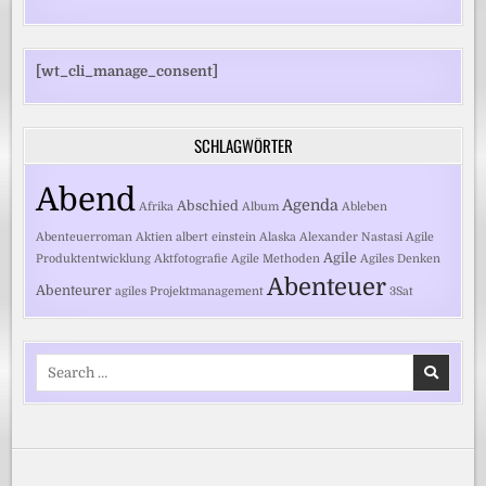
[wt_cli_manage_consent]
SCHLAGWÖRTER
Abend
Agenda
Abschied
Afrika
Album
Ableben
Abenteuerroman
Aktien
albert einstein
Alaska
Alexander Nastasi
Agile
Agile
Produktentwicklung
Aktfotografie
Agile Methoden
Agiles Denken
Abenteuer
Abenteurer
agiles Projektmanagement
3Sat
Search
for: