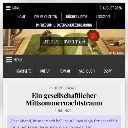
Skip
MENU
7. AUGUST 2026
to
HOME
DIV. BUCHSEITEN
BÜCHERVIDEOS
LESESTOFF
content
IMPRESSUM U. DATENSCHUTZERKLÄRUNG
LITERATURWELT.net
MENU
STARTSEITE
KULTUR
ROMAN
SACHBUCH
ESSAY
POSTED
LITERATURNEWZS
IN
Ein gesellschaftlicher
Mittsommernachtstraum
7. JULI 2026
„Fast Abend, immer noch hell“ von Linea Maja Ernst erzählt
von einer Freundesgruppe, die sich an der Uni