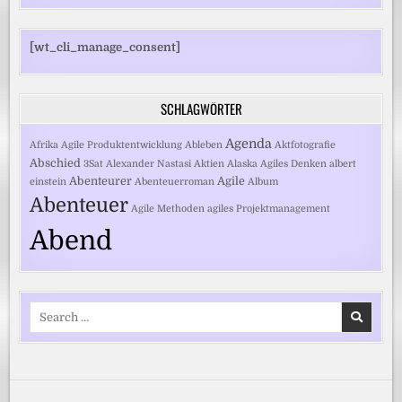
[wt_cli_manage_consent]
SCHLAGWÖRTER
Agenda
Afrika
Agile Produktentwicklung
Ableben
Aktfotografie
Abschied
3Sat
Alexander Nastasi
Aktien
Alaska
Agiles Denken
albert
Abenteurer
Agile
einstein
Abenteuerroman
Album
Abenteuer
Agile Methoden
agiles Projektmanagement
Abend
Search
for: