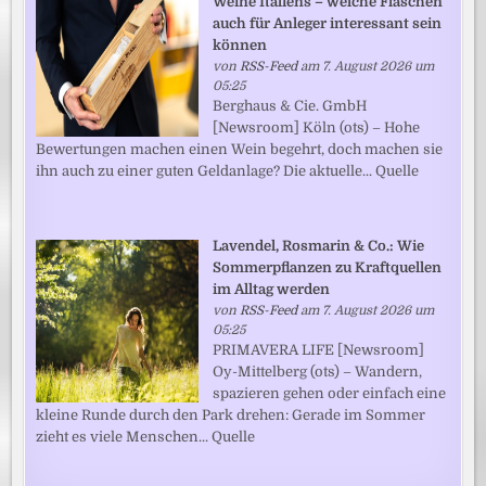
Weine Italiens – welche Flaschen
auch für Anleger interessant sein
können
von
RSS-Feed
am 7. August 2026 um
05:25
Berghaus & Cie. GmbH
[Newsroom] Köln (ots) – Hohe
Bewertungen machen einen Wein begehrt, doch machen sie
ihn auch zu einer guten Geldanlage? Die aktuelle... Quelle
Lavendel, Rosmarin & Co.: Wie
Sommerpflanzen zu Kraftquellen
im Alltag werden
von
RSS-Feed
am 7. August 2026 um
05:25
PRIMAVERA LIFE [Newsroom]
Oy-Mittelberg (ots) – Wandern,
spazieren gehen oder einfach eine
kleine Runde durch den Park drehen: Gerade im Sommer
zieht es viele Menschen... Quelle