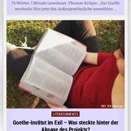
78 Wörter, 1 Minute Lesedauer. Thomas Krüger… Zur Quelle
wechseln Hier jetzt das Außergewöhnliche auswählen …
LITERATURNEWZS
Posted
in
Goethe-Institut im Exil – Was steckte hinter der
Absage des Projekts?