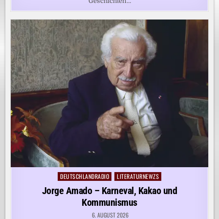
Geschichten…
DEUTSCHLANDRADIO
LITERATURNEWZS
Posted
in
Jorge Amado – Karneval, Kakao und
Kommunismus
6. AUGUST 2026