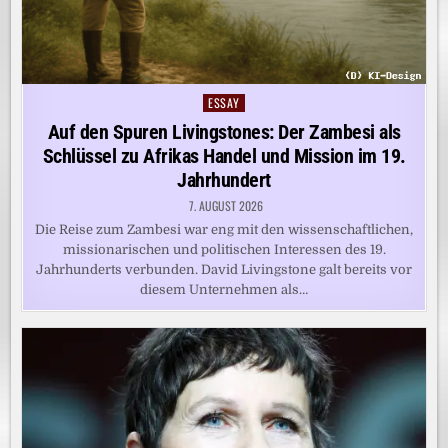
ESSAY
Posted
in
Auf den Spuren Livingstones: Der Zambesi als
Schlüssel zu Afrikas Handel und Mission im 19.
Jahrhundert
7. AUGUST 2026
Die Reise zum Zambesi war eng mit den wissenschaftlichen,
missionarischen und politischen Interessen des 19.
Jahrhunderts verbunden. David Livingstone galt bereits vor
diesem Unternehmen als…