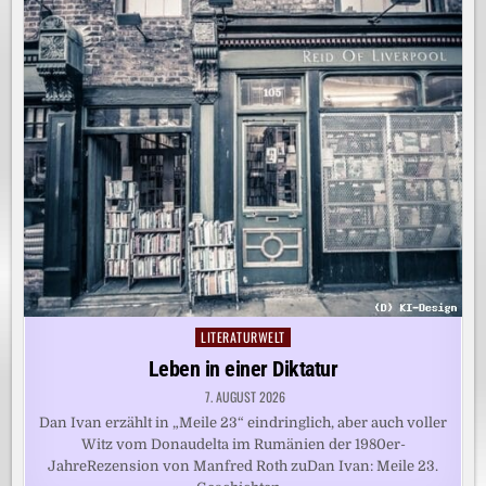
LITERATURWELT
Posted
in
Leben in einer Diktatur
7. AUGUST 2026
Dan Ivan erzählt in „Meile 23“ eindringlich, aber auch voller
Witz vom Donaudelta im Rumänien der 1980er-
JahreRezension von Manfred Roth zuDan Ivan: Meile 23.