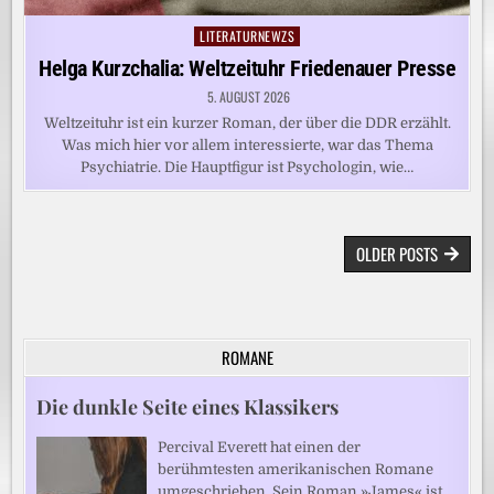
LITERATURNEWZS
Posted
in
Helga Kurzchalia: Weltzeituhr Friedenauer Presse
5. AUGUST 2026
Weltzeituhr ist ein kurzer Roman, der über die DDR erzählt.
Was mich hier vor allem interessierte, war das Thema
Psychiatrie. Die Hauptfigur ist Psychologin, wie…
BEITRAGSNAVIGATION
OLDER POSTS
ROMANE
Die dunkle Seite eines Klassikers
Percival Everett hat einen der
berühmtesten amerikanischen Romane
umgeschrieben. Sein Roman »James« ist