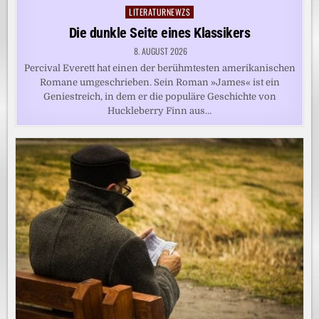
LITERATURNEWZS
Posted
in
Die dunkle Seite eines Klassikers
8. AUGUST 2026
Percival Everett hat einen der berühmtesten amerikanischen
Romane umgeschrieben. Sein Roman »James« ist ein
Geniestreich, in dem er die populäre Geschichte von
Huckleberry Finn aus…