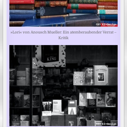
»Lori« von Anousch Mueller: Ein atemberaubender Verrat –
Kritik