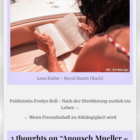
Lena Kiefer – Royal Hearts (Buch)
Beitragsnavigation
Publizistin Evelyn Roll – Nach der Hirnblutung zurück ins
Leben →
← Wenn Freundschaft zu Abhängigkeit wird
3 thoughts on “
Anousch Mueller –