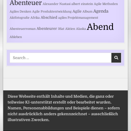
Abenteuer
Alexander Nastasi
albert einstein
Agile Methoden
Agenda
Agile
Agiles Denken
Agile Produktentwicklung
Album
Abschied
Aktfotografie
Afrika
agiles Projektmanagement
Abend
Abenteurer
Abenteuerroman
3Sat
Aktien
Alaska
Ableben
Search
for:
Diese Webseite enthält Inhalte und Medien, die ganz oder
teilweise KI-unterstützt erstellt oder bearbeitet wurden.
Namen, Personenabbildungen und Beispiele dienen – sofern
nicht ausdrücklich anders gekennzeichnet – ausschließlich
illustrativen Zwecken.