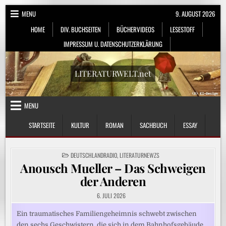
Skip
MENU
9. AUGUST 2026
to
HOME
DIV. BUCHSEITEN
BÜCHERVIDEOS
LESESTOFF
content
IMPRESSUM U. DATENSCHUTZERKLÄRUNG
LITERATURWELT.net
MENU
STARTSEITE
KULTUR
ROMAN
SACHBUCH
ESSAY
POSTED
DEUTSCHLANDRADIO
,
LITERATURNEWZS
IN
Anousch Mueller – Das Schweigen
der Anderen
6. JULI 2026
Ein traumatisches Familiengeheimnis schwebt zwischen
den sechs Geschwistern, die sich in dem Bahnhofsgebäude