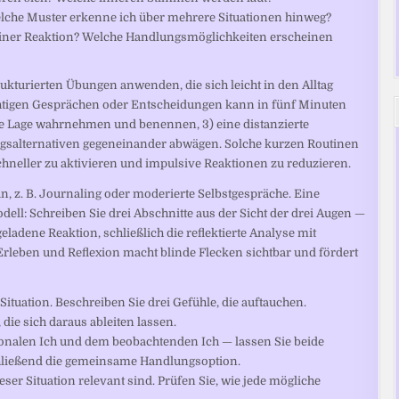
Welche Muster erkenne ich über mehrere Situationen hinweg?
einer Reaktion? Welche Handlungsmöglichkeiten erscheinen
trukturierten Übungen anwenden, die sich leicht in den Alltag
chtigen Gesprächen oder Entscheidungen kann in fünf Minuten
ale Lage wahrnehmen und benennen, 3) eine distanzierte
salternativen gegeneinander abwägen. Solche kurzen Routinen
schneller zu aktivieren und impulsive Reaktionen zu reduzieren.
an, z. B. Journaling oder moderierte Selbstgespräche. Eine
dell: Schreiben Sie drei Abschnitte aus der Sicht der drei Augen —
ladene Reaktion, schließlich die reflektierte Analyse mit
rleben und Reflexion macht blinde Flecken sichtbar und fördert
ituation. Beschreiben Sie drei Gefühle, die auftauchen.
die sich daraus ableiten lassen.
onalen Ich und dem beobachtenden Ich — lassen Sie beide
hließend die gemeinsame Handlungsoption.
ieser Situation relevant sind. Prüfen Sie, wie jede mögliche