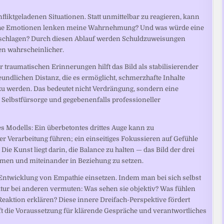
fliktgeladenen Situationen. Statt unmittelbar zu reagieren, kann
lche Emotionen lenken meine Wahrnehmung? Und was würde eine
 vorschlagen? Durch diesen Ablauf werden Schuldzuweisungen
en wahrscheinlicher.
traumatischen Erinnerungen hilft das Bild als stabilisierender
reundlichen Distanz, die es ermöglicht, schmerzhafte Inhalte
zu werden. Das bedeutet nicht Verdrängung, sondern eine
 Selbstfürsorge und gegebenenfalls professioneller
es Modells: Ein überbetontes drittes Auge kann zu
r Verarbeitung führen; ein einseitiges Fokussieren auf Gefühle
ie Kunst liegt darin, die Balance zu halten — das Bild der drei
ehmen und miteinander in Beziehung zu setzen.
r Entwicklung von Empathie einsetzen. Indem man bei sich selbst
ktur bei anderen vermuten: Was sehen sie objektiv? Was fühlen
eaktion erklären? Diese innere Dreifach-Perspektive fördert
fft die Voraussetzung für klärende Gespräche und verantwortliches