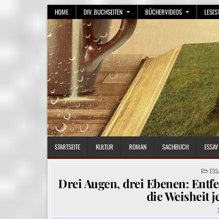
Skip
HOME
DIV. BUCHSEITEN
BÜCHERVIDEOS
LESES
to
content
STARTSEITE
KULTUR
ROMAN
SACHBUCH
ESSAY
POS
ESS
IN
Drei Augen, drei Ebenen: Ent
die Weisheit j
2