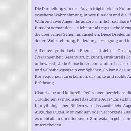
Die Darstellung von drei Augen trägt in vielen Kultur
erweiterte Wahrnehmung, innere Einsicht und die Fäh
Während zwei Augen die äußere, sinnlich-sichtbare Wel
Einsicht verstanden — nicht nur als mystische Metap
die über reines Sehen hinausgehen. Diese Dreiteilu
denen Wahrnehmung, Bedeutungserzeugung und intui
Auf einer symbolischen Ebene lässt sich das Dreiaug
(Vergangenheit, Gegenwart, Zukunft), strukturell (Kö
unbewusst). Jede Achse liefert eine andere Lesart
und Selbstbewusstsein ermöglichen. So kann das mittl
Konsequenzen zu erkennen; das linke und rechte A
Erfahrung.
Historische und kulturelle Referenzen bereichern d
Traditionen symbolisiert das „dritte Auge“ Einsicht
In mythologischen Bildern wird das zusätzliche Auge
Auge, das Lügen, Motivationen oder verborgene Zu
es nicht allein um intensivere Sinnesdaten geht, so
unterscheiden.