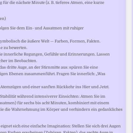
für die nächste Minute (z. B. tieferes Atmen, eine kurze
ten)
olgen Sie dem Ein- und Ausatmen mit ruhiger
e symbolisch die äußere Welt — Farben, Formen, Fakten.
ne zu bewerten.
ie innerliche Regungen, Gefühle und Erinnerungen. Lassen
icher im Beobachten.
s dritte Auge, an der Stirnmitte aus: spüren Sie eine
erigen Ebenen zusammenführt. Fragen Sie innerlich: „Was
 Atemzügen und einer sanften Rückkehr ins Hier und Jetzt.
Stabilität während intensiverer Einsichten: Atmen Sie im
satmen) für sechs bis acht Minuten, kombiniert mit einem
Sie die Wahrnehmung im Körper und verhindern ein gedankliches
 eignet sich eine einfache Imagination: Stellen Sie sich drei Augen
leren Farben erscheinen (Zuhören, Fakten), das rechte Auge in