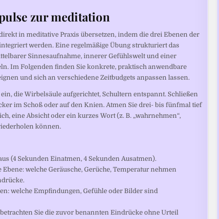
pulse zur meditation
 direkt in meditative Praxis übersetzen, indem die drei Ebenen der
tegriert werden. Eine regelmäßige Übung strukturiert das
ttelbarer Sinnesaufnahme, innerer Gefühlswelt und einer
eln. Im Folgenden finden Sie konkrete, praktisch anwendbare
 eignen und sich an verschiedene Zeitbudgets anpassen lassen.
in, die Wirbelsäule aufgerichtet, Schultern entspannt. Schließen
cker im Schoß oder auf den Knien. Atmen Sie drei- bis fünfmal tief
ich, eine Absicht oder ein kurzes Wort (z. B. „wahrnehmen“,
 wiederholen können.
 aus (4 Sekunden Einatmen, 4 Sekunden Ausatmen).
re Ebene: welche Geräusche, Gerüche, Temperatur nehmen
ndrücke.
en: welche Empfindungen, Gefühle oder Bilder sind
: betrachten Sie die zuvor benannten Eindrücke ohne Urteil