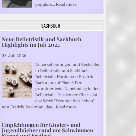
populäre…
Read more…
SACHBUCH
Neue Belletristik und Sachbuch
Highlights im Juli 2024
28. Juli 2026
Neuerscheinungen und Bestseller
in Belletristik und Sachbuch
Belletristik Hardcover: Fredrik
Backman auf Platz 6 Der
prominenteste Neueinstieg in den
Belletristik-Hardcover-Charts ist
das Werk "Freunde fürs Leben"
von Fredrik Backman, das…
Read more…
Empfehlungen für Kinder- und
Jugendbücher rund um Schwimmen
Strand und Freibad