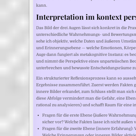
kann.
Interpretation im kontext per
Das Bild der drei Augen lässt sich konkret in die Pr
unterschiedliche Wahrnehmungs- und Bewertungsmodi
sehe ich objektiv, welche Daten und äußeren Umständ
und Erinnerungsebene — welche Emotionen, Körper
Auge dann fungiert als metakognitive Instanz: es be
und nimmt die Perspektive eines unparteiischen Beob
unterbrechen und bewusste Entscheidungsräume zu
Ein strukturierter Reflexionsprozess kann so ausse
Ergebnisse zusammenführt. Zuerst werden Fakten 
innere Bilder erkundet, zum Schluss stellt man sich
diese Abfolge vermindert man die Gefahr, eine Ebene
rational zu analysieren) und schafft Raum für eine in
Fragen für die erste Ebene (äußere Wahrnehmung)
sicher vor? Welche Fakten lasse ich nicht außen 
Fragen für die zweite Ebene (innere Erfahrung):
Welche Erinnerungen oder inneren Bilder aktivi