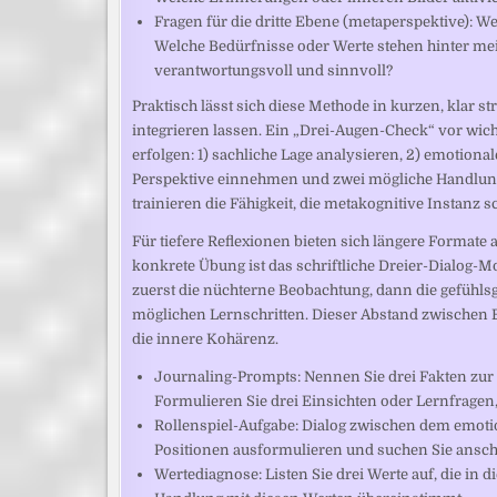
Fragen für die dritte Ebene (metaperspektive): 
Welche Bedürfnisse oder Werte stehen hinter m
verantwortungsvoll und sinnvoll?
Praktisch lässt sich diese Methode in kurzen, klar s
integrieren lassen. Ein „Drei-Augen-Check“ vor wi
erfolgen: 1) sachliche Lage analysieren, 2) emotion
Perspektive einnehmen und zwei mögliche Handlung
trainieren die Fähigkeit, die metakognitive Instanz 
Für tiefere Reflexionen bieten sich längere Formate 
konkrete Übung ist das schriftliche Dreier-Dialog-Mo
zuerst die nüchterne Beobachtung, dann die gefühlsge
möglichen Lernschritten. Dieser Abstand zwischen E
die innere Kohärenz.
Journaling-Prompts: Nennen Sie drei Fakten zur S
Formulieren Sie drei Einsichten oder Lernfragen, 
Rollenspiel-Aufgabe: Dialog zwischen dem emoti
Positionen ausformulieren und suchen Sie ansc
Wertediagnose: Listen Sie drei Werte auf, die in d