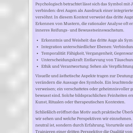
Psychologisch betrachtet lässt sich das Symbol mit
verbinden: drei Augen als Ausdruck einer integrie
versöhnt. In diesem Kontext verweist das dritte Aug
Erkennen von Mustern, die rationaler Analyse oft e
inneres Reifungs- und Bewusstseinswachstum.
Erkenntnis und Weisheit: das dritte Auge als Sym
Integration unterschiedlicher Ebenen: Verbindu
Temporalität: Fähigkeit, Vergangenheit, Gegenwar
Unterscheidungskraft: Entlarvung von Täusch
Ethik und Verantwortung: Sehen als Verpflichtun
Visuelle und ästhetische Aspekte tragen zur Deutungs
verändern die Aussage des Symbols. Ein leuchtendes
verweisen; ein verschattetes oder geheimnisvoller g
bewusst sind. Solche bildsprachlichen Feinheiten 
Kunst, Ritualen oder therapeutischen Kontexten.
Schließlich eröffnet das Motiv auch praktische Über
wir sehen und welche Perspektiven wir einnehmen. 
neutral ist, sondern durch Erfahrung, Vorurteile un
Trainieren einer dritten Perspektive die Qualität 