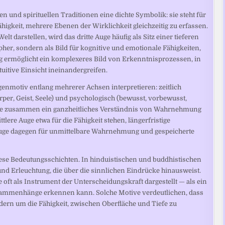
en und spirituellen Traditionen eine dichte Symbolik: sie steht für
igkeit, mehrere Ebenen der Wirklichkeit gleichzeitig zu erfassen.
t darstellen, wird das dritte Auge häufig als Sitz einer tieferen
her, sondern als Bild für kognitive und emotionale Fähigkeiten,
ng ermöglicht ein komplexeres Bild von Erkenntnisprozessen, in
tive Einsicht ineinandergreifen.
enmotiv entlang mehrerer Achsen interpretieren: zeitlich
rper, Geist, Seele) und psychologisch (bewusst, vorbewusst,
, die zusammen ein ganzheitliches Verständnis von Wahrnehmung
ere Auge etwa für die Fähigkeit stehen, längerfristige
uge dagegen für unmittelbare Wahrnehmung und gespeicherte
iese Bedeutungsschichten. In hinduistischen und buddhistischen
 und Erleuchtung, die über die sinnlichen Eindrücke hinausweist.
 oft als Instrument der Unterscheidungskraft dargestellt — als ein
sammenhänge erkennen kann. Solche Motive verdeutlichen, dass
ndern um die Fähigkeit, zwischen Oberfläche und Tiefe zu