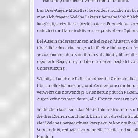
Handlung mit diesen Werten übereinstimmt.
Das Drei-Augen-Modell ist besonders nützlich in kon
man sich fragen: Welche Fakten übersehe ich? We
langfristig orientierte, wertebasierte Perspektive
reduziert und konstruktivere, respektvollere Option
Bei Auseinandersetzungen mit eigenen Mustern oder 
Überblick: das dritte Auge schafft eine Haltung der f
anzuschauen, ohne von ihnen vollständig überrollt 
regulierte Begegnung mit dem Inneren, begleitet von
Unterstützung.
Wichtig ist auch die Reflexion über die Grenzen dies
Überintellektualisierung und Vermeidung emotionale
verwehrt die notwendige Orientierung durch Fakten. D
Augen erinnert stets daran, alle Ebenen ernst zu n
Schließlich lässt sich das Modell als Instrument zu
die drei Ebenen durchläuft, kann man dieselbe Stru
sie? Welche übergeordnete Perspektive könnte ihre R
Verständnis, reduziert vorschnelle Urteile und scha
Handeln.