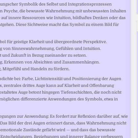
 Jungscher Symbolik des Selbst und Integrationsprozessen
rten Psyche, die bewusste Wahrnehmung mit unbewussten Inhalten
e auf innere Ressourcen wie Intuition, bildhaftes Denken oder das
ntgehen. Diese Sichtweise macht das Symbol zu einem Bild für
bol für geistige Klarheit und übergeordnete Perspektive.
ng von Sinneswahrnehmung, Gefühlen und Intuition.
t und Zukunft in Bezug zueinander zu setzen.
ung, Erkennen von Absichten und Zusammenhängen.
g, Mitgefühl und Handeln zu fördern.
dichte bei: Farbe, Lichtintensität und Positionierung der Augen
, zentrales drittes Auge kann auf Klarheit und Offenbarung
estaltetes Auge betont hingegen Tiefenschichten, die noch nicht
ermöglichen differenzierte Anwendungen des Symbols, etwa in
legungen zur Anwendung: Es fordert zur Reflexion darüber auf, wie
Das Bild der drei Augen erinnert daran, dass Wahrnehmung nicht
d emotionale Zustände gefärbt wird — und dass das bewusste
von Entscheidungen, Beziehungen und innerer Balance verbessern