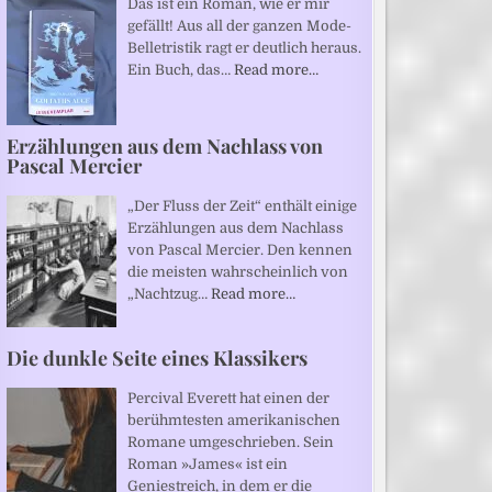
Das ist ein Roman, wie er mir
gefällt! Aus all der ganzen Mode-
Belletristik ragt er deutlich heraus.
Ein Buch, das…
Read more…
Erzählungen aus dem Nachlass von
Pascal Mercier
„Der Fluss der Zeit“ enthält einige
Erzählungen aus dem Nachlass
von Pascal Mercier. Den kennen
die meisten wahrscheinlich von
„Nachtzug…
Read more…
Die dunkle Seite eines Klassikers
Percival Everett hat einen der
berühmtesten amerikanischen
Romane umgeschrieben. Sein
Roman »James« ist ein
Geniestreich, in dem er die