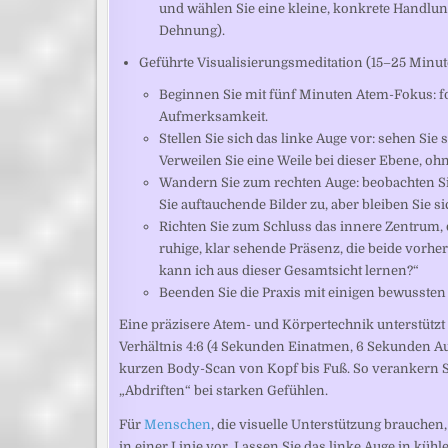
und wählen Sie eine kleine, konkrete Handlung 
Dehnung).
Geführte Visualisierungsmeditation (15–25 Minu
Beginnen Sie mit fünf Minuten Atem-Fokus: f
Aufmerksamkeit.
Stellen Sie sich das linke Auge vor: sehen Si
Verweilen Sie eine Weile bei dieser Ebene, oh
Wandern Sie zum rechten Auge: beobachten S
Sie auftauchende Bilder zu, aber bleiben Sie s
Richten Sie zum Schluss das innere Zentrum, da
ruhige, klar sehende Präsenz, die beide vorh
kann ich aus dieser Gesamtsicht lernen?“
Beenden Sie die Praxis mit einigen bewussten
Eine präzisere Atem- und Körpertechnik unterstützt 
Verhältnis 4:6 (4 Sekunden Einatmen, 6 Sekunden Au
kurzen Body-Scan von Kopf bis Fuß. So verankern 
„Abdriften“ bei starken Gefühlen.
Für
Menschen
, die visuelle Unterstützung brauchen,
in einer Linie vor. Lassen Sie das linke Auge in küh