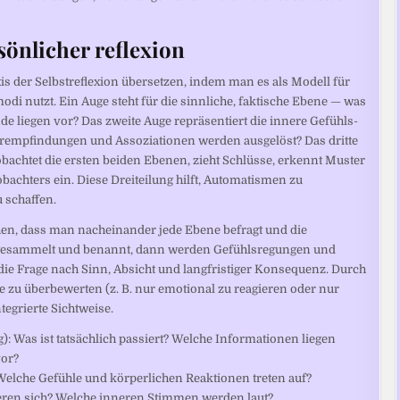
sönlicher reflexion
axis der Selbstreflexion übersetzen, indem man es als Modell für
 nutzt. Ein Auge steht für die sinnliche, faktische Ebene — was
e liegen vor? Das zweite Auge repräsentiert die innere Gefühls-
empfindungen und Assoziationen werden ausgelöst? Das dritte
obachtet die ersten beiden Ebenen, zieht Schlüsse, erkennt Muster
achters ein. Diese Dreiteilung hilft, Automatismen zu
 schaffen.
hen, dass man nacheinander jede Ebene befragt und die
gesammelt und benannt, dann werden Gefühlsregungen und
 die Frage nach Sinn, Absicht und langfristiger Konsequenz. Durch
 zu überbewerten (z. B. nur emotional zu reagieren oder nur
tegrierte Sichtweise.
: Was ist tatsächlich passiert? Welche Informationen liegen
vor?
 Welche Gefühle und körperlichen Reaktionen treten auf?
eren sich? Welche inneren Stimmen werden laut?