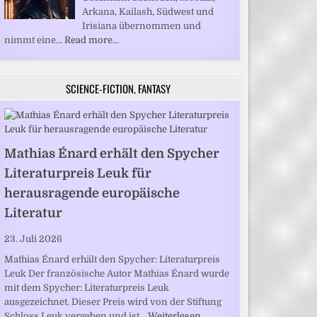
Arkana, Kailash, Südwest und
Irisiana übernommen und
nimmt eine…
Read more…
SCIENCE-FICTION, FANTASY
Mathias Énard erhält den Spycher
Literaturpreis Leuk für
herausragende europäische
Literatur
23. Juli 2026
Mathias Énard erhält den Spycher: Literaturpreis
Leuk Der französische Autor Mathias Énard wurde
mit dem Spycher: Literaturpreis Leuk
ausgezeichnet. Dieser Preis wird von der Stiftung
Schloss Leuk vergeben und ist…
Weiterlesen …