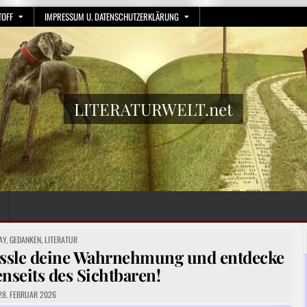
TOFF
IMPRESSUM U. DATENSCHUTZERKLÄRUNG
LITERATURWELT.net
TED
AY
,
GEDANKEN
,
LITERATUR
fessle deine Wahrnehmung und entdecke
enseits des Sichtbaren!
8. FEBRUAR 2026