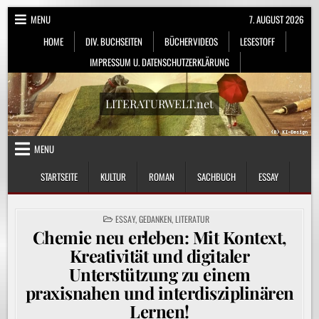
Skip
MENU
7. AUGUST 2026
to
HOME
DIV. BUCHSEITEN
BÜCHERVIDEOS
LESESTOFF
content
IMPRESSUM U. DATENSCHUTZERKLÄRUNG
LITERATURWELT.net
MENU
STARTSEITE
KULTUR
ROMAN
SACHBUCH
ESSAY
POSTED
ESSAY
,
GEDANKEN
,
LITERATUR
IN
Chemie neu erleben: Mit Kontext,
Kreativität und digitaler
Unterstützung zu einem
praxisnahen und interdisziplinären
Lernen!