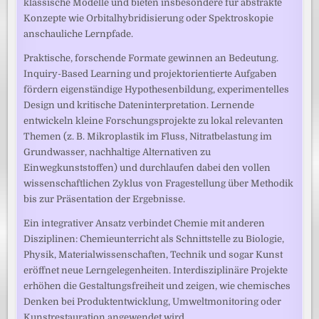
klassische Modelle und bieten insbesondere für abstrakte
Konzepte wie Orbitalhybridisierung oder Spektroskopie
anschauliche Lernpfade.
Praktische, forschende Formate gewinnen an Bedeutung.
Inquiry-Based Learning und projektorientierte Aufgaben
fördern eigenständige Hypothesenbildung, experimentelles
Design und kritische Dateninterpretation. Lernende
entwickeln kleine Forschungsprojekte zu lokal relevanten
Themen (z. B. Mikroplastik im Fluss, Nitratbelastung im
Grundwasser, nachhaltige Alternativen zu
Einwegkunststoffen) und durchlaufen dabei den vollen
wissenschaftlichen Zyklus von Fragestellung über Methodik
bis zur Präsentation der Ergebnisse.
Ein integrativer Ansatz verbindet Chemie mit anderen
Disziplinen: Chemieunterricht als Schnittstelle zu Biologie,
Physik, Materialwissenschaften, Technik und sogar Kunst
eröffnet neue Lerngelegenheiten. Interdisziplinäre Projekte
erhöhen die Gestaltungsfreiheit und zeigen, wie chemisches
Denken bei Produktentwicklung, Umweltmonitoring oder
Kunstrestauration angewendet wird.