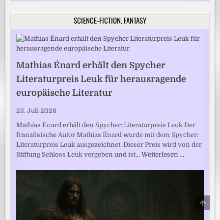
SCIENCE-FICTION, FANTASY
Mathias Énard erhält den Spycher
Literaturpreis Leuk für herausragende
europäische Literatur
23. Juli 2026
Mathias Énard erhält den Spycher: Literaturpreis Leuk Der
französische Autor Mathias Énard wurde mit dem Spycher:
Literaturpreis Leuk ausgezeichnet. Dieser Preis wird von der
Stiftung Schloss Leuk vergeben und ist…
Weiterlesen …
SCRO
TO
TOP