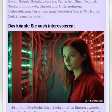
Raum
,
Schule
,
Schüler
,
Service
,
Sicherheit
,
Sinn
,
Technik
,
Tools
,
toppbook.de
,
Umsetzung
,
Unternehmen
,
Unterstützung
,
Verantwortung
,
Vergleich
,
Werte
,
Wirtschaft
,
Zeit
,
Zusammenarbeit
Das könnte Sie auch interessieren:
„Protokoll Nordlicht: Ein schicksalhaftes Ringen zwischen