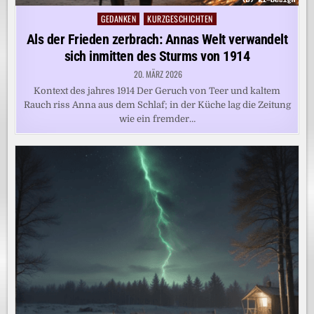
GEDANKEN
KURZGESCHICHTEN
Posted
in
Als der Frieden zerbrach: Annas Welt verwandelt
sich inmitten des Sturms von 1914
20. MÄRZ 2026
Kontext des jahres 1914 Der Geruch von Teer und kaltem
Rauch riss Anna aus dem Schlaf; in der Küche lag die Zeitung
wie ein fremder…