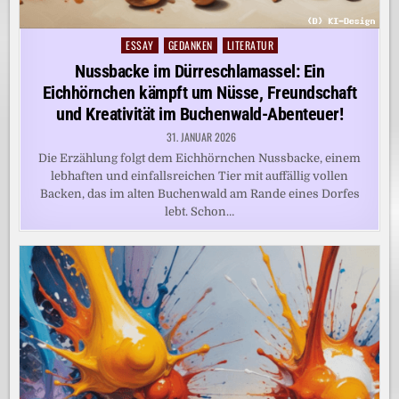
ESSAY
GEDANKEN
LITERATUR
Posted
in
Nussbacke im Dürreschlamassel: Ein
Eichhörnchen kämpft um Nüsse, Freundschaft
und Kreativität im Buchenwald-Abenteuer!
31. JANUAR 2026
Die Erzählung folgt dem Eichhörnchen Nussbacke, einem
lebhaften und einfallsreichen Tier mit auffällig vollen
Backen, das im alten Buchenwald am Rande eines Dorfes
lebt. Schon…