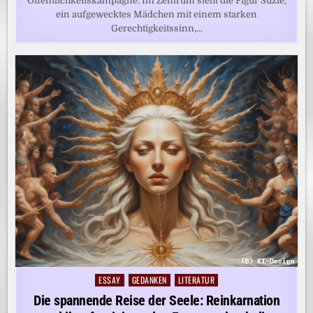
Öffentlichkeitskampagne: Im Zentrum steht die Figur Suzie,
ein aufgewecktes Mädchen mit einem starken
Gerechtigkeitssinn,…
ESSAY
GEDANKEN
LITERATUR
Posted
in
Die spannende Reise der Seele: Reinkarnation