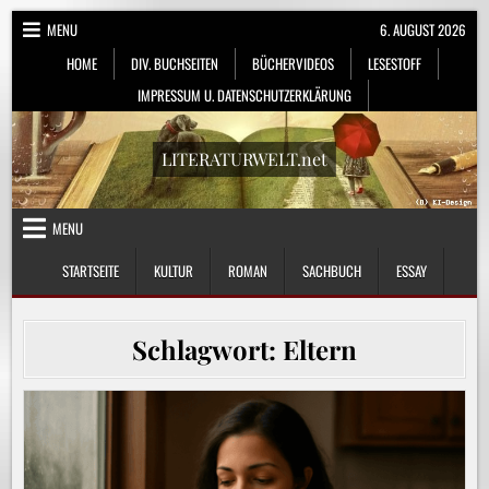
Skip
MENU
6. AUGUST 2026
to
HOME
DIV. BUCHSEITEN
BÜCHERVIDEOS
LESESTOFF
content
IMPRESSUM U. DATENSCHUTZERKLÄRUNG
LITERATURWELT.net
MENU
STARTSEITE
KULTUR
ROMAN
SACHBUCH
ESSAY
Schlagwort:
Eltern