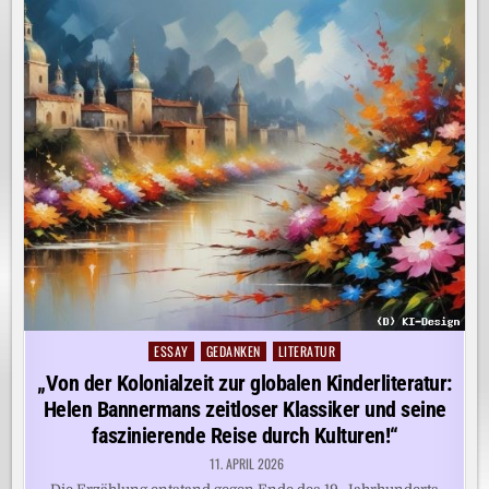
ESSAY
GEDANKEN
LITERATUR
Posted
in
„Von der Kolonialzeit zur globalen Kinderliteratur:
Helen Bannermans zeitloser Klassiker und seine
faszinierende Reise durch Kulturen!“
11. APRIL 2026