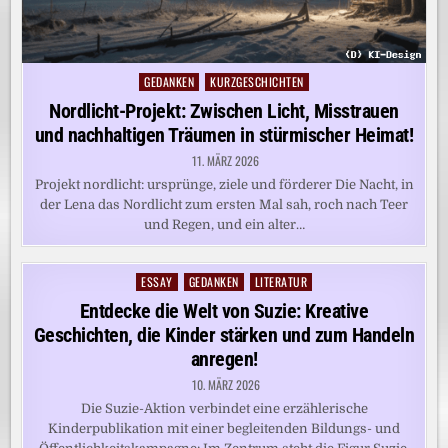
GEDANKEN
KURZGESCHICHTEN
Posted
in
Nordlicht-Projekt: Zwischen Licht, Misstrauen
und nachhaltigen Träumen in stürmischer Heimat!
11. MÄRZ 2026
Projekt nordlicht: ursprünge, ziele und förderer Die Nacht, in
der Lena das Nordlicht zum ersten Mal sah, roch nach Teer
und Regen, und ein alter…
ESSAY
GEDANKEN
LITERATUR
Posted
in
Entdecke die Welt von Suzie: Kreative
Geschichten, die Kinder stärken und zum Handeln
anregen!
10. MÄRZ 2026
Die Suzie-Aktion verbindet eine erzählerische
Kinderpublikation mit einer begleitenden Bildungs- und