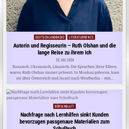
DEUTSCHLANDRADIO
LITERATURNEWZS
Posted
in
Autorin und Regisseurin – Ruth Olshan und die
lange Reise zu ihrem Ich
20. JULI 2026
Russisch, Ukrainisch, Litauisch: Die Sprachen ihrer Eltern
waren Ruth Olshan immer präsent. In Moskau geboren, kam
sie über Österreich und Israel nach Westberlin – mit…
BÖRSENBLATT
Posted
in
Nachfrage nach Lernhilfen sinkt Kunden
bevorzugen passgenaue Materialien zum
Schulbuch