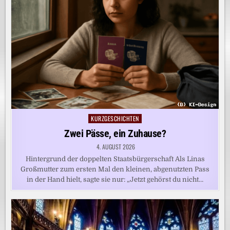
KURZGESCHICHTEN
Posted
in
Zwei Pässe, ein Zuhause?
4. AUGUST 2026
Hintergrund der doppelten Staatsbürgerschaft Als Linas
Großmutter zum ersten Mal den kleinen, abgenutzten Pass
in der Hand hielt, sagte sie nur: „Jetzt gehörst du nicht…