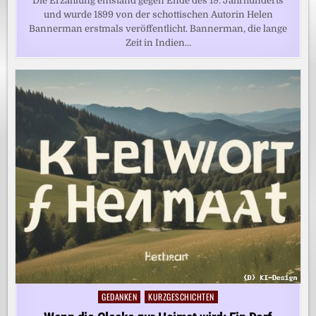
Die Erzählung entstand gegen Ende des 19. Jahrhunderts
und wurde 1899 von der schottischen Autorin Helen
Bannerman erstmals veröffentlicht. Bannerman, die lange
Zeit in Indien…
GEDANKEN
KURZGESCHICHTEN
Posted
in