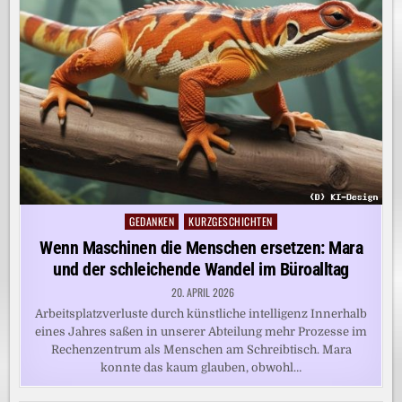
GEDANKEN
KURZGESCHICHTEN
Posted
in
Wenn Maschinen die Menschen ersetzen: Mara
und der schleichende Wandel im Büroalltag
20. APRIL 2026
Arbeitsplatzverluste durch künstliche intelligenz Innerhalb
eines Jahres saßen in unserer Abteilung mehr Prozesse im
Rechenzentrum als Menschen am Schreibtisch. Mara
konnte das kaum glauben, obwohl…