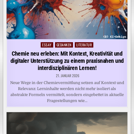
ESSAY
GEDANKEN
LITERATUR
Posted
in
Chemie neu erleben: Mit Kontext, Kreativität und
digitaler Unterstützung zu einem praxisnahen und
interdisziplinären Lernen!
21. JANUAR 2026
Neue Wege in der Chemievermittlung setzen auf Kontext und
Relevanz: Lerninhalte werden nicht mehr isoliert als
abstrakte Formeln vermittelt, sondern eingebettet in aktuelle
Fragestellungen wie…