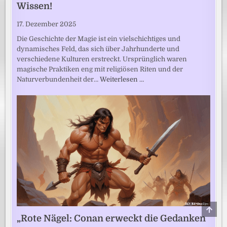
Wissen!
17. Dezember 2025
Die Geschichte der Magie ist ein vielschichtiges und
dynamisches Feld, das sich über Jahrhunderte und
verschiedene Kulturen erstreckt. Ursprünglich waren
magische Praktiken eng mit religiösen Riten und der
Naturverbundenheit der…
Weiterlesen …
SCRO
TO
„Rote Nägel: Conan erweckt die Gedanken
TOP