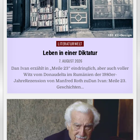
LITERATURWELT
Posted
in
Leben in einer Diktatur
7. AUGUST 2026
Dan Ivan erzählt in „Meile 23“ eindringlich, aber auch voller
Witz vom Donaudelta im Rumänien der 1980er-
JahreRezension von Manfred Roth zuDan Ivan: Meile 23.
Geschichten…