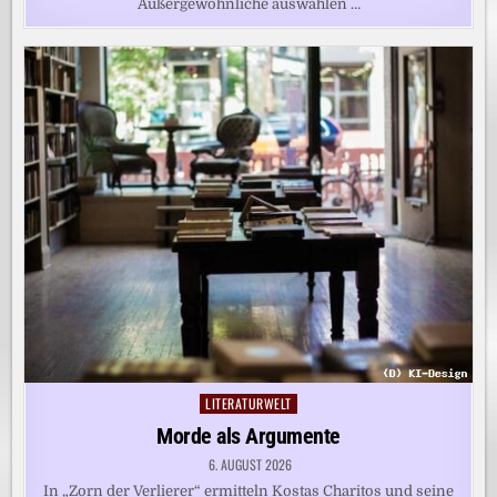
Außergewöhnliche auswählen …
LITERATURWELT
Posted
in
Morde als Argumente
6. AUGUST 2026
In „Zorn der Verlierer“ ermitteln Kostas Charitos und seine