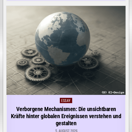
ESSAY
Posted
in
Verborgene Mechanismen: Die unsichtbaren
Kräfte hinter globalen Ereignissen verstehen und
gestalten
5. AUGUST 2026