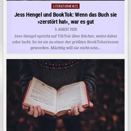
LITERATURNEWZS
Posted
in
Jess Hengel und BookTok: Wenn das Buch sie
»zerstört hat«, war es gut
5. AUGUST 2026
Jess Hengel spricht auf TikTok über Bücher, weint dabei
oder lacht. So ist sie zu einer der größten BookTokerinnen
geworden. Mächtig will sie nicht sein…