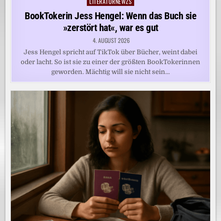
LITERATURNEWZS
Posted
in
BookTokerin Jess Hengel: Wenn das Buch sie
»zerstört hat«, war es gut
4. AUGUST 2026
Jess Hengel spricht auf TikTok über Bücher, weint dabei
oder lacht. So ist sie zu einer der größten BookTokerinnen
geworden. Mächtig will sie nicht sein…