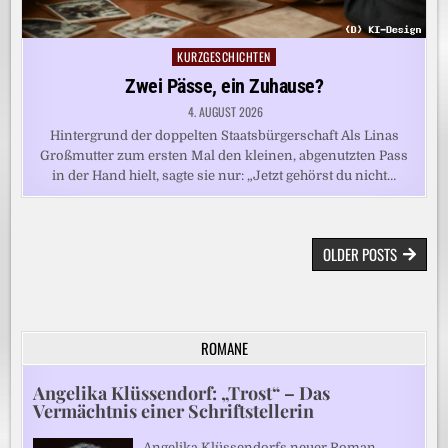
KURZGESCHICHTEN
Posted
in
Zwei Pässe, ein Zuhause?
4. AUGUST 2026
Hintergrund der doppelten Staatsbürgerschaft Als Linas
Großmutter zum ersten Mal den kleinen, abgenutzten Pass
in der Hand hielt, sagte sie nur: „Jetzt gehörst du nicht…
BEITRAGSNAVIGATION
OLDER POSTS
ROMANE
Angelika Klüssendorf: „Trost“ – Das
Vermächtnis einer Schriftstellerin
Angelika Klüssendorfs neuer Roman