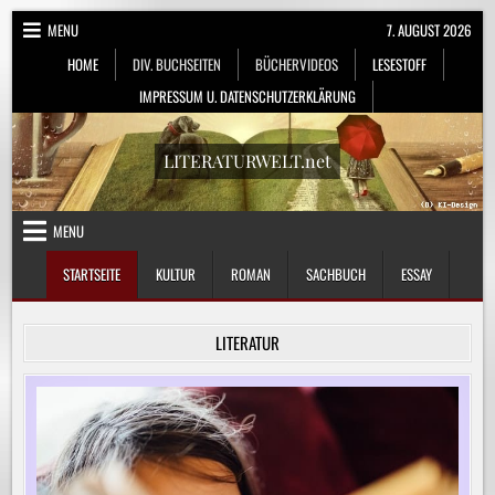
Skip
MENU
7. AUGUST 2026
to
HOME
DIV. BUCHSEITEN
BÜCHERVIDEOS
LESESTOFF
content
IMPRESSUM U. DATENSCHUTZERKLÄRUNG
LITERATURWELT.net
MENU
STARTSEITE
KULTUR
ROMAN
SACHBUCH
ESSAY
LITERATUR