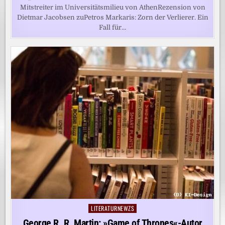
Mitstreiter im Universitätsmilieu von AthenRezension von
Dietmar Jacobsen zuPetros Markaris: Zorn der Verlierer. Ein
Fall für…
LITERATURNEWZS
Posted
in
George R. R. Martin: »Game of Thrones«-Autor