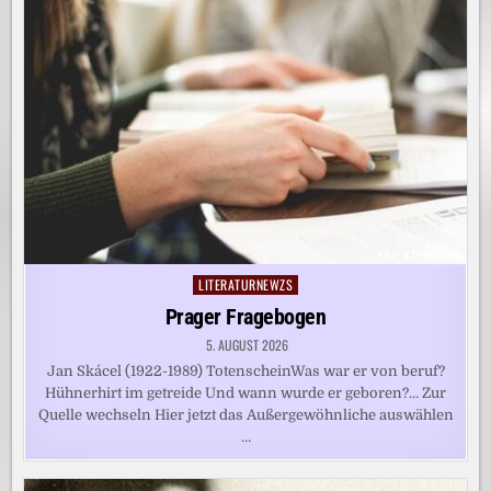
LITERATURNEWZS
Posted
in
Prager Fragebogen
5. AUGUST 2026
Jan Skácel (1922-1989) TotenscheinWas war er von beruf?
Hühnerhirt im getreide Und wann wurde er geboren?… Zur
Quelle wechseln Hier jetzt das Außergewöhnliche auswählen
…