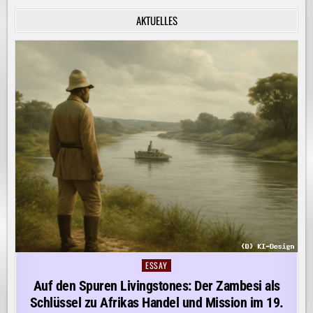
INNERE
RUHE
AKTUELLES
ENTDECKEN!
ESSAY
Posted
in
Auf den Spuren Livingstones: Der Zambesi als
Schlüssel zu Afrikas Handel und Mission im 19.