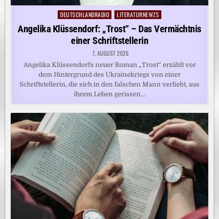
DEUTSCHLANDRADIO
LITERATURNEWZS
Posted
in
Angelika Klüssendorf: „Trost“ – Das Vermächtnis
einer Schriftstellerin
7. AUGUST 2026
Angelika Klüssendorfs neuer Roman „Trost“ erzählt vor
dem Hintergrund des Ukrainekriegs von einer
Schriftstellerin, die sich in den falschen Mann verliebt, aus
ihrem Leben gerissen…