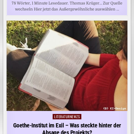
78 Wörter, 1 Minute Lesedauer. Thomas Krüger… Zur Quelle
wechseln Hier jetzt das Außergewöhnliche auswählen …
LITERATURNEWZS
Posted
in
Goethe-Institut im Exil – Was steckte hinter der
Absage des Projekts?