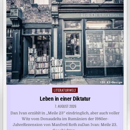
LITERATURWELT
Posted
in
Leben in einer Diktatur
7. AUGUST 2026
Dan Ivan erzählt in „Meile 23“ eindringlich, aber auch voller
Witz vom Donaudelta im Rumänien der 1980er-
JahreRezension von Manfred Roth zuDan Ivan: Meile 23.