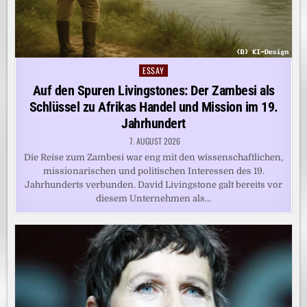
ESSAY
Posted
in
Auf den Spuren Livingstones: Der Zambesi als
Schlüssel zu Afrikas Handel und Mission im 19.
Jahrhundert
7. AUGUST 2026
Die Reise zum Zambesi war eng mit den wissenschaftlichen,
missionarischen und politischen Interessen des 19.
Jahrhunderts verbunden. David Livingstone galt bereits vor
diesem Unternehmen als…