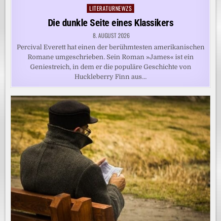
LITERATURNEWZS
Posted
in
Die dunkle Seite eines Klassikers
8. AUGUST 2026
Percival Everett hat einen der berühmtesten amerikanischen
Romane umgeschrieben. Sein Roman »James« ist ein
Geniestreich, in dem er die populäre Geschichte von
Huckleberry Finn aus…