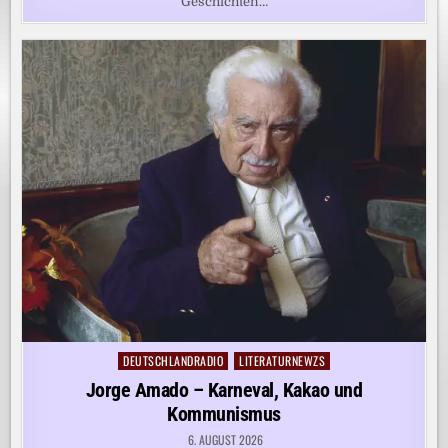
Geschichten…
DEUTSCHLANDRADIO
LITERATURNEWZS
Posted
in
Jorge Amado – Karneval, Kakao und
Kommunismus
6. AUGUST 2026