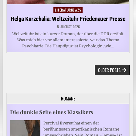
LITERATURNEWZS
Posted
in
Helga Kurzchalia: Weltzeituhr Friedenauer Presse
5. AUGUST 2026
Weltzeituhr ist ein kurzer Roman, der über die DDR erzählt.
Was mich hier vor allem interessierte, war das Thema
Psychiatrie. Die Hauptfigur ist Psychologin, wie…
BEITRAGSNAVIGATION
OLDER POSTS
ROMANE
Die dunkle Seite eines Klassikers
Percival Everett hat einen der
berühmtesten amerikanischen Romane
umgeschrieben. Sein Roman »James« ist