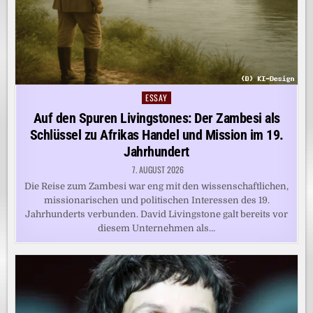
ESSAY
Posted
in
Auf den Spuren Livingstones: Der Zambesi als
Schlüssel zu Afrikas Handel und Mission im 19.
Jahrhundert
7. AUGUST 2026
Die Reise zum Zambesi war eng mit den wissenschaftlichen,
missionarischen und politischen Interessen des 19.
Jahrhunderts verbunden. David Livingstone galt bereits vor
diesem Unternehmen als…