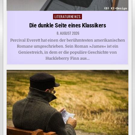
LITERATURNEWZS
Posted
in
Die dunkle Seite eines Klassikers
8. AUGUST 2026
Percival Everett hat einen der berühmtesten amerikanischen
Romane umgeschrieben. Sein Roman »James« ist ein
Geniestreich, in dem er die populäre Geschichte von
Huckleberry Finn aus…