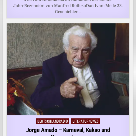
JahreRezension von Manfred Roth zuDan Ivan: Meile 23.
Geschichten…
DEUTSCHLANDRADIO
LITERATURNEWZS
Posted
in
Jorge Amado – Karneval, Kakao und