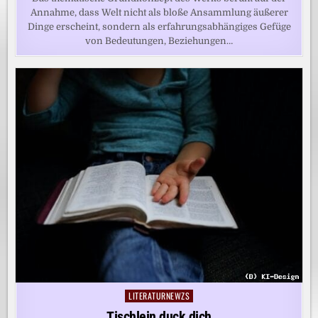
Annahme, dass Welt nicht als bloße Ansammlung äußerer
Dinge erscheint, sondern als erfahrungsabhängiges Gefüge
von Bedeutungen, Beziehungen…
LITERATURNEWZS
Posted
in
Tischlein duck dich