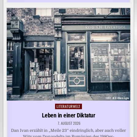
LITERATURWELT
Posted
in
Leben in einer Diktatur
7. AUGUST 2026
Dan Ivan erzählt in „Meile 23“ eindringlich, aber auch voller
Witz vom Donaudelta im Rumänien der 1980er-