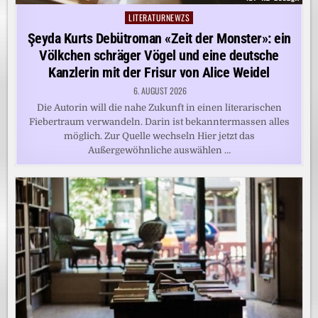
LITERATURNEWZS
Posted
in
Şeyda Kurts Debütroman «Zeit der Monster»: ein
Völkchen schräger Vögel und eine deutsche
Kanzlerin mit der Frisur von Alice Weidel
6. AUGUST 2026
Die Autorin will die nahe Zukunft in einen literarischen
Fiebertraum verwandeln. Darin ist bekanntermassen alles
möglich. Zur Quelle wechseln Hier jetzt das
Außergewöhnliche auswählen …