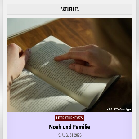
INNERE
RUHE
AKTUELLES
ENTDECKEN!
LITERATURNEWZS
Posted
in
Noah und Familie
9. AUGUST 2026