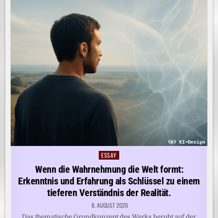
ESSAY
Posted
in
Wenn die Wahrnehmung die Welt formt:
Erkenntnis und Erfahrung als Schlüssel zu einem
tieferen Verständnis der Realität.
8. AUGUST 2026
Das thematische Grundkonzept des Werks beruht auf der