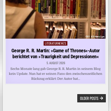
LITERATURNEWZS
Posted
in
George R. R. Martin: »Game of Thrones«-Autor
berichtet von »Traurigkeit und Depressionen«
5. AUGUST 2026
Sechs Monate lang gab George R. R. Martin in seinem Blog
kein Update. Nun hat er seinen Fans den zwischenzeitlichen
Rückzug erklärt: Der Autor hat…
BEITRAGSNAVIGATION
OLDER POSTS