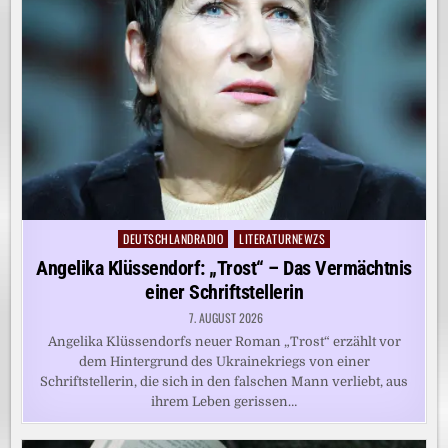
DEUTSCHLANDRADIO
LITERATURNEWZS
Posted
in
Angelika Klüssendorf: „Trost“ – Das Vermächtnis
einer Schriftstellerin
7. AUGUST 2026
Angelika Klüssendorfs neuer Roman „Trost“ erzählt vor
dem Hintergrund des Ukrainekriegs von einer
Schriftstellerin, die sich in den falschen Mann verliebt, aus
ihrem Leben gerissen…