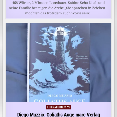
458 Wörter, 2 Minuten Lesedauer. Sabine Scho Noah und
seine Familie besteigen die Arche „Sie sprachen in Zeichen –
mochten das trotzdem auch Worte sein:…
LITERATURNEWZS
Posted
in
Diego Muzzio: Goliaths Auge mare Verlag