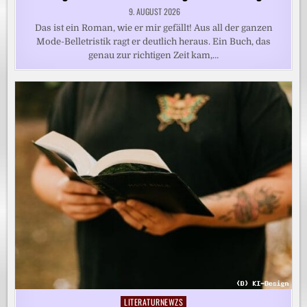
9. AUGUST 2026
Das ist ein Roman, wie er mir gefällt! Aus all der ganzen
Mode-Belletristik ragt er deutlich heraus. Ein Buch, das
genau zur richtigen Zeit kam,…
LITERATURNEWZS
Posted