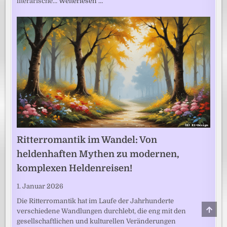
literarische…
Weiterlesen …
Ritterromantik im Wandel: Von
heldenhaften Mythen zu modernen,
komplexen Heldenreisen!
1. Januar 2026
Die Ritterromantik hat im Laufe der Jahrhunderte
SCRO
verschiedene Wandlungen durchlebt, die eng mit den
TO
TOP
gesellschaftlichen und kulturellen Veränderungen