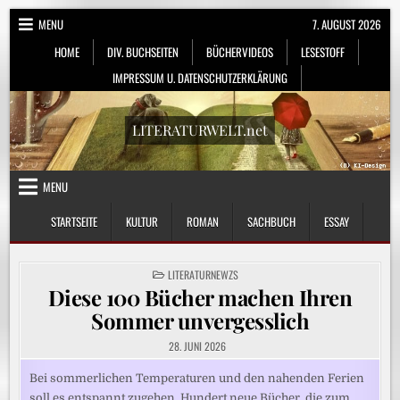
Skip
MENU
7. AUGUST 2026
to
HOME
DIV. BUCHSEITEN
BÜCHERVIDEOS
LESESTOFF
content
IMPRESSUM U. DATENSCHUTZERKLÄRUNG
LITERATURWELT.net
MENU
STARTSEITE
KULTUR
ROMAN
SACHBUCH
ESSAY
POSTED
LITERATURNEWZS
IN
Diese 100 Bücher machen Ihren
Sommer unvergesslich
28. JUNI 2026
Bei sommerlichen Temperaturen und den nahenden Ferien
soll es entspannt zugehen. Hundert neue Bücher, die zum