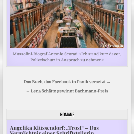
Mussolini-Biograf Antonio Scurati: »Ich stand kurz davor,
Polizeischutz in Anspruch zu nehmen«
Beitragsnavigation
Das Buch, das Facebook in Panik versetzt →
← Lena Schätte gewinnt Bachmann-Preis
ROMANE
Angelika Klüssendorf: „Trost“ – Das
Vermächtnis einer Schriftstellerin