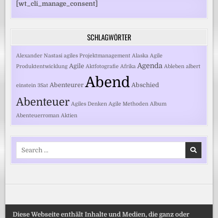
[wt_cli_manage_consent]
SCHLAGWÖRTER
Alexander Nastasi
agiles Projektmanagement
Alaska
Agile
Agenda
Agile
Produktentwicklung
Aktfotografie
Afrika
Ableben
albert
Abend
Abenteurer
Abschied
einstein
3Sat
Abenteuer
Agiles Denken
Agile Methoden
Album
Abenteuerroman
Aktien
Search
for:
Diese Webseite enthält Inhalte und Medien, die ganz oder