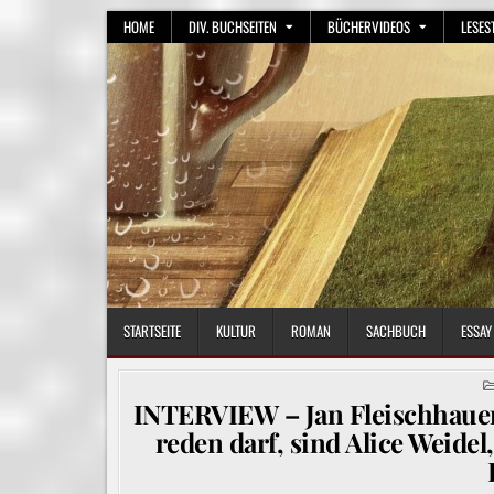
Skip
HOME
DIV. BUCHSEITEN
BÜCHERVIDEOS
LESES
to
content
STARTSEITE
KULTUR
ROMAN
SACHBUCH
ESSAY
INTERVIEW – Jan Fleischhauer:
reden darf, sind Alice Weide