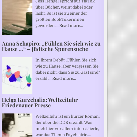
Jess Hengel spricht auf TikTok
über Bücher, weint dabei oder
lacht. So ist sie zu einer der
größten BookTokerinnen
geworden.…
Read more…
Anna Schapiro: „Fühlen Sie sich wie zu
Hause …“ – Jüdische Spurensuche
In ihrem Debüt „Fühlen Sie sich
wie zu Hause, aber vergessen Sie
dabei nicht, dass Sie zu Gast sind“
erzählt…
Read more…
Helga Kurzchalia: Weltzeituhr
Friedenauer Presse
Weltzeituhr ist ein kurzer Roman,
der über die DDR erzählt. Was
mich hier vor allem interessierte,
war das Thema Psychiatrie.…