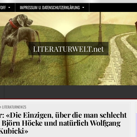
TOFF
IMPRESSUM U. DATENSCHUTZERKLÄRUNG
LITERATURWELT.net
POSTED
LITERATURNEWZS
IN
 «Die Einzigen, über die man schlecht
l, Björn Höcke und natürlich Wolfgang
Kubicki»