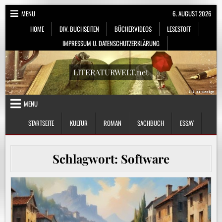
Skip
MENU
6. AUGUST 2026
to
HOME
DIV. BUCHSEITEN
BÜCHERVIDEOS
LESESTOFF
content
IMPRESSUM U. DATENSCHUTZERKLÄRUNG
LITERATURWELT.net
MENU
STARTSEITE
KULTUR
ROMAN
SACHBUCH
ESSAY
Schlagwort:
Software