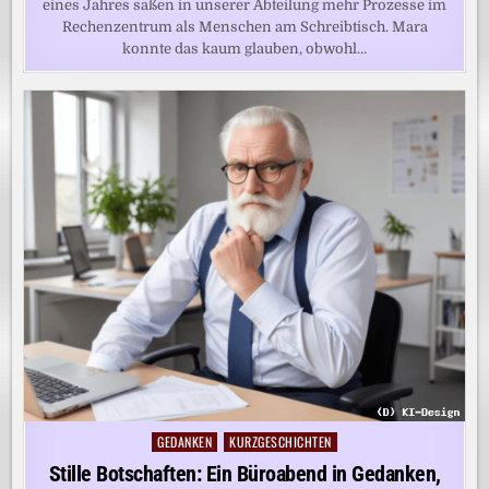
eines Jahres saßen in unserer Abteilung mehr Prozesse im
Rechenzentrum als Menschen am Schreibtisch. Mara
konnte das kaum glauben, obwohl…
GEDANKEN
KURZGESCHICHTEN
Posted
in
Stille Botschaften: Ein Büroabend in Gedanken,