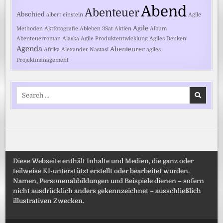
Abend
Abenteuer
Abschied
albert einstein
Agile
Agile
Methoden
Aktfotografie
Ableben
3Sat
Aktien
Album
Abenteuerroman
Alaska
Agile Produktentwicklung
Agiles Denken
Agenda
Abenteurer
Afrika
Alexander Nastasi
agiles
Projektmanagement
Search
for:
Diese Webseite enthält Inhalte und Medien, die ganz oder
teilweise KI-unterstützt erstellt oder bearbeitet wurden.
Namen, Personenabbildungen und Beispiele dienen – sofern
nicht ausdrücklich anders gekennzeichnet – ausschließlich
illustrativen Zwecken.