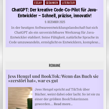
ESSAY
GEDANKEN
LITERATUR
Posted
in
ChatGPT: Der kreative Code-Co-Pilot für Java-
Entwickler – Schnell, präzise, innovativ!
9. DEZEMBER 2025
In der heutigen Softwareentwicklungslandschaft hat sich
ChatGPT als ein unverzichtbares Werkzeug für Java-
Entwickler etabliert. Seine Fähigkeit, natürliche Sprache in
Code umzuwandeln, ermöglicht es Entwicklern, komplexe…
ROMANE
Jess Hengel und BookTok: Wenn das Buch sie
»zerstört hat«, war es gut
Jess Hengel spricht auf TikTok über
Bücher, weint dabei oder lacht. So ist sie zu
einer der größten BookTokerinnen
geworden.…
Read more…