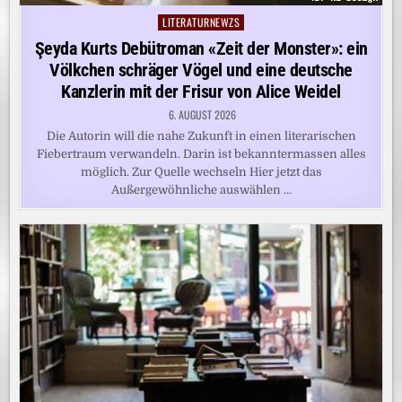
LITERATURNEWZS
Posted
in
Şeyda Kurts Debütroman «Zeit der Monster»: ein
Völkchen schräger Vögel und eine deutsche
Kanzlerin mit der Frisur von Alice Weidel
6. AUGUST 2026
Die Autorin will die nahe Zukunft in einen literarischen
Fiebertraum verwandeln. Darin ist bekanntermassen alles
möglich. Zur Quelle wechseln Hier jetzt das
Außergewöhnliche auswählen …