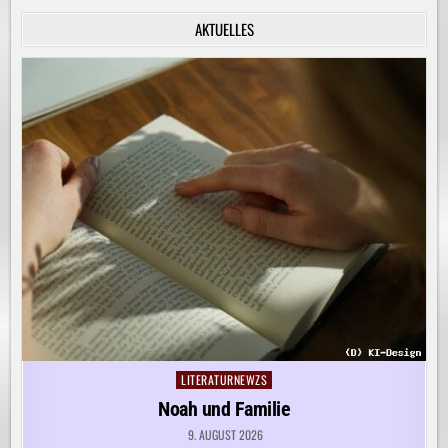
INNERE
RUHE
AKTUELLES
ENTDECKEN!
LITERATURNEWZS
Posted
in
Noah und Familie
9. AUGUST 2026