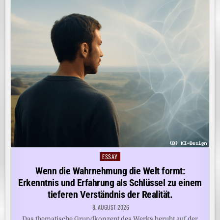
ESSAY
Posted
in
Wenn die Wahrnehmung die Welt formt:
Erkenntnis und Erfahrung als Schlüssel zu einem
tieferen Verständnis der Realität.
8. AUGUST 2026
Das thematische Grundkonzept des Werks beruht auf der