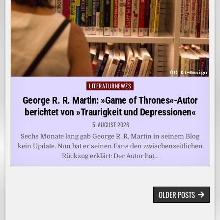
LITERATURNEWZS
Posted
in
George R. R. Martin: »Game of Thrones«-Autor
berichtet von »Traurigkeit und Depressionen«
5. AUGUST 2026
Sechs Monate lang gab George R. R. Martin in seinem Blog
kein Update. Nun hat er seinen Fans den zwischenzeitlichen
Rückzug erklärt: Der Autor hat…
BEITRAGSNAVIGATION
OLDER POSTS