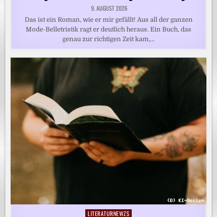
9. AUGUST 2026
Das ist ein Roman, wie er mir gefällt! Aus all der ganzen
Mode-Belletristik ragt er deutlich heraus. Ein Buch, das
genau zur richtigen Zeit kam,…
LITERATURNEWZS
Posted