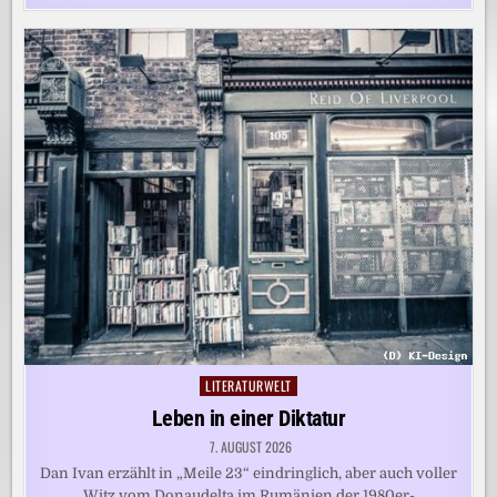
LITERATURWELT
Posted
in
Leben in einer Diktatur
7. AUGUST 2026
Dan Ivan erzählt in „Meile 23“ eindringlich, aber auch voller
Witz vom Donaudelta im Rumänien der 1980er-