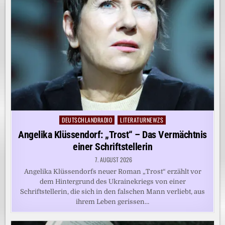
DEUTSCHLANDRADIO
LITERATURNEWZS
Posted
in
Angelika Klüssendorf: „Trost“ – Das Vermächtnis
einer Schriftstellerin
7. AUGUST 2026
Angelika Klüssendorfs neuer Roman „Trost“ erzählt vor
dem Hintergrund des Ukrainekriegs von einer
Schriftstellerin, die sich in den falschen Mann verliebt, aus
ihrem Leben gerissen…