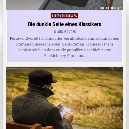
LITERATURNEWZS
Posted
in
Die dunkle Seite eines Klassikers
8. AUGUST 2026
Percival Everett hat einen der berühmtesten amerikanischen
Romane umgeschrieben. Sein Roman »James« ist ein
Geniestreich, in dem er die populäre Geschichte von
Huckleberry Finn aus…