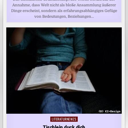
Annahme, dass Welt nicht als bloße Ansammlung äußerer
Dinge erscheint, sondern als erfahrungsabhängiges Gefüge
von Bedeutungen, Beziehungen…
LITERATURNEWZS
Posted
in
Tischlein duck dich