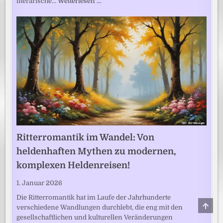
literarische…
Weiterlesen …
Ritterromantik im Wandel: Von
heldenhaften Mythen zu modernen,
komplexen Heldenreisen!
1. Januar 2026
Die Ritterromantik hat im Laufe der Jahrhunderte
SCRO
verschiedene Wandlungen durchlebt, die eng mit den
TO
TOP
gesellschaftlichen und kulturellen Veränderungen