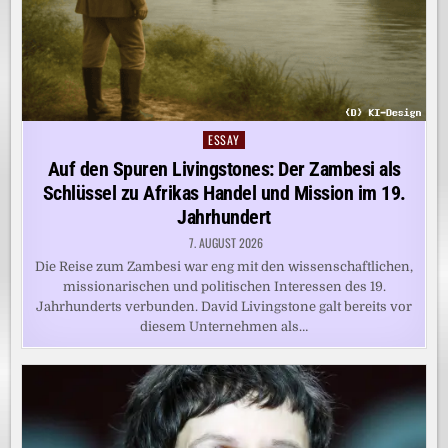
ESSAY
Posted
in
Auf den Spuren Livingstones: Der Zambesi als
Schlüssel zu Afrikas Handel und Mission im 19.
Jahrhundert
7. AUGUST 2026
Die Reise zum Zambesi war eng mit den wissenschaftlichen,
missionarischen und politischen Interessen des 19.
Jahrhunderts verbunden. David Livingstone galt bereits vor
diesem Unternehmen als…