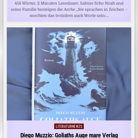
458 Wörter, 2 Minuten Lesedauer. Sabine Scho Noah und
seine Familie besteigen die Arche „Sie sprachen in Zeichen –
mochten das trotzdem auch Worte sein:…
LITERATURNEWZS
Posted
in
Diego Muzzio: Goliaths Auge mare Verlag