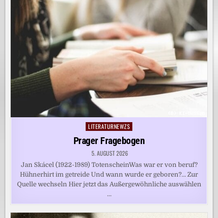
LITERATURNEWZS
Posted
in
Prager Fragebogen
5. AUGUST 2026
Jan Skácel (1922-1989) TotenscheinWas war er von beruf?
Hühnerhirt im getreide Und wann wurde er geboren?… Zur
Quelle wechseln Hier jetzt das Außergewöhnliche auswählen
…