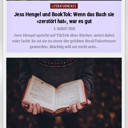
LITERATURNEWZS
Posted
in
Jess Hengel und BookTok: Wenn das Buch sie
»zerstört hat«, war es gut
5. AUGUST 2026
Jess Hengel spricht auf TikTok über Bücher, weint dabei
oder lacht. So ist sie zu einer der größten BookTokerinnen
geworden. Mächtig will sie nicht sein…