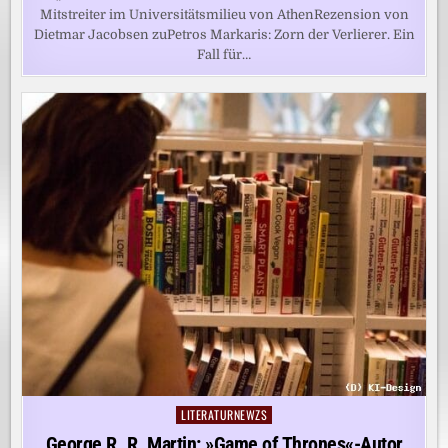
Mitstreiter im Universitätsmilieu von AthenRezension von
Dietmar Jacobsen zuPetros Markaris: Zorn der Verlierer. Ein
Fall für…
LITERATURNEWZS
Posted
in
George R. R. Martin: »Game of Thrones«-Autor