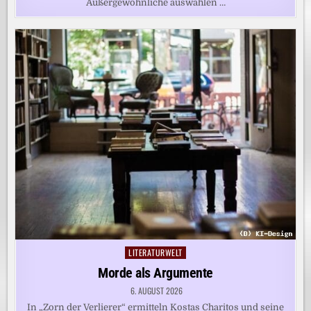
Außergewöhnliche auswählen …
LITERATURWELT
Posted
in
Morde als Argumente
6. AUGUST 2026
In „Zorn der Verlierer“ ermitteln Kostas Charitos und seine