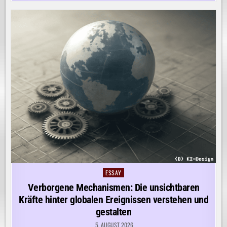
ESSAY
Posted
in
Verborgene Mechanismen: Die unsichtbaren
Kräfte hinter globalen Ereignissen verstehen und
gestalten
5. AUGUST 2026