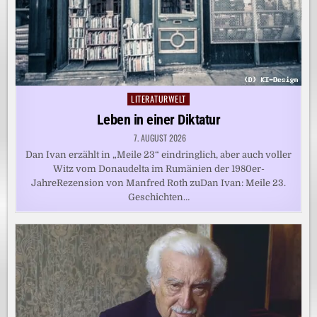
LITERATURWELT
Posted
in
Leben in einer Diktatur
7. AUGUST 2026
Dan Ivan erzählt in „Meile 23“ eindringlich, aber auch voller
Witz vom Donaudelta im Rumänien der 1980er-
JahreRezension von Manfred Roth zuDan Ivan: Meile 23.
Geschichten…