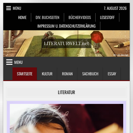
Skip
MENU
7. AUGUST 2026
to
HOME
DIV. BUCHSEITEN
BÜCHERVIDEOS
LESESTOFF
content
IMPRESSUM U. DATENSCHUTZERKLÄRUNG
LITERATURWELT.net
MENU
STARTSEITE
KULTUR
ROMAN
SACHBUCH
ESSAY
LITERATUR