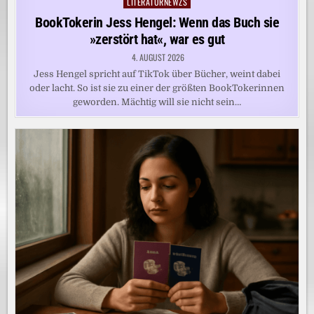
LITERATURNEWZS
Posted
in
BookTokerin Jess Hengel: Wenn das Buch sie
»zerstört hat«, war es gut
4. AUGUST 2026
Jess Hengel spricht auf TikTok über Bücher, weint dabei
oder lacht. So ist sie zu einer der größten BookTokerinnen
geworden. Mächtig will sie nicht sein…