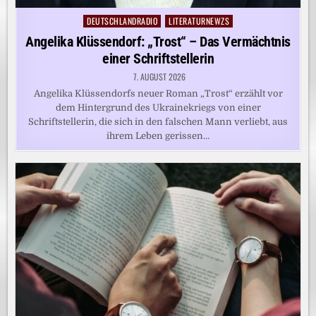
DEUTSCHLANDRADIO
LITERATURNEWZS
Posted
in
Angelika Klüssendorf: „Trost“ – Das Vermächtnis
einer Schriftstellerin
7. AUGUST 2026
Angelika Klüssendorfs neuer Roman „Trost“ erzählt vor
dem Hintergrund des Ukrainekriegs von einer
Schriftstellerin, die sich in den falschen Mann verliebt, aus
ihrem Leben gerissen…