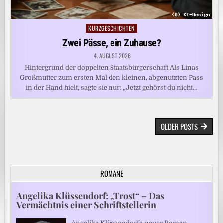
KURZGESCHICHTEN
Posted
in
Zwei Pässe, ein Zuhause?
4. AUGUST 2026
Hintergrund der doppelten Staatsbürgerschaft Als Linas
Großmutter zum ersten Mal den kleinen, abgenutzten Pass
in der Hand hielt, sagte sie nur: „Jetzt gehörst du nicht…
BEITRAGSNAVIGATION
OLDER POSTS
ROMANE
Angelika Klüssendorf: „Trost“ – Das
Vermächtnis einer Schriftstellerin
Angelika Klüssendorfs neuer Roman