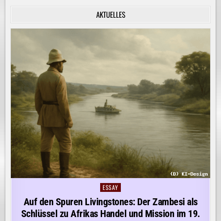
INNERE
RUHE
AKTUELLES
ENTDECKEN!
ESSAY
Posted
in
Auf den Spuren Livingstones: Der Zambesi als
Schlüssel zu Afrikas Handel und Mission im 19.