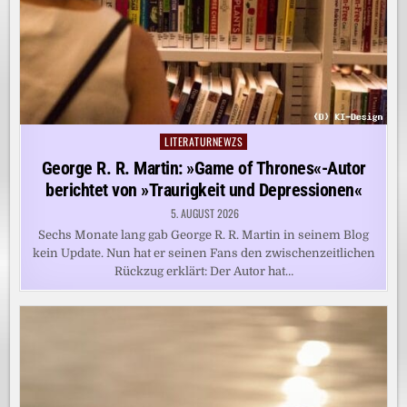
LITERATURNEWZS
Posted
in
George R. R. Martin: »Game of Thrones«-Autor
berichtet von »Traurigkeit und Depressionen«
5. AUGUST 2026
Sechs Monate lang gab George R. R. Martin in seinem Blog
kein Update. Nun hat er seinen Fans den zwischenzeitlichen
Rückzug erklärt: Der Autor hat…