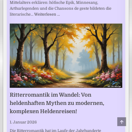
Mittelalters erklären: höfische Epik, Minnesang,
Arthurlegenden und die Chansons de geste bildeten die
literarische…
Weiterlesen …
Ritterromantik im Wandel: Von
heldenhaften Mythen zu modernen,
komplexen Heldenreisen!
SCRO
1. Januar 2026
TO
TOP
Die Ritterromantik hat im Laufe der Jahrhunderte