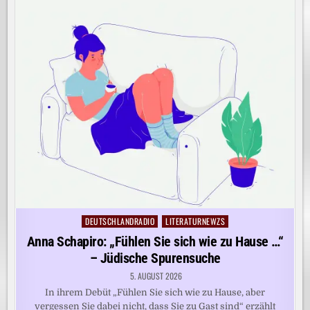
DEUTSCHLANDRADIO
LITERATURNEWZS
Posted
in
Anna Schapiro: „Fühlen Sie sich wie zu Hause …“
– Jüdische Spurensuche
5. AUGUST 2026
In ihrem Debüt „Fühlen Sie sich wie zu Hause, aber
vergessen Sie dabei nicht, dass Sie zu Gast sind“ erzählt