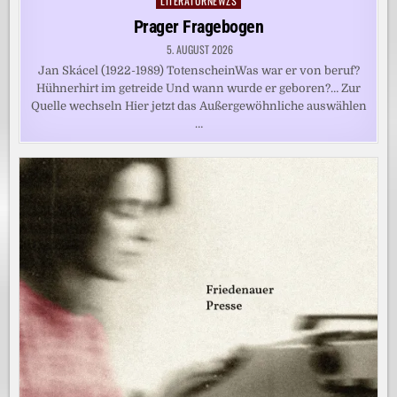
LITERATURNEWZS
Posted
in
Prager Fragebogen
5. AUGUST 2026
Jan Skácel (1922-1989) TotenscheinWas war er von beruf?
Hühnerhirt im getreide Und wann wurde er geboren?… Zur
Quelle wechseln Hier jetzt das Außergewöhnliche auswählen
…