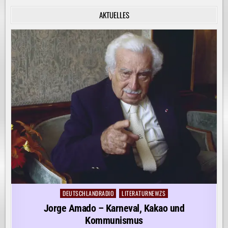
INNERE
RUHE
AKTUELLES
ENTDECKEN!
DEUTSCHLANDRADIO
LITERATURNEWZS
Posted
in
Jorge Amado – Karneval, Kakao und
Kommunismus