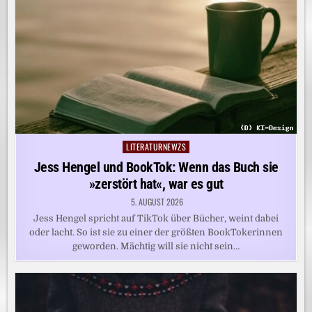
LITERATURNEWZS
Posted
in
Jess Hengel und BookTok: Wenn das Buch sie
»zerstört hat«, war es gut
5. AUGUST 2026
Jess Hengel spricht auf TikTok über Bücher, weint dabei
oder lacht. So ist sie zu einer der größten BookTokerinnen
geworden. Mächtig will sie nicht sein…