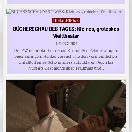
LITERATURNEWZS
Posted
in
BÜCHERSCHAU DES TAGES: Kleines, groteskes
Welttheater
4. AUGUST 2026
Die FAZ schmökert in neuen Krimis: Mit Peter Graingers
eigensinnigem Helden versucht sie den vermeintlichen
Unfalltod eines Schwimmers aufzuklären. Auch Liz
Nugents Geschichte über Traumata und…