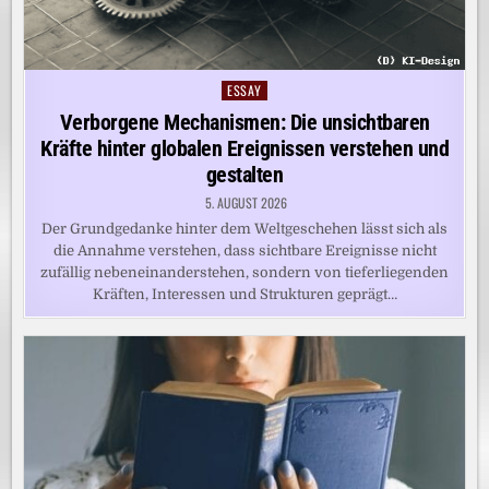
ESSAY
Posted
in
Verborgene Mechanismen: Die unsichtbaren
Kräfte hinter globalen Ereignissen verstehen und
gestalten
5. AUGUST 2026
Der Grundgedanke hinter dem Weltgeschehen lässt sich als
die Annahme verstehen, dass sichtbare Ereignisse nicht
zufällig nebeneinanderstehen, sondern von tieferliegenden
Kräften, Interessen und Strukturen geprägt…