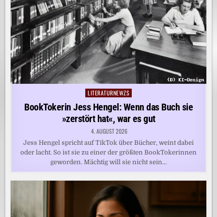
LITERATURNEWZS
Posted
in
BookTokerin Jess Hengel: Wenn das Buch sie
»zerstört hat«, war es gut
4. AUGUST 2026
Jess Hengel spricht auf TikTok über Bücher, weint dabei
oder lacht. So ist sie zu einer der größten BookTokerinnen
geworden. Mächtig will sie nicht sein…