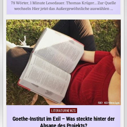
78 Wörter, 1 Minute Lesedauer. Thomas Krüger… Zur Quelle
wechseln Hier jetzt das Außergewöhnliche auswählen …
LITERATURNEWZS
Posted
in
Goethe-Institut im Exil – Was steckte hinter der
Absage des Projekts?