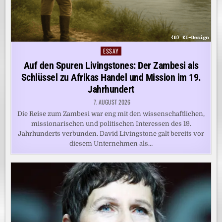
ESSAY
Posted
in
Auf den Spuren Livingstones: Der Zambesi als
Schlüssel zu Afrikas Handel und Mission im 19.
Jahrhundert
7. AUGUST 2026
Die Reise zum Zambesi war eng mit den wissenschaftlichen,
missionarischen und politischen Interessen des 19.
Jahrhunderts verbunden. David Livingstone galt bereits vor
diesem Unternehmen als…