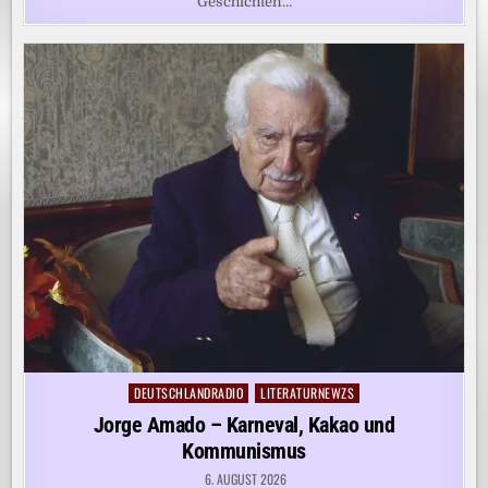
Geschichten…
DEUTSCHLANDRADIO
LITERATURNEWZS
Posted
in
Jorge Amado – Karneval, Kakao und
Kommunismus
6. AUGUST 2026