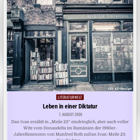
LITERATURWELT
Posted
in
Leben in einer Diktatur
7. AUGUST 2026
Dan Ivan erzählt in „Meile 23“ eindringlich, aber auch voller
Witz vom Donaudelta im Rumänien der 1980er-
JahreRezension von Manfred Roth zuDan Ivan: Meile 23.