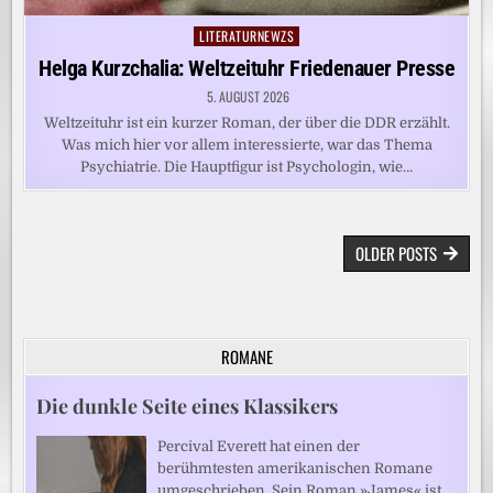
LITERATURNEWZS
Posted
in
Helga Kurzchalia: Weltzeituhr Friedenauer Presse
5. AUGUST 2026
Weltzeituhr ist ein kurzer Roman, der über die DDR erzählt.
Was mich hier vor allem interessierte, war das Thema
Psychiatrie. Die Hauptfigur ist Psychologin, wie…
BEITRAGSNAVIGATION
OLDER POSTS
ROMANE
Die dunkle Seite eines Klassikers
Percival Everett hat einen der
berühmtesten amerikanischen Romane
umgeschrieben. Sein Roman »James« ist