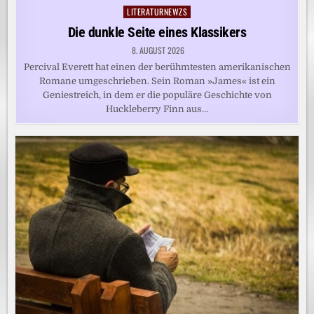
LITERATURNEWZS
Posted
in
Die dunkle Seite eines Klassikers
8. AUGUST 2026
Percival Everett hat einen der berühmtesten amerikanischen
Romane umgeschrieben. Sein Roman »James« ist ein
Geniestreich, in dem er die populäre Geschichte von
Huckleberry Finn aus…