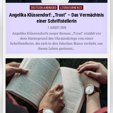
DEUTSCHLANDRADIO
LITERATURNEWZS
Posted
in
Angelika Klüssendorf: „Trost“ – Das Vermächtnis
einer Schriftstellerin
7. AUGUST 2026
Angelika Klüssendorfs neuer Roman „Trost“ erzählt vor
dem Hintergrund des Ukrainekriegs von einer
Schriftstellerin, die sich in den falschen Mann verliebt, aus
ihrem Leben gerissen…