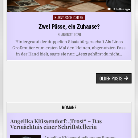
KURZGESCHICHTEN
Posted
in
Zwei Pässe, ein Zuhause?
4. AUGUST 2026
Hintergrund der doppelten Staatsbürgerschaft Als Linas
Großmutter zum ersten Mal den kleinen, abgenutzten Pass
in der Hand hielt, sagte sie nur: „Jetzt gehörst du nicht…
BEITRAGSNAVIGATION
OLDER POSTS
ROMANE
Angelika Klüssendorf: „Trost“ – Das
Vermächtnis einer Schriftstellerin
Angelika Klüssendorfs neuer Roman