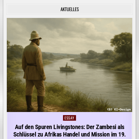
INNERE
RUHE
AKTUELLES
ENTDECKEN!
ESSAY
Posted
in
Auf den Spuren Livingstones: Der Zambesi als
Schlüssel zu Afrikas Handel und Mission im 19.