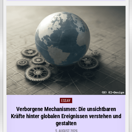
ESSAY
Posted
in
Verborgene Mechanismen: Die unsichtbaren
Kräfte hinter globalen Ereignissen verstehen und
gestalten
5. AUGUST 2026