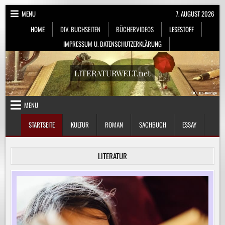
Skip
MENU
7. AUGUST 2026
to
HOME
DIV. BUCHSEITEN
BÜCHERVIDEOS
LESESTOFF
content
IMPRESSUM U. DATENSCHUTZERKLÄRUNG
LITERATURWELT.net
MENU
STARTSEITE
KULTUR
ROMAN
SACHBUCH
ESSAY
LITERATUR