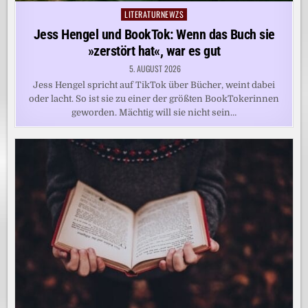
LITERATURNEWZS
Posted
in
Jess Hengel und BookTok: Wenn das Buch sie
»zerstört hat«, war es gut
5. AUGUST 2026
Jess Hengel spricht auf TikTok über Bücher, weint dabei
oder lacht. So ist sie zu einer der größten BookTokerinnen
geworden. Mächtig will sie nicht sein…