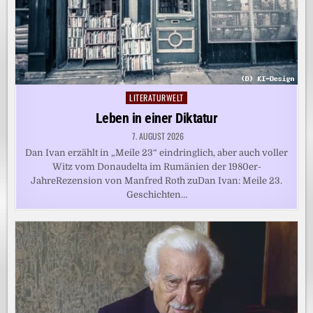
LITERATURWELT
Posted
in
Leben in einer Diktatur
7. AUGUST 2026
Dan Ivan erzählt in „Meile 23“ eindringlich, aber auch voller
Witz vom Donaudelta im Rumänien der 1980er-
JahreRezension von Manfred Roth zuDan Ivan: Meile 23.
Geschichten…