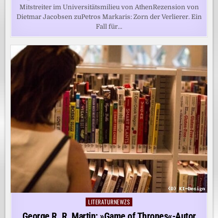
Mitstreiter im Universitätsmilieu von AthenRezension von
Dietmar Jacobsen zuPetros Markaris: Zorn der Verlierer. Ein
Fall für…
LITERATURNEWZS
Posted
in
George R. R. Martin: »Game of Thrones«-Autor