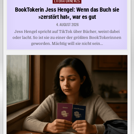
LITERATURNEWZS
Posted
in
BookTokerin Jess Hengel: Wenn das Buch sie
»zerstört hat«, war es gut
4. AUGUST 2026
Jess Hengel spricht auf TikTok über Bücher, weint dabei
oder lacht. So ist sie zu einer der größten BookTokerinnen
geworden. Mächtig will sie nicht sein…