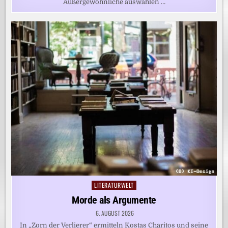
Außergewöhnliche auswählen …
LITERATURWELT
Posted
in
Morde als Argumente
6. AUGUST 2026
In „Zorn der Verlierer“ ermitteln Kostas Charitos und seine