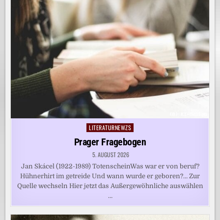
LITERATURNEWZS
Posted
in
Prager Fragebogen
5. AUGUST 2026
Jan Skácel (1922-1989) TotenscheinWas war er von beruf?
Hühnerhirt im getreide Und wann wurde er geboren?… Zur
Quelle wechseln Hier jetzt das Außergewöhnliche auswählen
…