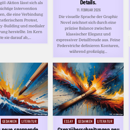
Details.
göl-Aktion lässt sich als
hichtige Intervention
11. FEBRUAR 2026
en, die eine Verbindung
Die visuelle Sprache der Graphic
nstlerischem Protest,
Novel zeichnet sich durch eine
-Building und medialer
präzise Balance zwischen
ung herstellte. Im Kern
klassischer Eleganz und
lte sie darauf ab,…
expressiver Detailfreude aus. Feine
Federstriche definieren Konturen,
während großzügig…
GEDANKEN
LITERATUR
ESSAY
GEDANKEN
LITERATUR
Posted
in
 neue spannende
Grenzüberschreitungen neu