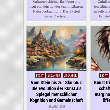
Kulturgeschichte. Ihr Ursprung
Zufall,
liegt zunächst in der unmittelbaren
jeweilige
Naturbeobachtung: Das Skelett
gesellscha
eines Fisches,…
Entsteh
ESSAY
GEDANKEN
LITERATUR
ESSAY
Posted
Posted
in
in
Vom Stein bis zur Skulptur:
Kunst tr
Die Evolution der Kunst als
schaff
Spiegel menschlicher
margina
Kognition und Gemeinschaft
öff
27. APRIL 2026