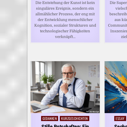
Die Entstehung der Kunst ist kein
Die Super
singuläres Ereignis, sondern ein
vielsc
allmählicher Prozess, der eng mit
beschreib
der Entwicklung menschlicher
aus kü
Kognition, sozialer Strukturen und
Community
technologischer Fähigkeiten
Inszenier
verknüpft…
zie
GEDANKEN
KURZGESCHICHTEN
ESSAY
Posted
Posted
in
in
Stille Botschaften: Ein
Sechs