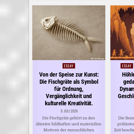
ESSAY
ESSAY
Posted
Posted
in
in
Von der Speise zur Kunst:
Höhl
Die Fischgräte als Symbol
geda
für Ordnung,
Dynami
Vergänglichkeit und
Geschl
kulturelle Kreativität.
9. JULI 2026
Die Fischgräte gehört zu den
Die Bez
ältesten bildhaften und materiellen
prähisto
Motiven der menschlichen
Zeit besch