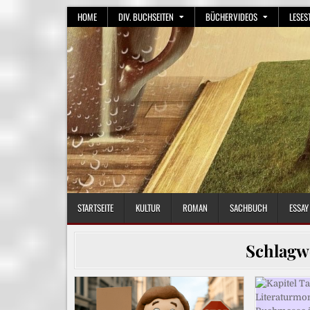
Skip
HOME
DIV. BUCHSEITEN
BÜCHERVIDEOS
LESES
to
content
STARTSEITE
KULTUR
ROMAN
SACHBUCH
ESSAY
Schlagw