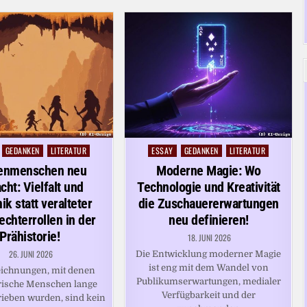
GEDANKEN
LITERATUR
ESSAY
GEDANKEN
LITERATUR
Posted
in
enmenschen neu
Moderne Magie: Wo
cht: Vielfalt und
Technologie und Kreativität
k statt veralteter
die Zuschauererwartungen
echterrollen in der
neu definieren!
Prähistorie!
18. JUNI 2026
26. JUNI 2026
Die Entwicklung moderner Magie
ist eng mit dem Wandel von
eichnungen, mit denen
Publikumserwartungen, medialer
rische Menschen lange
Verfügbarkeit und der
rieben wurden, sind kein