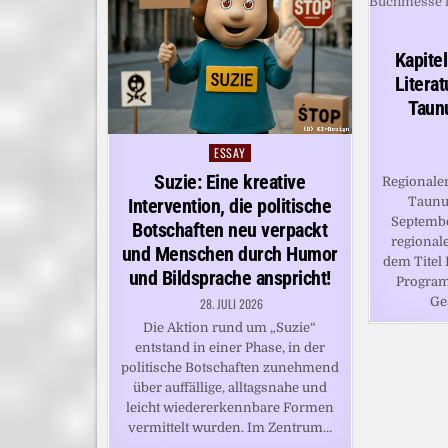
Kapite
Litera
Taun
ESSAY
Posted
in
Suzie: Eine kreative
Regionaler
Taunu
Intervention, die politische
Septembe
Botschaften neu verpackt
regional
und Menschen durch Humor
dem Titel 
und Bildsprache anspricht!
Program
Ge
28. JULI 2026
Die Aktion rund um „Suzie“
entstand in einer Phase, in der
politische Botschaften zunehmend
über auffällige, alltagsnahe und
leicht wiedererkennbare Formen
vermittelt wurden. Im Zentrum…