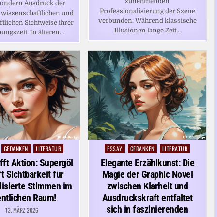
zunehmenden
 sondern Ausdruck der
Professionalisierung der Szene
n wissenschaftlichen und
verbunden. Während klassische
ftlichen Sichtweise ihrer
Illusionen lange Zeit…
ungszeit. In älteren…
GEDANKEN
LITERATUR
ESSAY
GEDANKEN
LITERATUR
Posted
in
ifft Aktion: Supergöl
Elegante Erzählkunst: Die
t Sichtbarkeit für
Magie der Graphic Novel
lisierte Stimmen im
zwischen Klarheit und
entlichen Raum!
Ausdruckskraft entfaltet
sich in faszinierenden
13. MÄRZ 2026