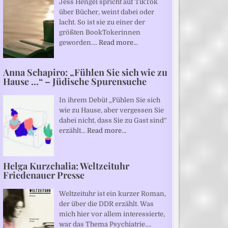
Jess Hengel spricht auf TikTok
über Bücher, weint dabei oder
lacht. So ist sie zu einer der
größten BookTokerinnen
geworden.…
Read more…
Anna Schapiro: „Fühlen Sie sich wie zu
Hause …“ – Jüdische Spurensuche
In ihrem Debüt „Fühlen Sie sich
wie zu Hause, aber vergessen Sie
dabei nicht, dass Sie zu Gast sind“
erzählt…
Read more…
Helga Kurzchalia: Weltzeituhr
Friedenauer Presse
Weltzeituhr ist ein kurzer Roman,
der über die DDR erzählt. Was
mich hier vor allem interessierte,
war das Thema Psychiatrie.…