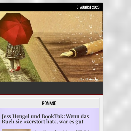
6. AUGUST 2026
ROMANE
Jess Hengel und BookTok: Wenn das
Buch sie »zerstört hat«, war es gut