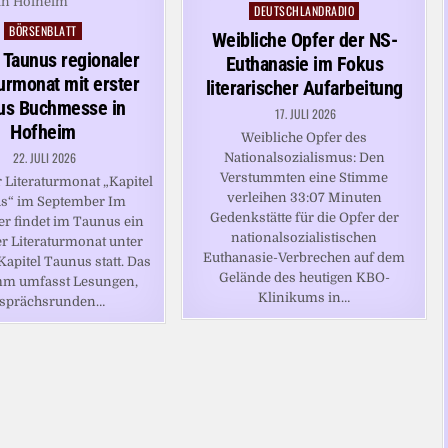
DEUTSCHLANDRADIO
Posted
BÖRSENBLATT
Posted
in
Weibliche Opfer der NS-
in
l Taunus regionaler
Euthanasie im Fokus
turmonat mit erster
literarischer Aufarbeitung
us Buchmesse in
17. JULI 2026
Hofheim
Weibliche Opfer des
22. JULI 2026
Nationalsozialismus: Den
Verstummten eine Stimme
 Literaturmonat „Kapitel
verleihen 33:07 Minuten
s“ im September Im
Gedenkstätte für die Opfer der
r findet im Taunus ein
nationalsozialistischen
er Literaturmonat unter
Euthanasie-Verbrechen auf dem
Kapitel Taunus statt. Das
Gelände des heutigen KBO-
m umfasst Lesungen,
Klinikums in…
sprächsrunden…