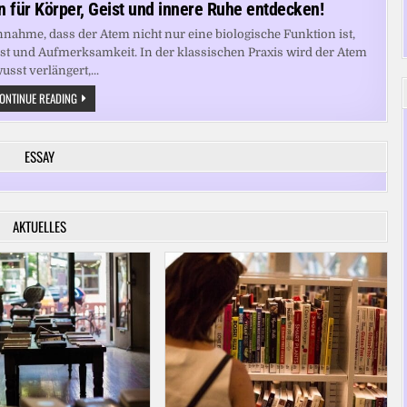
 für Körper, Geist und innere Ruhe entdecken!
nnahme, dass der Atem nicht nur eine biologische Funktion ist,
st und Aufmerksamkeit. In der klassischen Praxis wird der Atem
usst verlängert,...
ATEM
ONTINUE READING
ALS
SCHLÜSSEL:
YOGA-
TECHNIKEN
ESSAY
FÜR
KÖRPER,
GEIST
UND
INNERE
RUHE
AKTUELLES
ENTDECKEN!