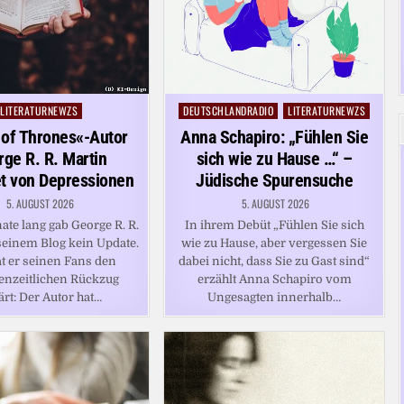
LITERATURNEWZS
DEUTSCHLANDRADIO
LITERATURNEWZS
Posted
Posted
in
in
of Thrones«-Autor
Anna Schapiro: „Fühlen Sie
ge R. R. Martin
sich wie zu Hause …“ –
et von Depressionen
Jüdische Spurensuche
5. AUGUST 2026
5. AUGUST 2026
te lang gab George R. R.
In ihrem Debüt „Fühlen Sie sich
seinem Blog kein Update.
wie zu Hause, aber vergessen Sie
t er seinen Fans den
dabei nicht, dass Sie zu Gast sind“
enzeitlichen Rückzug
erzählt Anna Schapiro vom
ärt: Der Autor hat…
Ungesagten innerhalb…