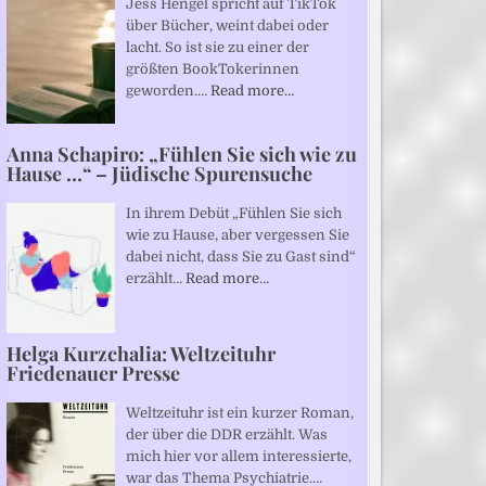
Jess Hengel spricht auf TikTok
über Bücher, weint dabei oder
lacht. So ist sie zu einer der
größten BookTokerinnen
geworden.…
Read more…
Anna Schapiro: „Fühlen Sie sich wie zu
Hause …“ – Jüdische Spurensuche
In ihrem Debüt „Fühlen Sie sich
wie zu Hause, aber vergessen Sie
dabei nicht, dass Sie zu Gast sind“
erzählt…
Read more…
Helga Kurzchalia: Weltzeituhr
Friedenauer Presse
Weltzeituhr ist ein kurzer Roman,
der über die DDR erzählt. Was
mich hier vor allem interessierte,
war das Thema Psychiatrie.…