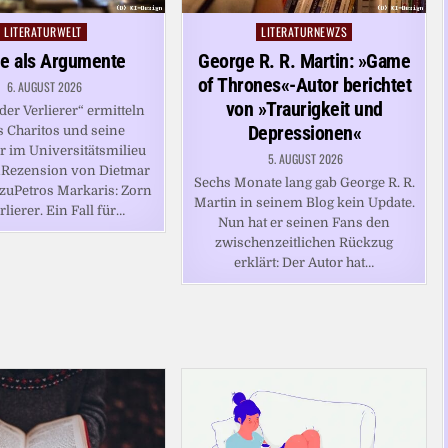
LITERATURWELT
LITERATURNEWZS
Posted
Posted
in
in
e als Argumente
George R. R. Martin: »Game
of Thrones«-Autor berichtet
6. AUGUST 2026
von »Traurigkeit und
der Verlierer“ ermitteln
Depressionen«
s Charitos und seine
er im Universitätsmilieu
5. AUGUST 2026
nRezension von Dietmar
Sechs Monate lang gab George R. R.
zuPetros Markaris: Zorn
Martin in seinem Blog kein Update.
rlierer. Ein Fall für…
Nun hat er seinen Fans den
zwischenzeitlichen Rückzug
erklärt: Der Autor hat…