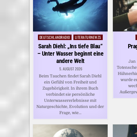
DEUTSCHLANDRADIO
LITERATURNEWZS
Posted
in
Sarah Diehl: „Ins tiefe Blau“
Pra
– Unter Wasser beginnt eine
andere Welt
Jan 
Totensche
5. AUGUST 2026
Hühnerhir
Beim Tauchen findet Sarah Diehl
wurde er
ein Gefühl von Freiheit und
wech
Zugehörigkeit. In ihrem Buch
Außerge
verbindet sie persönliche
Unterwassererlebnisse mit
Naturgeschichte, Evolution und der
Frage, wie…