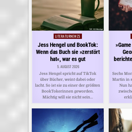
LITERATURNEWZS
Posted
in
Jess Hengel und BookTok:
»Game 
Wenn das Buch sie »zerstört
Geor
hat«, war es gut
bericht
5. AUGUST 2026
Jess Hengel spricht auf TikTok
Sechs Mona
über Bücher, weint dabei oder
Martin in 
lacht. So ist sie zu einer der größten
Nun ha
BookTokerinnen geworden.
zwisch
Mächtig will sie nicht sein…
erkl