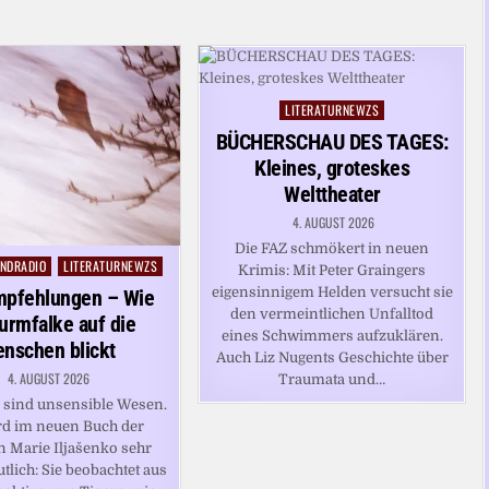
LITERATURNEWZS
Posted
in
BÜCHERSCHAU DES TAGES:
Kleines, groteskes
Welttheater
4. AUGUST 2026
Die FAZ schmökert in neuen
NDRADIO
LITERATURNEWZS
Krimis: Mit Peter Graingers
eigensinnigem Helden versucht sie
mpfehlungen – Wie
den vermeintlichen Unfalltod
Turmfalke auf die
eines Schwimmers aufzuklären.
nschen blickt
Auch Liz Nugents Geschichte über
4. AUGUST 2026
Traumata und…
sind unsensible Wesen.
rd im neuen Buch der
n Marie Iljašenko sehr
utlich: Sie beobachtet aus