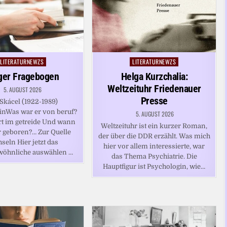
LITERATURNEWZS
LITERATURNEWZS
Posted
Posted
in
in
ger Fragebogen
Helga Kurzchalia:
Weltzeituhr Friedenauer
5. AUGUST 2026
Presse
Skácel (1922-1989)
inWas war er von beruf?
5. AUGUST 2026
t im getreide Und wann
Weltzeituhr ist ein kurzer Roman,
 geboren?… Zur Quelle
der über die DDR erzählt. Was mich
seln Hier jetzt das
hier vor allem interessierte, war
wöhnliche auswählen …
das Thema Psychiatrie. Die
Hauptfigur ist Psychologin, wie…