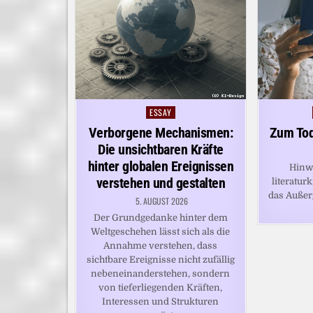
ESSAY
Posted
in
Verborgene Mechanismen:
Zum Tod
Die unsichtbaren Kräfte
hinter globalen Ereignissen
Hinw
verstehen und gestalten
literaturk
das Auße
5. AUGUST 2026
Der Grundgedanke hinter dem
Weltgeschehen lässt sich als die
Annahme verstehen, dass
sichtbare Ereignisse nicht zufällig
nebeneinanderstehen, sondern
von tieferliegenden Kräften,
Interessen und Strukturen