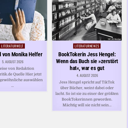
LITERATURWELT
LITERATURNEWZS
Posted
Posted
in
in
 von Monika Helfer
BookTokerin Jess Hengel:
Wenn das Buch sie »zerstört
5. AUGUST 2026
hat«, war es gut
eise von Redaktion
ritik.de Quelle Hier jetzt
4. AUGUST 2026
rgewöhnliche auswählen
Jess Hengel spricht auf TikTok
…
über Bücher, weint dabei oder
lacht. So ist sie zu einer der größten
BookTokerinnen geworden.
Mächtig will sie nicht sein…