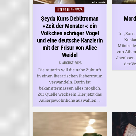
LITERATURNEWZS
Posted
in
Şeyda Kurts Debütroman
Mord
«Zeit der Monster»: ein
Völkchen schräger Vögel
In „Zorn 
und eine deutsche Kanzlerin
Kosta
Mitstreit
mit der Frisur von Alice
von Athe
Weidel
Jacobsen 
6. AUGUST 2026
der Ve
Die Autorin will die nahe Zukunft
in einen literarischen Fiebertraum
verwandeln. Darin ist
bekanntermassen alles möglich.
Zur Quelle wechseln Hier jetzt das
Außergewöhnliche auswählen …