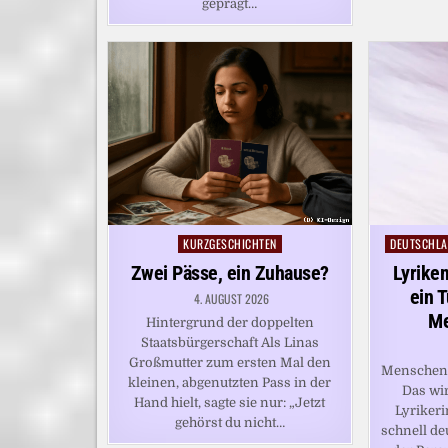
geprägt…
KURZGESCHICHTEN
DEUTSCHLA
Posted
Posted
in
in
Zwei Pässe, ein Zuhause?
Lyrike
ein 
4. AUGUST 2026
Me
Hintergrund der doppelten
Staatsbürgerschaft Als Linas
Großmutter zum ersten Mal den
Menschen 
kleinen, abgenutzten Pass in der
Das wi
Hand hielt, sagte sie nur: „Jetzt
Lyrikeri
gehörst du nicht…
schnell de