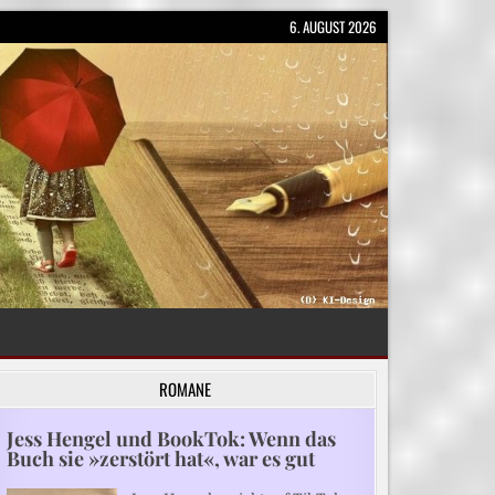
6. AUGUST 2026
ROMANE
Jess Hengel und BookTok: Wenn das
Buch sie »zerstört hat«, war es gut