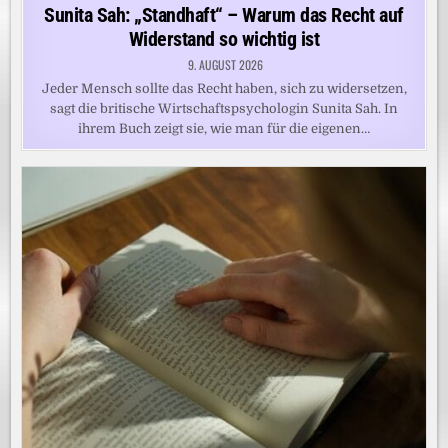
in
Sunita Sah: „Standhaft“ – Warum das Recht auf
Widerstand so wichtig ist
9. AUGUST 2026
Jeder Mensch sollte das Recht haben, sich zu widersetzen,
sagt die britische Wirtschaftspsychologin Sunita Sah. In
ihrem Buch zeigt sie, wie man für die eigenen…