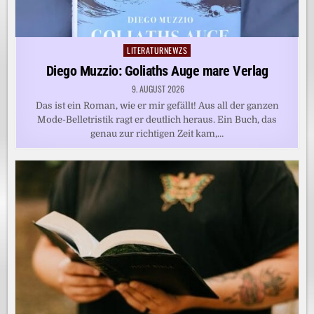
LITERATURNEWZS
Posted
in
Diego Muzzio: Goliaths Auge mare Verlag
9. AUGUST 2026
Das ist ein Roman, wie er mir gefällt! Aus all der ganzen
Mode-Belletristik ragt er deutlich heraus. Ein Buch, das
genau zur richtigen Zeit kam,…