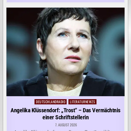
DEUTSCHLANDRADIO
LITERATURNEWZS
Posted
in
Angelika Klüssendorf: „Trost“ – Das Vermächtnis
einer Schriftstellerin
7. AUGUST 2026