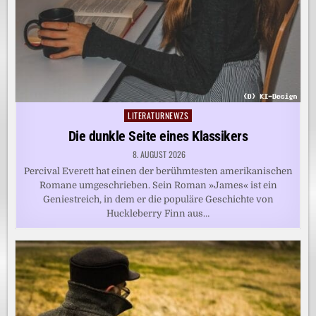
LITERATURNEWZS
Posted
in
Die dunkle Seite eines Klassikers
8. AUGUST 2026
Percival Everett hat einen der berühmtesten amerikanischen
Romane umgeschrieben. Sein Roman »James« ist ein
Geniestreich, in dem er die populäre Geschichte von
Huckleberry Finn aus…