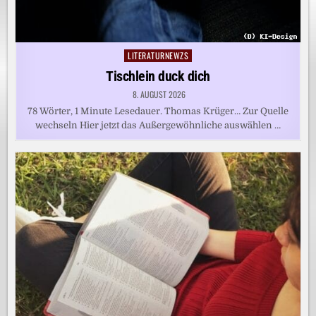
LITERATURNEWZS
Posted
in
Tischlein duck dich
8. AUGUST 2026
78 Wörter, 1 Minute Lesedauer. Thomas Krüger… Zur Quelle
wechseln Hier jetzt das Außergewöhnliche auswählen …