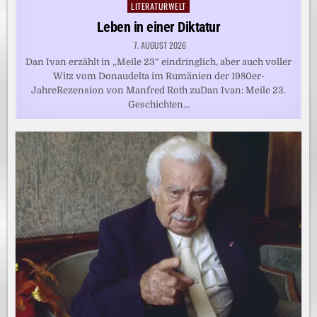
LITERATURWELT
Posted
in
Leben in einer Diktatur
7. AUGUST 2026
Dan Ivan erzählt in „Meile 23“ eindringlich, aber auch voller
Witz vom Donaudelta im Rumänien der 1980er-
JahreRezension von Manfred Roth zuDan Ivan: Meile 23.
Geschichten…