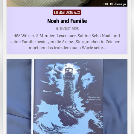
LITERATURNEWZS
Posted
in
Noah und Familie
9. AUGUST 2026
458 Wörter, 2 Minuten Lesedauer. Sabine Scho Noah und
seine Familie besteigen die Arche „Sie sprachen in Zeichen –
mochten das trotzdem auch Worte sein:…