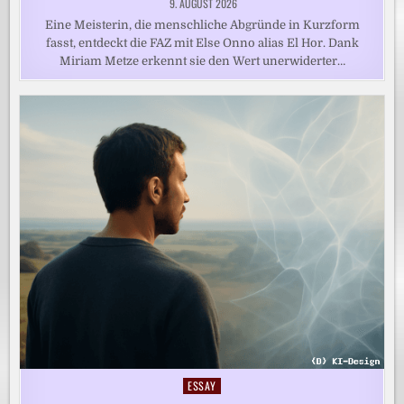
9. AUGUST 2026
Eine Meisterin, die menschliche Abgründe in Kurzform
fasst, entdeckt die FAZ mit Else Onno alias El Hor. Dank
Miriam Metze erkennt sie den Wert unerwiderter…
ESSAY
Posted
in