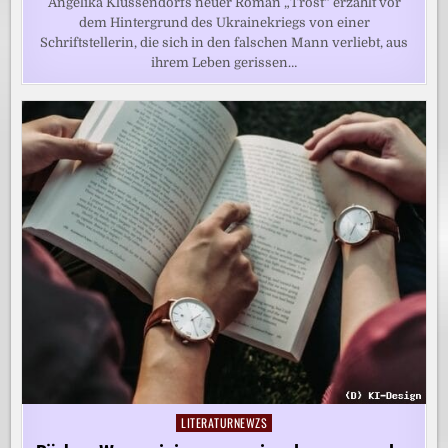
Angelika Klüssendorfs neuer Roman „Trost“ erzählt vor
dem Hintergrund des Ukrainekriegs von einer
Schriftstellerin, die sich in den falschen Mann verliebt, aus
ihrem Leben gerissen…
LITERATURNEWZS
Posted
in