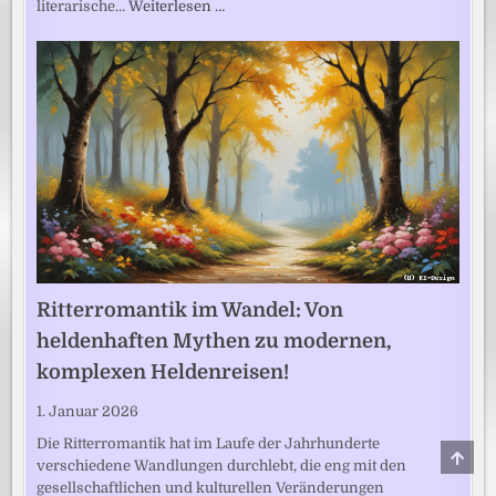
literarische…
Weiterlesen …
Ritterromantik im Wandel: Von
heldenhaften Mythen zu modernen,
komplexen Heldenreisen!
1. Januar 2026
Die Ritterromantik hat im Laufe der Jahrhunderte
SCRO
verschiedene Wandlungen durchlebt, die eng mit den
TO
TOP
gesellschaftlichen und kulturellen Veränderungen