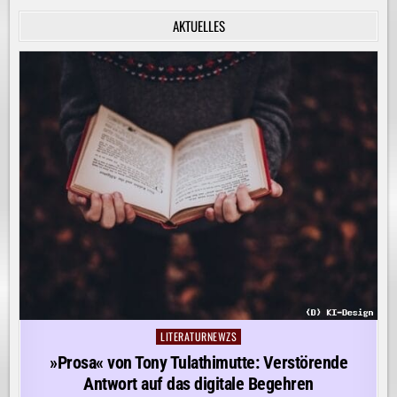
INNERE
RUHE
AKTUELLES
ENTDECKEN!
LITERATURNEWZS
Posted
in
»Prosa« von Tony Tulathimutte: Verstörende
Antwort auf das digitale Begehren