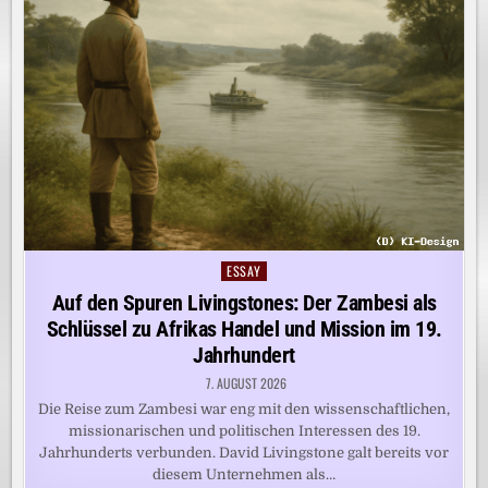
ESSAY
Posted
in
Auf den Spuren Livingstones: Der Zambesi als
Schlüssel zu Afrikas Handel und Mission im 19.
Jahrhundert
7. AUGUST 2026
Die Reise zum Zambesi war eng mit den wissenschaftlichen,
missionarischen und politischen Interessen des 19.
Jahrhunderts verbunden. David Livingstone galt bereits vor
diesem Unternehmen als…