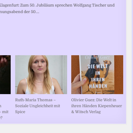
Klagenfurt: Zum 50. Jubiläum sprechen Wolfgang Tischer und
ffnungsabend der 50….
Ruth-Maria Thomas –
Olivier Guez: Die Welt in
n
Soziale Ungleichheit mit
ihren Händen Kiepenheuer
– mit
Spice
& Witsch Verlag
e?