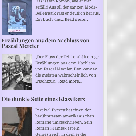
Das ist ein Roman, wie er mir
gefällt! Aus all der ganzen Mode-
Belletristik ragt er deutlich heraus.
Ein Buch, das…
Read more…
Erzählungen aus dem Nachlass von
Pascal Mercier
„Der Fluss der Zeit“ enthält einige
Erzählungen aus dem Nachlass
von Pascal Mercier. Den kennen
die meisten wahrscheinlich von
„Nachtzug…
Read more…
Die dunkle Seite eines Klassikers
Percival Everett hat einen der
berühmtesten amerikanischen
Romane umgeschrieben. Sein
Roman »James« ist ein
Geniestreich, in dem er die