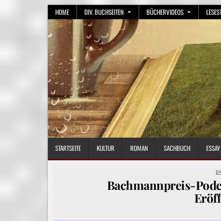
Skip
HOME
DIV. BUCHSEITEN
BÜCHERVIDEOS
LESES
to
content
STARTSEITE
KULTUR
ROMAN
SACHBUCH
ESSAY
Bachmannpreis-Podc
Eröf