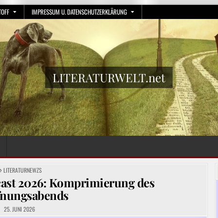
TOFF
IMPRESSUM U. DATENSCHUTZERKLÄRUNG
LITERATURWELT.net
POSTED
LITERATURNEWZS
IN
ast 2026: Komprimierung des
fnungsabends
25. JUNI 2026