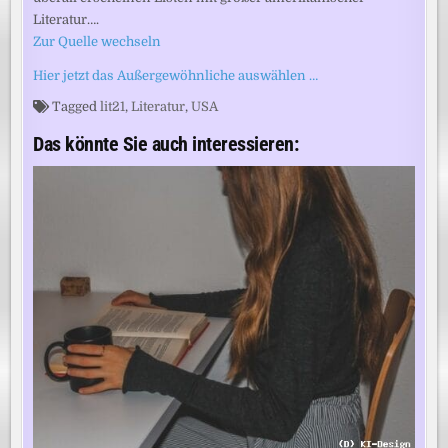
Literatur….
Zur Quelle wechseln
Hier jetzt das Außergewöhnliche auswählen …
Tagged
lit21
,
Literatur
,
USA
Das könnte Sie auch interessieren: