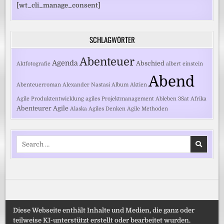
[wt_cli_manage_consent]
SCHLAGWÖRTER
Abenteuer
Agenda
Abschied
Aktfotografie
albert einstein
Abend
Abenteuerroman
Alexander Nastasi
Album
Aktien
Agile Produktentwicklung
agiles Projektmanagement
Ableben
3Sat
Afrika
Abenteurer
Agile
Alaska
Agiles Denken
Agile Methoden
Search
for:
Diese Webseite enthält Inhalte und Medien, die ganz oder
teilweise KI-unterstützt erstellt oder bearbeitet wurden.