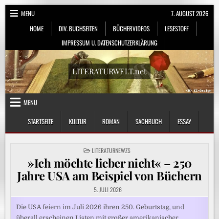
Skip
MENU
7. AUGUST 2026
to
HOME
DIV. BUCHSEITEN
BÜCHERVIDEOS
LESESTOFF
content
IMPRESSUM U. DATENSCHUTZERKLÄRUNG
LITERATURWELT.net
MENU
STARTSEITE
KULTUR
ROMAN
SACHBUCH
ESSAY
POSTED
LITERATURNEWZS
IN
»Ich möchte lieber nicht« – 250
Jahre USA am Beispiel von Büchern
5. JULI 2026
Die USA feiern im Juli 2026 ihren 250. Geburtstag, und
überall erscheinen Listen mit großer amerikanischer