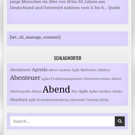
junge Menschen im Alter von 18 bis 30 Jahren aus
Deutschland und Österreich nahmen vom 3. bis 6.... Quelle
[wt_cli_manage_consent]
SCHLAGWÖRTER
Agenda
Abenteurer
albert einstein
Agile Methoden
Ableben
Abenteuer
agiles Projektmanagement
Abenteuerroman
Aktien
Abend
Agile
Aktfotografie
Album
3Sat
Agiles Denken
Alaska
Abschied
Agile Produktentwicklung
Alexander Nastasi
Afrika
Search
for: