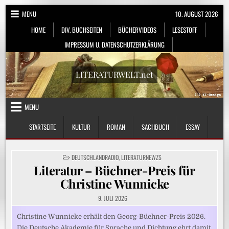
Skip
MENU
10. AUGUST 2026
to
HOME
DIV. BUCHSEITEN
BÜCHERVIDEOS
LESESTOFF
content
IMPRESSUM U. DATENSCHUTZERKLÄRUNG
LITERATURWELT.net
MENU
STARTSEITE
KULTUR
ROMAN
SACHBUCH
ESSAY
POSTED
DEUTSCHLANDRADIO
,
LITERATURNEWZS
IN
Literatur – Büchner-Preis für
Christine Wunnicke
9. JULI 2026
Christine Wunnicke erhält den Georg-Büchner-Preis 2026.
Die Deutsche Akademie für Sprache und Dichtung ehrt damit