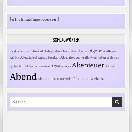
[wt_cli_manage_consent]
SCHLAGWÖRTER
Agenda
3Sat
albert einstein
Aktfotografie
Alexander Nastasi
Album
Abschied
Abenteurer
Afrika
Agiles Denken
Agile Methoden
Ableben
Abenteuer
Agile
agiles Projektmanagement
Alaska
Aktien
Abend
Abenteuerroman
Agile Produktentwicklung
Search
for: