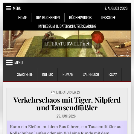
Skip
MENU
7. AUGUST 2026
to
HOME
DIV. BUCHSEITEN
BÜCHERVIDEOS
LESESTOFF
content
IMPRESSUM U. DATENSCHUTZERKLÄRUNG
LITERATURWELT.net
MENU
STARTSEITE
KULTUR
ROMAN
SACHBUCH
ESSAY
POSTED
LITERATURNEWZS
IN
Verkehrschaos mit Tiger, Nilpferd
und Tausendfüßler
25. JUNI 2026
Kann ein Elefant mit dem Bus fahren, ein Tausendfüßler auf
Rollschuhen laufen oder ein Wal eine Runde mit dem