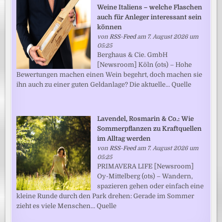
Weine Italiens – welche Flaschen
auch für Anleger interessant sein
können
von
RSS-Feed
am 7. August 2026 um
05:25
Berghaus & Cie. GmbH
[Newsroom] Köln (ots) – Hohe
Bewertungen machen einen Wein begehrt, doch machen sie
ihn auch zu einer guten Geldanlage? Die aktuelle... Quelle
Lavendel, Rosmarin & Co.: Wie
Sommerpflanzen zu Kraftquellen
im Alltag werden
von
RSS-Feed
am 7. August 2026 um
05:25
PRIMAVERA LIFE [Newsroom]
Oy-Mittelberg (ots) – Wandern,
spazieren gehen oder einfach eine
kleine Runde durch den Park drehen: Gerade im Sommer
zieht es viele Menschen... Quelle