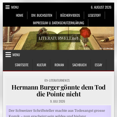
Skip
MENU
6. AUGUST 2026
to
HOME
DIV. BUCHSEITEN
BÜCHERVIDEOS
LESESTOFF
content
IMPRESSUM U. DATENSCHUTZERKLÄRUNG
LITERATURWELT.net
MENU
STARTSEITE
KULTUR
ROMAN
SACHBUCH
ESSAY
POSTED
LITERATURNEWZS
IN
Hermann Burger gönnte dem Tod
die Pointe nicht
9. JULI 2026
Der Schweizer Schriftsteller machte aus Todesangst grosse
Komik – nun erscheint sein wildes und bislang