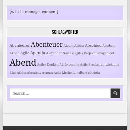
[wt_cli_manage_consent]
SCHLAGWÖRTER
Abenteuer
Abenteurer
Abschied
Album
Alaska
Ableben
Agenda
Agile
Aktien
Alexander Nastasi
agiles Projektmanagement
Abend
Agiles Denken
Aktfotografie
Agile Produktentwicklung
3Sat
Afrika
Abenteuerroman
Agile Methoden
albert einstein
Search
for: