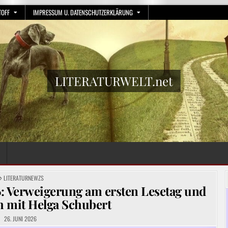
TOFF
IMPRESSUM U. DATENSCHUTZERKLÄRUNG
LITERATURWELT.net
POSTED
LITERATURNEWZS
IN
 Verweigerung am ersten Lesetag und
h mit Helga Schubert
26. JUNI 2026