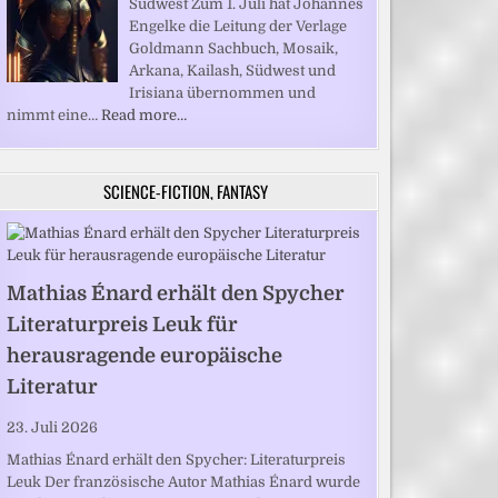
Südwest Zum 1. Juli hat Johannes
Engelke die Leitung der Verlage
Goldmann Sachbuch, Mosaik,
Arkana, Kailash, Südwest und
Irisiana übernommen und
nimmt eine…
Read more…
SCIENCE-FICTION, FANTASY
Mathias Énard erhält den Spycher
Literaturpreis Leuk für
herausragende europäische
Literatur
23. Juli 2026
Mathias Énard erhält den Spycher: Literaturpreis
Leuk Der französische Autor Mathias Énard wurde