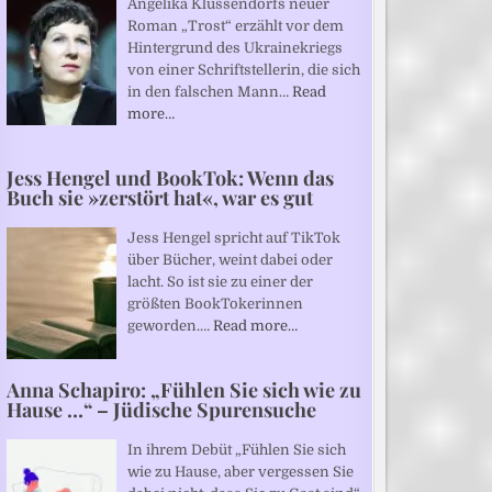
Angelika Klüssendorfs neuer
Roman „Trost“ erzählt vor dem
Hintergrund des Ukrainekriegs
von einer Schriftstellerin, die sich
in den falschen Mann…
Read
more…
Jess Hengel und BookTok: Wenn das
Buch sie »zerstört hat«, war es gut
Jess Hengel spricht auf TikTok
über Bücher, weint dabei oder
lacht. So ist sie zu einer der
größten BookTokerinnen
geworden.…
Read more…
Anna Schapiro: „Fühlen Sie sich wie zu
Hause …“ – Jüdische Spurensuche
In ihrem Debüt „Fühlen Sie sich
wie zu Hause, aber vergessen Sie