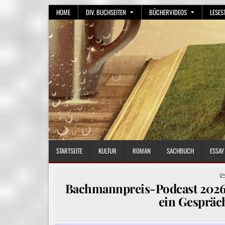
Skip
HOME
DIV. BUCHSEITEN
BÜCHERVIDEOS
LESES
to
content
STARTSEITE
KULTUR
ROMAN
SACHBUCH
ESSAY
Bachmannpreis-Podcast 2026:
ein Gespräc