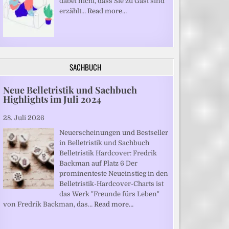
dabei nicht, dass Sie zu Gast sind“
erzählt…
Read more…
SACHBUCH
Neue Belletristik und Sachbuch
Highlights im Juli 2024
28. Juli 2026
Neuerscheinungen und Bestseller
in Belletristik und Sachbuch
Belletristik Hardcover: Fredrik
Backman auf Platz 6 Der
prominenteste Neueinstieg in den
Belletristik-Hardcover-Charts ist
das Werk "Freunde fürs Leben"
von Fredrik Backman, das…
Read more…