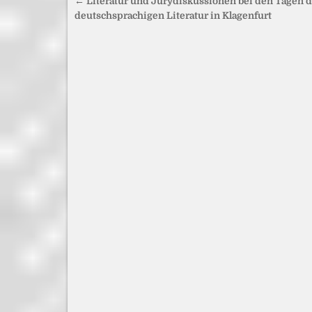
Beitragsnavigation
← Literatur und Jurydiskussionen bei den Tagen d
deutschsprachigen Literatur in Klagenfurt