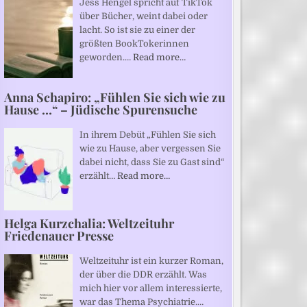
Jess Hengel spricht auf TikTok
über Bücher, weint dabei oder
lacht. So ist sie zu einer der
größten BookTokerinnen
geworden.…
Read more…
Anna Schapiro: „Fühlen Sie sich wie zu
Hause …“ – Jüdische Spurensuche
In ihrem Debüt „Fühlen Sie sich
wie zu Hause, aber vergessen Sie
dabei nicht, dass Sie zu Gast sind“
erzählt…
Read more…
Helga Kurzchalia: Weltzeituhr
Friedenauer Presse
Weltzeituhr ist ein kurzer Roman,
der über die DDR erzählt. Was
mich hier vor allem interessierte,
war das Thema Psychiatrie.…