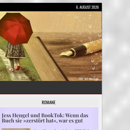
6. AUGUST 2026
ROMANE
Jess Hengel und BookTok: Wenn das
Buch sie »zerstört hat«, war es gut