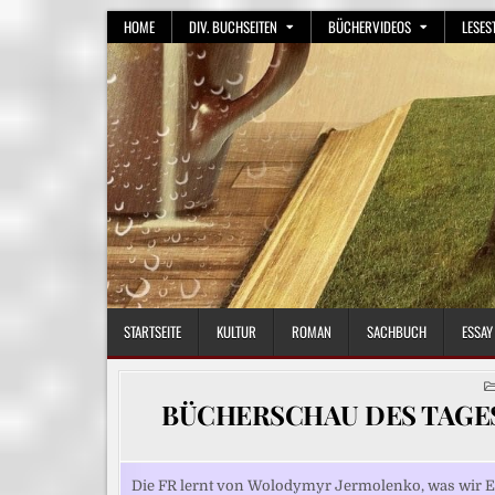
Skip
HOME
DIV. BUCHSEITEN
BÜCHERVIDEOS
LESES
to
content
STARTSEITE
KULTUR
ROMAN
SACHBUCH
ESSAY
BÜCHERSCHAU DES TAGES: V
Die FR lernt von Wolodymyr Jermolenko, was wir E