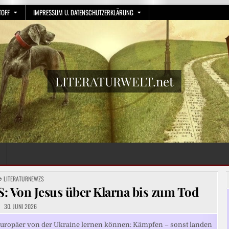
TOFF
IMPRESSUM U. DATENSCHUTZERKLÄRUNG
LITERATURWELT.net
POSTED
LITERATURNEWZS
IN
on Jesus über Klarna bis zum Tod
30. JUNI 2026
uropäer von der Ukraine lernen können: Kämpfen – sonst landen