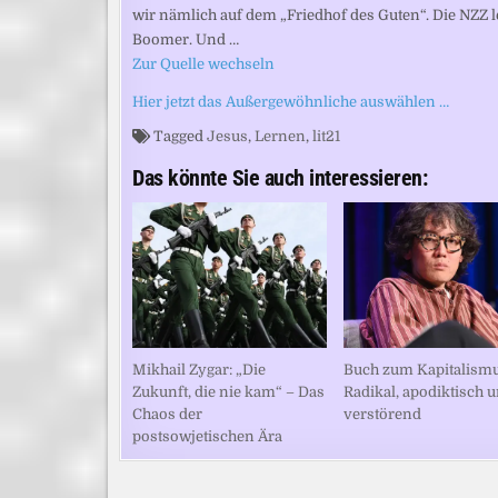
wir nämlich auf dem „Friedhof des Guten“. Die NZZ 
Boomer. Und …
Zur Quelle wechseln
Hier jetzt das Außergewöhnliche auswählen …
Tagged
Jesus
,
Lernen
,
lit21
Das könnte Sie auch interessieren:
Mikhail Zygar: „Die
Buch zum Kapitalismu
Zukunft, die nie kam“ – Das
Radikal, apodiktisch 
Chaos der
verstörend
postsowjetischen Ära