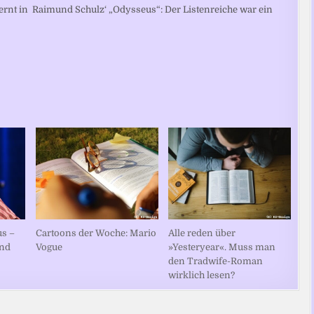
lernt in Raimund Schulz‘ „Odysseus“: Der Listenreiche war ein
s –
Cartoons der Woche: Mario
Alle reden über
und
Vogue
»Yesteryear«. Muss man
den Tradwife-Roman
wirklich lesen?