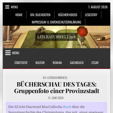
Skip
MENU
7. AUGUST 2026
to
HOME
DIV. BUCHSEITEN
BÜCHERVIDEOS
LESESTOFF
content
IMPRESSUM U. DATENSCHUTZERKLÄRUNG
LITERATURWELT.net
MENU
STARTSEITE
KULTUR
ROMAN
SACHBUCH
ESSAY
POSTED
LITERATURNEWZS
IN
BÜCHERSCHAU DES TAGES:
Gruppenfoto einer Provinzstadt
11. JUNI 2026
Die SZ lobt Diarmaid MacCullochs
Buch
über die
Sexualgeschichte des Christentums, das mit „einer gewissen