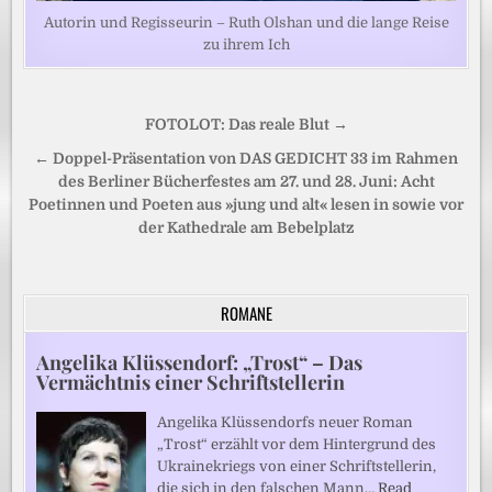
Autorin und Regisseurin – Ruth Olshan und die lange Reise
zu ihrem Ich
Beitragsnavigation
FOTOLOT: Das reale Blut →
← Doppel-Präsentation von DAS GEDICHT 33 im Rahmen
des Berliner Bücherfestes am 27. und 28. Juni: Acht
Poetinnen und Poeten aus »jung und alt« lesen in sowie vor
der Kathedrale am Bebelplatz
ROMANE
Angelika Klüssendorf: „Trost“ – Das
Vermächtnis einer Schriftstellerin
Angelika Klüssendorfs neuer Roman
„Trost“ erzählt vor dem Hintergrund des
Ukrainekriegs von einer Schriftstellerin,
die sich in den falschen Mann…
Read