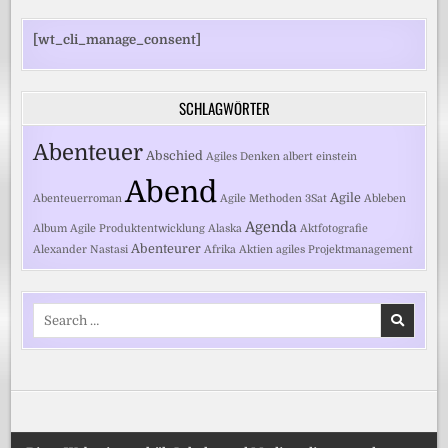
[wt_cli_manage_consent]
SCHLAGWÖRTER
Abenteuer
Abschied
Agiles Denken
albert einstein
Abend
Agile
Abenteuerroman
Agile Methoden
3Sat
Ableben
Agenda
Album
Agile Produktentwicklung
Alaska
Aktfotografie
Abenteurer
Alexander Nastasi
Afrika
Aktien
agiles Projektmanagement
Search
for: