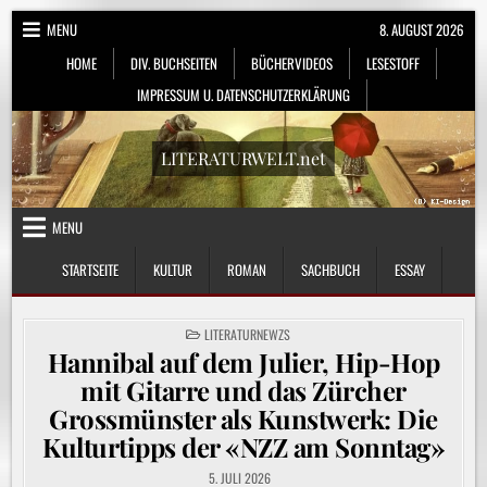
Skip
MENU
8. AUGUST 2026
to
HOME
DIV. BUCHSEITEN
BÜCHERVIDEOS
LESESTOFF
content
IMPRESSUM U. DATENSCHUTZERKLÄRUNG
LITERATURWELT.net
MENU
STARTSEITE
KULTUR
ROMAN
SACHBUCH
ESSAY
POSTED
LITERATURNEWZS
IN
Hannibal auf dem Julier, Hip-Hop
mit Gitarre und das Zürcher
Grossmünster als Kunstwerk: Die
Kulturtipps der «NZZ am Sonntag»
5. JULI 2026