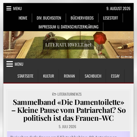
Skip
MENU
9. AUGUST 2026
to
HOME
DIV. BUCHSEITEN
BÜCHERVIDEOS
LESESTOFF
content
IMPRESSUM U. DATENSCHUTZERKLÄRUNG
LITERATURWELT.net
MENU
STARTSEITE
KULTUR
ROMAN
SACHBUCH
ESSAY
POSTED
LITERATURNEWZS
IN
Sammelband «Die Damentoilette»
– Kleine Pause vom Patriarchat? So
politisch ist das Frauen-WC
5. JULI 2026