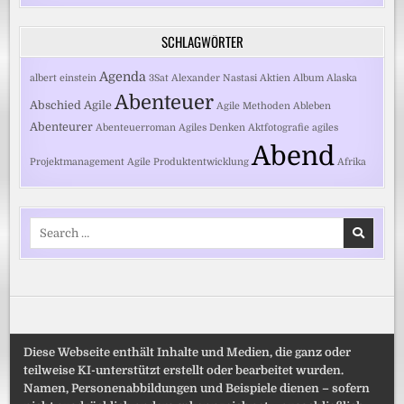
SCHLAGWÖRTER
Agenda
albert einstein
3Sat
Alexander Nastasi
Aktien
Album
Alaska
Abenteuer
Abschied
Agile
Agile Methoden
Ableben
Abenteurer
Abenteuerroman
Agiles Denken
Aktfotografie
agiles
Abend
Projektmanagement
Agile Produktentwicklung
Afrika
Search
for:
Diese Webseite enthält Inhalte und Medien, die ganz oder
teilweise KI-unterstützt erstellt oder bearbeitet wurden.
Namen, Personenabbildungen und Beispiele dienen – sofern