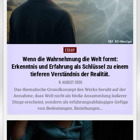
ESSAY
Posted
in
Wenn die Wahrnehmung die Welt formt:
Erkenntnis und Erfahrung als Schlüssel zu einem
tieferen Verständnis der Realität.
8. AUGUST 2026
Das thematische Grundkonzept des Werks beruht auf der
Annahme, dass Welt nicht als bloße Ansammlung äußerer
Dinge erscheint, sondern als erfahrungsabhängiges Gefüge
von Bedeutungen, Beziehungen…