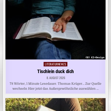
LITERATURNEWZS
Posted
in
Tischlein duck dich
8. AUGUST 2026
78 Wörter, 1 Minute Lesedauer. Thomas Krüger… Zur Quelle
wechseln Hier jetzt das Außergewöhnliche auswählen …