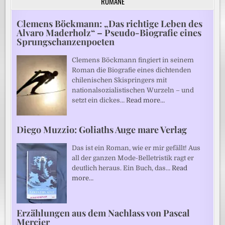
ROMANE
Clemens Böckmann: „Das richtige Leben des
Alvaro Maderholz“ – Pseudo-Biografie eines
Sprungschanzenpoeten
Clemens Böckmann fingiert in seinem
Roman die Biografie eines dichtenden
chilenischen Skispringers mit
nationalsozialistischen Wurzeln – und
setzt ein dickes…
Read more…
Diego Muzzio: Goliaths Auge mare Verlag
Das ist ein Roman, wie er mir gefällt! Aus
all der ganzen Mode-Belletristik ragt er
deutlich heraus. Ein Buch, das…
Read
more…
Erzählungen aus dem Nachlass von Pascal
Mercier