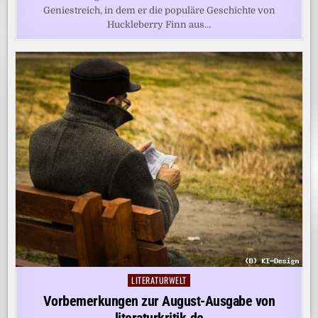
Geniestreich, in dem er die populäre Geschichte von
Huckleberry Finn aus…
LITERATURWELT
Posted
in
Vorbemerkungen zur August-Ausgabe von
literaturkritik.de