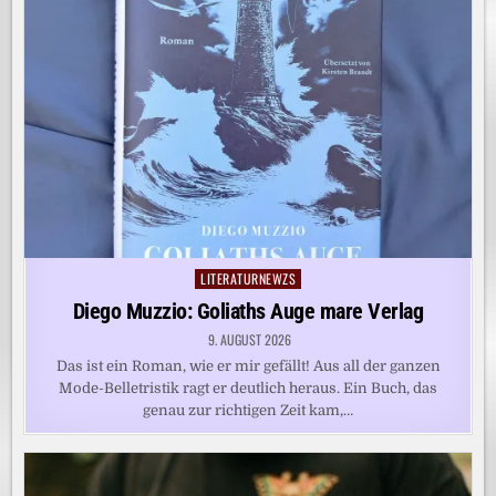
LITERATURNEWZS
Posted
in
Diego Muzzio: Goliaths Auge mare Verlag
9. AUGUST 2026
Das ist ein Roman, wie er mir gefällt! Aus all der ganzen
Mode-Belletristik ragt er deutlich heraus. Ein Buch, das
genau zur richtigen Zeit kam,…