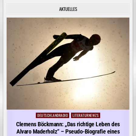
INNERE
RUHE
AKTUELLES
ENTDECKEN!
DEUTSCHLANDRADIO
LITERATURNEWZS
Posted
in
Clemens Böckmann: „Das richtige Leben des
Alvaro Maderholz“ – Pseudo-Biografie eines