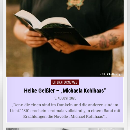
LITERATURNEWZS
Posted
in
Heike Geißler – „Michaela Kohlhaas“
9. AUGUST 2026
„Denn die einen sind im Dunkeln und die anderen sind im
Licht.“ 1810 erscheint erstmals vollständig in einem Band mit
Erzählungen die Novelle „Michael Kohlhaas“…