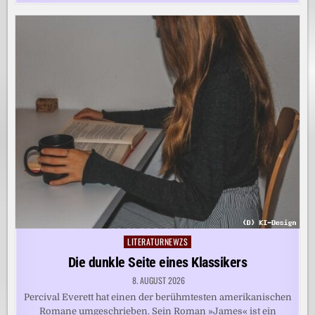
LITERATURNEWZS
Posted
in
Die dunkle Seite eines Klassikers
8. AUGUST 2026
Percival Everett hat einen der berühmtesten amerikanischen
Romane umgeschrieben. Sein Roman »James« ist ein