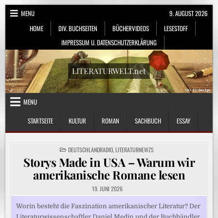
Skip
MENU
9. AUGUST 2026
to
HOME
DIV. BUCHSEITEN
BÜCHERVIDEOS
LESESTOFF
content
IMPRESSUM U. DATENSCHUTZERKLÄRUNG
LITERATURWELT.net
MENU
STARTSEITE
KULTUR
ROMAN
SACHBUCH
ESSAY
POSTED
DEUTSCHLANDRADIO
,
LITERATURNEWZS
IN
Storys Made in USA – Warum wir
amerikanische Romane lesen
19. JUNI 2026
Worin besteht die Faszination amerikanischer Literatur? Der
Literaturwissenschaftler Daniel Medin und der Buchhändler