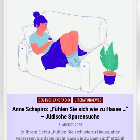
DEUTSCHLANDRADIO
LITERATURNEWZS
Posted
in
Anna Schapiro: „Fühlen Sie sich wie zu Hause …“
– Jüdische Spurensuche
5. AUGUST 2026
In ihrem Debüt „Fühlen Sie sich wie zu Hause, aber
vergessen Sie dabei nicht, dass Sie zu Gast sind“ erzählt