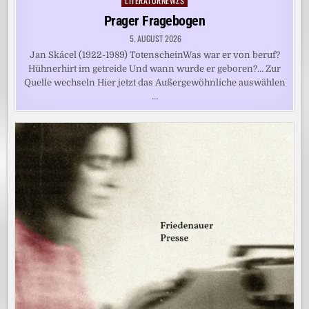
LITERATURNEWZS
Posted
in
Prager Fragebogen
5. AUGUST 2026
Jan Skácel (1922-1989) TotenscheinWas war er von beruf?
Hühnerhirt im getreide Und wann wurde er geboren?… Zur
Quelle wechseln Hier jetzt das Außergewöhnliche auswählen
…