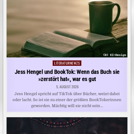
LITERATURNEWZS
Posted
in
Jess Hengel und BookTok: Wenn das Buch sie
»zerstört hat«, war es gut
5. AUGUST 2026
Jess Hengel spricht auf TikTok über Bücher, weint dabei
oder lacht. So ist sie zu einer der größten BookTokerinnen
geworden. Mächtig will sie nicht sein…