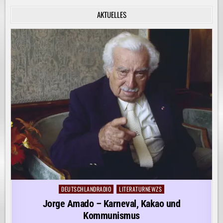
INNERE
RUHE
AKTUELLES
ENTDECKEN!
DEUTSCHLANDRADIO
LITERATURNEWZS
Posted
in
Jorge Amado – Karneval, Kakao und
Kommunismus