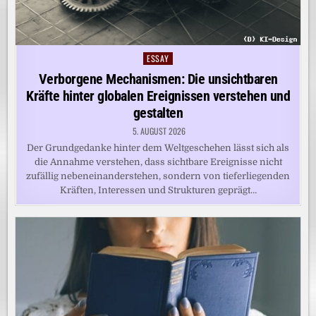
ESSAY
Posted
in
Verborgene Mechanismen: Die unsichtbaren
Kräfte hinter globalen Ereignissen verstehen und
gestalten
5. AUGUST 2026
Der Grundgedanke hinter dem Weltgeschehen lässt sich als
die Annahme verstehen, dass sichtbare Ereignisse nicht
zufällig nebeneinanderstehen, sondern von tieferliegenden
Kräften, Interessen und Strukturen geprägt…