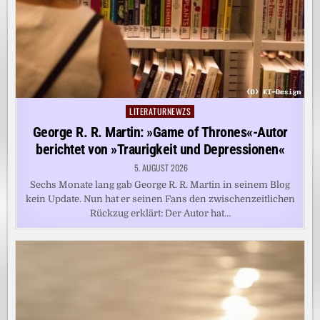
LITERATURNEWZS
Posted
in
George R. R. Martin: »Game of Thrones«-Autor
berichtet von »Traurigkeit und Depressionen«
5. AUGUST 2026
Sechs Monate lang gab George R. R. Martin in seinem Blog
kein Update. Nun hat er seinen Fans den zwischenzeitlichen
Rückzug erklärt: Der Autor hat…