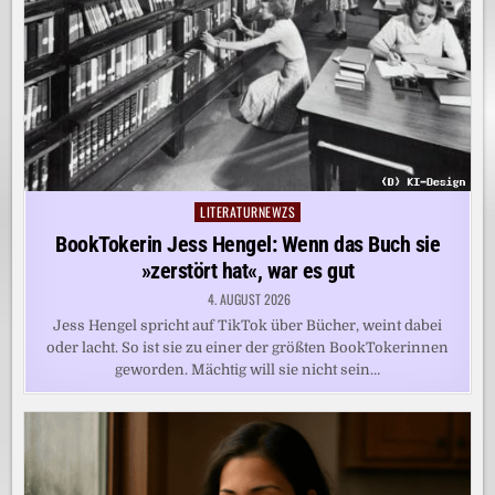
LITERATURNEWZS
Posted
in
BookTokerin Jess Hengel: Wenn das Buch sie
»zerstört hat«, war es gut
4. AUGUST 2026
Jess Hengel spricht auf TikTok über Bücher, weint dabei
oder lacht. So ist sie zu einer der größten BookTokerinnen
geworden. Mächtig will sie nicht sein…