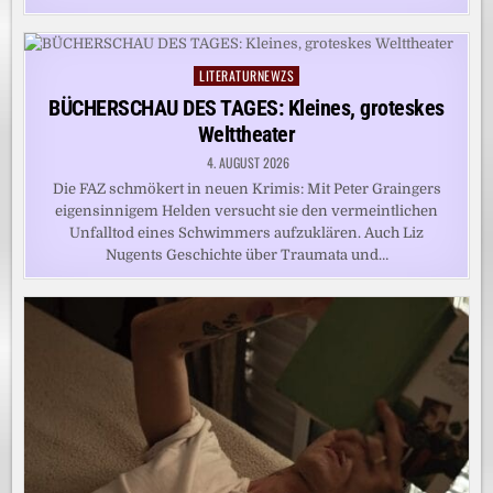
LITERATURNEWZS
Posted
in
BÜCHERSCHAU DES TAGES: Kleines, groteskes
Welttheater
4. AUGUST 2026
Die FAZ schmökert in neuen Krimis: Mit Peter Graingers
eigensinnigem Helden versucht sie den vermeintlichen
Unfalltod eines Schwimmers aufzuklären. Auch Liz
Nugents Geschichte über Traumata und…