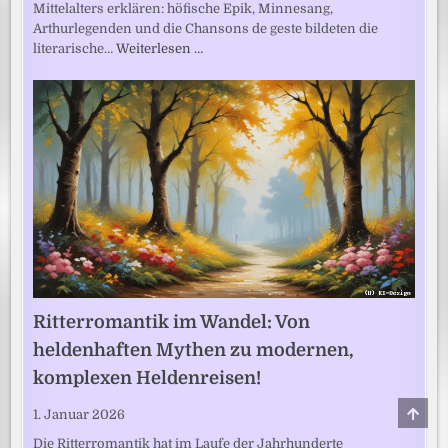
Mittelalters erklären: höfische Epik, Minnesang,
Arthurlegenden und die Chansons de geste bildeten die
literarische…
Weiterlesen …
Ritterromantik im Wandel: Von
heldenhaften Mythen zu modernen,
komplexen Heldenreisen!
SCRO
1. Januar 2026
TO
TOP
Die Ritterromantik hat im Laufe der Jahrhunderte