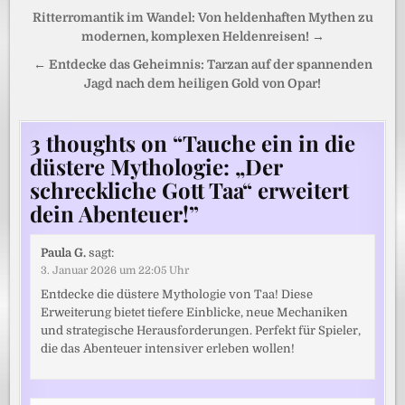
Beitragsnavigation
Ritterromantik im Wandel: Von heldenhaften Mythen zu
modernen, komplexen Heldenreisen! →
← Entdecke das Geheimnis: Tarzan auf der spannenden
Jagd nach dem heiligen Gold von Opar!
3 thoughts on “
Tauche ein in die
düstere Mythologie: „Der
schreckliche Gott Taa“ erweitert
dein Abenteuer!
”
Paula G.
sagt:
3. Januar 2026 um 22:05 Uhr
Entdecke die düstere Mythologie von Taa! Diese
Erweiterung bietet tiefere Einblicke, neue Mechaniken
und strategische Herausforderungen. Perfekt für Spieler,
die das Abenteuer intensiver erleben wollen!