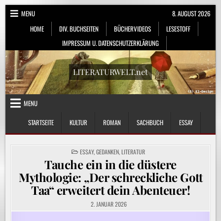
Skip
MENU
8. AUGUST 2026
to
HOME
DIV. BUCHSEITEN
BÜCHERVIDEOS
LESESTOFF
content
IMPRESSUM U. DATENSCHUTZERKLÄRUNG
LITERATURWELT.net
MENU
STARTSEITE
KULTUR
ROMAN
SACHBUCH
ESSAY
POSTED
ESSAY
,
GEDANKEN
,
LITERATUR
IN
Tauche ein in die düstere
Mythologie: „Der schreckliche Gott
Taa“ erweitert dein Abenteuer!
2. JANUAR 2026