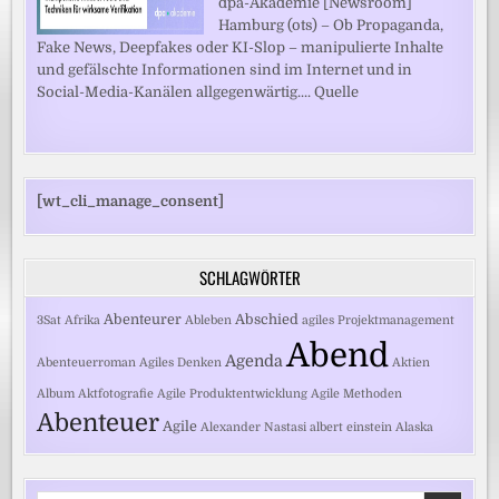
dpa-Akademie [Newsroom]
Hamburg (ots) – Ob Propaganda,
Fake News, Deepfakes oder KI-Slop – manipulierte Inhalte
und gefälschte Informationen sind im Internet und in
Social-Media-Kanälen allgegenwärtig.... Quelle
[wt_cli_manage_consent]
SCHLAGWÖRTER
Abenteurer
Abschied
3Sat
Afrika
Ableben
agiles Projektmanagement
Abend
Agenda
Abenteuerroman
Agiles Denken
Aktien
Album
Aktfotografie
Agile Produktentwicklung
Agile Methoden
Abenteuer
Agile
Alexander Nastasi
albert einstein
Alaska