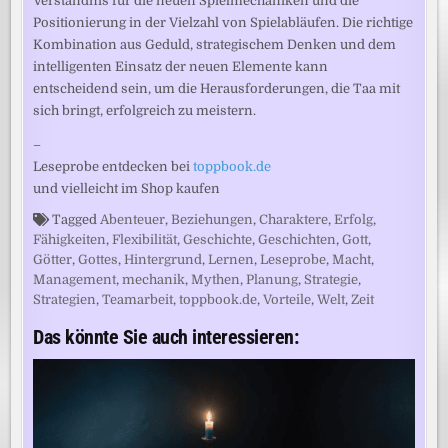
Verständnis für die neuen Spielmechaniken und die
Positionierung in der Vielzahl von Spielabläufen. Die richtige
Kombination aus Geduld, strategischem Denken und dem
intelligenten Einsatz der neuen Elemente kann
entscheidend sein, um die Herausforderungen, die Taa mit
sich bringt, erfolgreich zu meistern.
–
Leseprobe entdecken bei
toppbook.de
und vielleicht im Shop kaufen
Tagged
Abenteuer
,
Beziehungen
,
Charaktere
,
Erfolg
,
Fähigkeiten
,
Flexibilität
,
Geschichte
,
Geschichten
,
Gott
,
Götter
,
Gottes
,
Hintergrund
,
Lernen
,
Leseprobe
,
Macht
,
Management
,
mechanik
,
Mythen
,
Planung
,
Strategie
,
Strategien
,
Teamarbeit
,
toppbook.de
,
Vorteile
,
Welt
,
Zeit
Das könnte Sie auch interessieren: