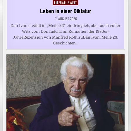
LITERATURWELT
Posted
in
Leben in einer Diktatur
7. AUGUST 2026
Dan Ivan erzählt in „Meile 23“ eindringlich, aber auch voller
Witz vom Donaudelta im Rumänien der 1980er-
JahreRezension von Manfred Roth zuDan Ivan: Meile 23.
Geschichten…