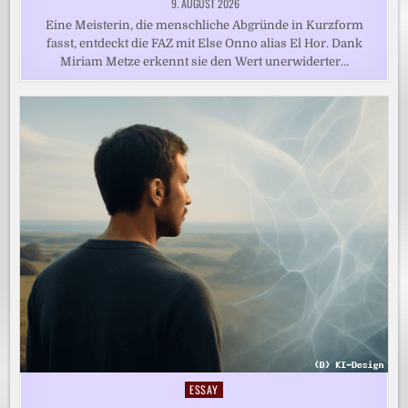
9. AUGUST 2026
Eine Meisterin, die menschliche Abgründe in Kurzform
fasst, entdeckt die FAZ mit Else Onno alias El Hor. Dank
Miriam Metze erkennt sie den Wert unerwiderter…
ESSAY
Posted
in