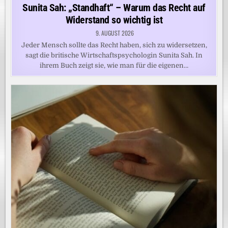
in
Sunita Sah: „Standhaft“ – Warum das Recht auf
Widerstand so wichtig ist
9. AUGUST 2026
Jeder Mensch sollte das Recht haben, sich zu widersetzen,
sagt die britische Wirtschaftspsychologin Sunita Sah. In
ihrem Buch zeigt sie, wie man für die eigenen…