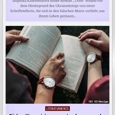
Angelika Klüssendorfs neuer Roman „Trost“ erzählt vor
dem Hintergrund des Ukrainekriegs von einer
Schriftstellerin, die sich in den falschen Mann verliebt, aus
ihrem Leben gerissen…
LITERATURNEWZS
Posted
in