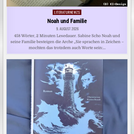
LITERATURNEWZS
Posted
in
Noah und Familie
9. AUGUST 2026
458 Wörter, 2 Minuten Lesedauer. Sabine Scho Noah und
seine Familie besteigen die Arche „Sie sprachen in Zeichen –
mochten das trotzdem auch Worte sein:…