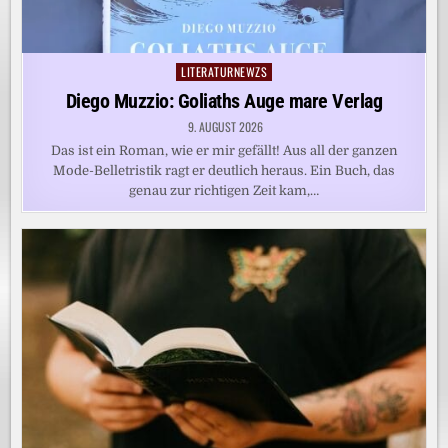
LITERATURNEWZS
Posted
in
Diego Muzzio: Goliaths Auge mare Verlag
9. AUGUST 2026
Das ist ein Roman, wie er mir gefällt! Aus all der ganzen
Mode-Belletristik ragt er deutlich heraus. Ein Buch, das
genau zur richtigen Zeit kam,…