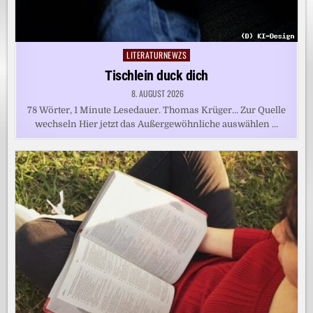
LITERATURNEWZS
Posted
in
Tischlein duck dich
8. AUGUST 2026
78 Wörter, 1 Minute Lesedauer. Thomas Krüger… Zur Quelle
wechseln Hier jetzt das Außergewöhnliche auswählen …