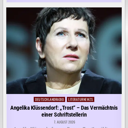
DEUTSCHLANDRADIO
LITERATURNEWZS
Posted
in
Angelika Klüssendorf: „Trost“ – Das Vermächtnis
einer Schriftstellerin
7. AUGUST 2026