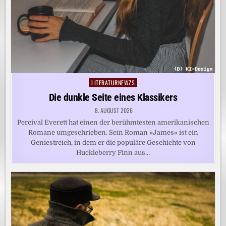
LITERATURNEWZS
Posted
in
Die dunkle Seite eines Klassikers
8. AUGUST 2026
Percival Everett hat einen der berühmtesten amerikanischen
Romane umgeschrieben. Sein Roman »James« ist ein
Geniestreich, in dem er die populäre Geschichte von
Huckleberry Finn aus…