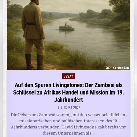
ESSAY
Posted
in
Auf den Spuren Livingstones: Der Zambesi als
Schlüssel zu Afrikas Handel und Mission im 19.
Jahrhundert
7. AUGUST 2026
Die Reise zum Zambesi war eng mit den wissenschaftlichen,
missionarischen und politischen Interessen des 19.
Jahrhunderts verbunden. David Livingstone galt bereits vor
diesem Unternehmen als…