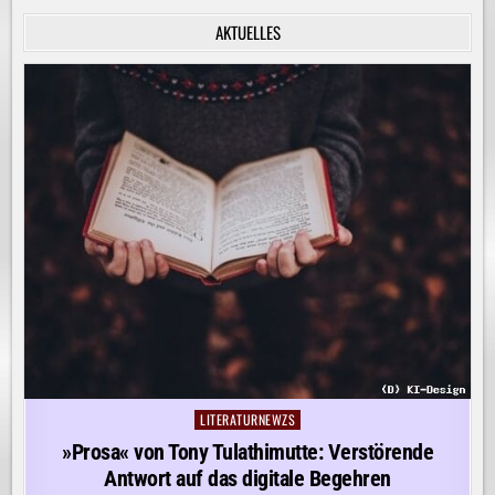
INNERE
RUHE
AKTUELLES
ENTDECKEN!
LITERATURNEWZS
Posted
in
»Prosa« von Tony Tulathimutte: Verstörende
Antwort auf das digitale Begehren